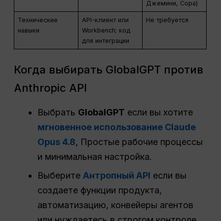
Джемини, Сора)
Технические
API-клиент или
Не требуется
навыки
Workbench; код
для интеграции
Когда выбирать GlobalGPT против
Anthropic API
Выбрать
GlobalGPT
если вы хотите
мгновенное использование Claude
Opus 4.8
, Простые рабочие процессы
и минимальная настройка.
Выберите
Антропный API
если вы
создаете функции продукта,
автоматизацию, конвейеры агентов
или нуждаетесь в строгом контроле