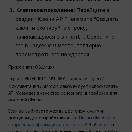
Ключевое поколение:
Перейдите в
раздел “Ключи API”, нажмите “Создать
ключ” и скопируйте строку,
начинающуюся с
sk-ant-
. Сохраните
его в надёжном месте; повторно
просмотреть его не удастся.
Пример (macOS/Linux):
export ANTHROPIC_API_KEY="ваш_ключ_здесь"
Документация Anthropic рекомендует использовать
API Messages в качестве основного интерфейса для
моделей Claude.
Если вы выбираете между доступом к чату и
доступом для разработчиков, то
Планы Claude AI и
подробная информация о доступе к API
объясняет,
почему подписка на тарифные планы «Pro» или «Max»