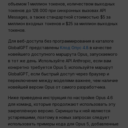
объемом 1 миллион токенов, количеством выходных
токенов до 128 000 при синхронных вызовах API
Messages, а также стандартной стоимостью $5 за
миллион входных токенов и $25 за миллион выходных
токенов.
Для веб-доступа без программирования в каталоге
GlobalGPT представлены
Клод Опус 4.8
в качестве
новейшего доступного маршрута Opus, запускаемого
в тот же день. Используйте API Anthropic, если вам
конкретно требуется Opus 5; используйте маршрут
GlobalGPT, если быстрый доступ через браузер и
переключение между моделями важнее, чем наличие
новейшей версии Opus от самого разработчика.
Ниже приведена инструкция по настройке Opus 4.6
для команд, которые продолжают использовать эту
закреплённую версию. Скриншоты к ней являются
устаревшими, поэтому в новых запросах следует
использовать примеры кода для Opus 5, добавленные