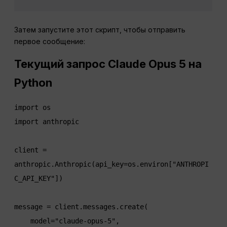
Затем запустите этот скрипт, чтобы отправить
первое сообщение:
Текущий запрос Claude Opus 5 на
Python
import os

import anthropic

client = 
anthropic.Anthropic(api_key=os.environ["ANTHROPI
C_API_KEY"])

message = client.messages.create(

    model="claude-opus-5",
