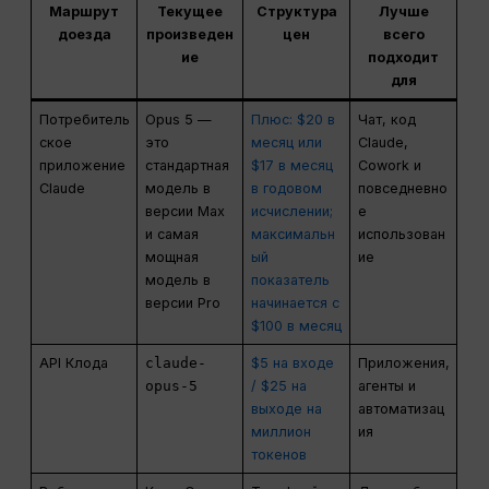
Маршрут
Текущее
Структура
Лучше
доезда
произведен
цен
всего
ие
подходит
для
Потребитель
Opus 5 —
Плюс: $20 в
Чат, код
ское
это
месяц или
Claude,
приложение
стандартная
$17 в месяц
Cowork и
Claude
модель в
в годовом
повседневно
версии Max
исчислении;
е
и самая
максимальн
использован
мощная
ый
ие
модель в
показатель
версии Pro
начинается с
$100 в месяц
API Клода
claude-
$5 на входе
Приложения,
opus-5
/ $25 на
агенты и
выходе на
автоматизац
миллион
ия
токенов