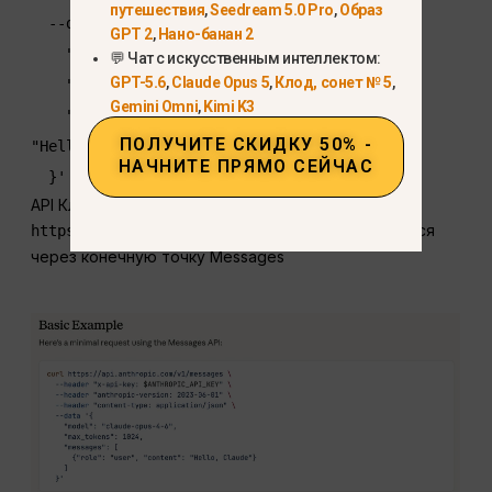
путешествия
,
Seedream 5.0 Pro
,
Образ
  --data '{

GPT 2
,
Нано-банан 2
    "model": "claude-opus-5",

💬 Чат с искусственным интеллектом:
GPT-5.6
,
Claude Opus 5
,
Клод, сонет № 5
,
    "max_tokens": 1024,

Gemini Omni
,
Kimi K3
    "messages": [{"role": "user", "content": 
ПОЛУЧИТЕ СКИДКУ 50% -
"Hello, Claude"}]

НАЧНИТЕ ПРЯМО СЕЙЧАС
  }'
API Клода расположен по адресу
, а Opus 4.6 вызывается
https://api.anthropic.com
через конечную точку Messages