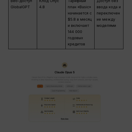
Веб-доступ
Клод Опус
Тарифный
Доступ без
GlobalGPT
4.8
план «Basic»
ввода кода и
начинается с
переключен
$5.8 в месяц
ие между
и включает
моделями
144 000
годовых
кредитов