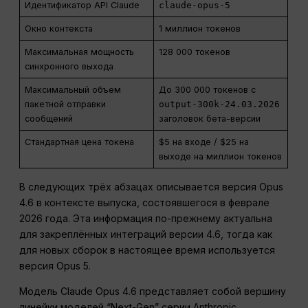
Идентификатор API Claude
claude-opus-5
Окно контекста
1 миллион токенов
Максимальная мощность
128 000 токенов
синхронного выхода
Максимальный объем
До 300 000 токенов с
пакетной отправки
output-300k-24.03.2026
сообщений
заголовок бета-версии
Стандартная цена токена
$5 на входе / $25 на
выходе на миллион токенов
В следующих трёх абзацах описывается версия Opus
4.6 в контексте выпуска, состоявшегося в феврале
2026 года. Эта информация по-прежнему актуальна
для закреплённых интеграций версии 4.6, тогда как
для новых сборок в настоящее время используется
версия Opus 5.
Модель Claude Opus 4.6 представляет собой вершину
линейки моделей “Next-Gen” серии Anthropic,