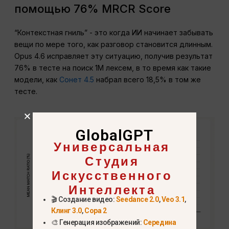
помощью 76% MRCR Score
“Контекстная гниль” - это когда ИИ начинает забывать
вещи по мере того, как разговор становится длинным.
Opus 4.6 исправляет эту ситуацию, получив результат
76% в тесте на поиск 1M лексем, в то время как такие
модели, как
Сонет 4.5
набрал всего 18,5% в том же
тесте.
GlobalGPT
Универсальная
Студия
Искусственного
Интеллекта
🎬 Создание видео:
Seedance 2.0
,
Veo 3.1
,
Клинг 3.0
,
Сора 2
🎨 Генерация изображений:
Середина