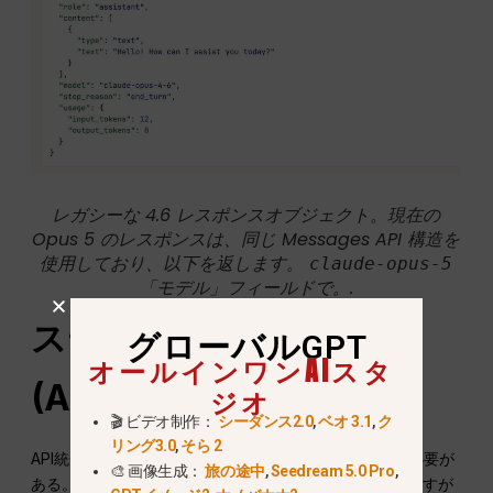
レガシーな 4.6 レスポンスオブジェクト。現在の
Opus 5 のレスポンスは、同じ Messages API 構造を
使用しており、以下を返します。
claude-opus-5
「モデル」フィールドで。.
ステップ2 Python
グローバルGPT
オールインワンAIスタ
(Anthropic SDK)
ジオ
🎬 ビデオ制作：
シーダンス2.0
,
ベオ 3.1
,
ク
リング3.0
,
そら 2
API統合を進める場合は、公式SDKをインストールする必要が
🎨 画像生成：
旅の途中
,
Seedream 5.0 Pro
,
ある。2026年現在、ライブラリーは一貫性を保っていますが