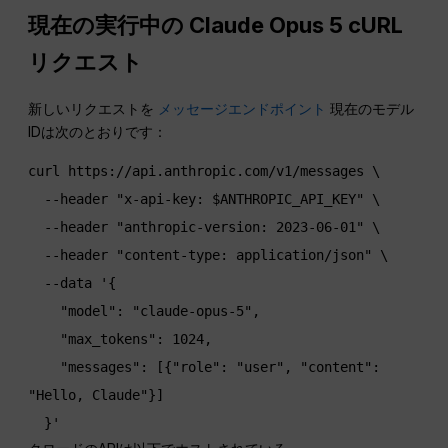
現在の実行中の Claude Opus 5 cURL
リクエスト
新しいリクエストを
メッセージエンドポイント
現在のモデル
IDは次のとおりです：
curl https://api.anthropic.com/v1/messages \

  --header "x-api-key: $ANTHROPIC_API_KEY" \

  --header "anthropic-version: 2023-06-01" \

  --header "content-type: application/json" \

  --data '{

    "model": "claude-opus-5",

    "max_tokens": 1024,

    "messages": [{"role": "user", "content": 
"Hello, Claude"}]

  }'