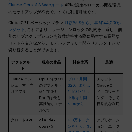
Claude Opus 4.8 Webルート
APIの設定やローカル開発環境
のセットアップが不要で、すぐに利用可能です。.
GlobalGPT ベーシックプラン
月額$5.8から、年間144,000ク
レジット
, これにより、リージョンロックの制約を回避し、個
別のサブスクリプションを複数維持する際に発生する高額な
コストを省きながら、モデルファミリー間をリアルタイムで
切り替えることができます。.
アクセスルー
現在の作品
料金体系
最適
ト
Claude コン
Opus 5はMax
プロ：月間
チャット、
シューマー向
のデフォルト
$20、または
Claudeコー
けアプリ
設定であり、
年間$17/月；
ド、コワーキ
Proでは最も
上限は月間
ング、そして
高性能なモデ
$100から
日常的な利用
ルです
クロードAPI
claude-
100万トーク
アプリケーシ
opus-5
ンあたり、$5
ョン、エージ