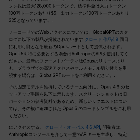
クン数は最大128,000トークンで、標準料金は入力トークン
100万トークンあたり$5、出力トークン100万トークンあたり
$25となっています。.
ノーコードでのWebアクセスについては、GlobalGPTのカタ
ログに以下の製品が掲載されています
クロード 作品4.8
同日
に利用可能となる最新のOpusルートとして提供されます。
Opus 5を特に必要とする場合はAnthropicのAPIを使用してく
ださい。最新のファーストパーティ版Opusのリリースより
も、ブラウザでの高速アクセスやマルチモデル切り替えを重
視する場合は、GlobalGPTルートをご利用ください。.
その固定モデルを維持しているチーム向けに、Opus 4.6 のセ
ットアップ手順を以下に示します。スクリーンショットは旧
バージョンの参考資料であるため、新しいリクエストについ
ては、その横に追加された Opus 5 のコードサンプルをご利用
ください。.
にアクセスする。
クロード・オーパス 4.6 API
, 開発者は、
Anthropicコンソールを介して一意のAPIキーを生成し、特定