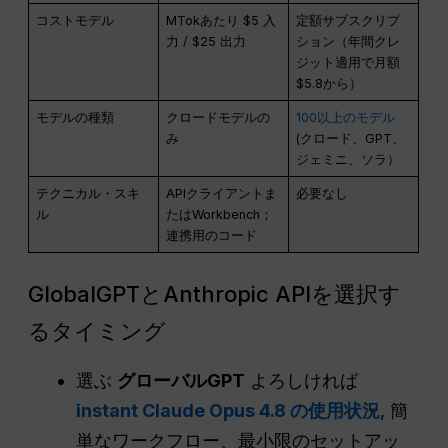
コストモデル
MTokあたり $5 入
定額サブスクリプ
力 / $25 出力
ション（年間クレ
ジット適用で月額
$5.8から）
モデルの種類
クロードモデルの
100以上のモデル
み
(クロード、GPT、
ジェミニ、ソラ）
テクニカル・スキ
APIクライアントま
必要なし
ル
たはWorkbench；
連携用のコード
GlobalGPTとAnthropic APIを選択す
るタイミング
選ぶ
グローバルGPT
よろしければ
instant Claude Opus 4.8 の使用状況
, 簡
単なワークフロー、最小限のセットアッ