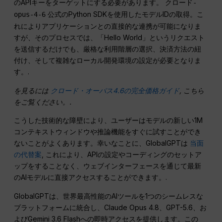
のAPIキーをターゲットにする必要があります。
クロード-
公式のPython SDKを使用したモデルIDの取得。こ
opus-4-6
れによりアプリケーションとの直接的な連携が可能になりま
すが、そのプロセスでは、「Hello World」というリクエスト
を送信するだけでも、厳格な利用階層の選択、決済方法の紐
付け、そして複雑なローカル開発環境の設定が必要となりま
す。.
を見るには
クロード・オーパス4.6の完全価格ガイド
, こちら
をご覧ください。.
こうした技術的な障壁により、ユーザーはモデルの新しい1M
コンテキストウィンドウや推論機能をすぐに試すことができ
ないことがよくあります。幸いなことに、GlobalGPTは
当面
の代替案
, これにより、APIの設定やコーディングのセットア
ップをすることなく、ウェブインターフェースを通じて最新
のAIモデルに直接アクセスすることができます。.
GlobalGPTは、世界最高性能のAIツールを1つのシームレスな
プラットフォームに統合し、Claude Opus 4.8、GPT-5.6、お
よびGemini 3.6 Flashへの即時アクセスを提供します。この