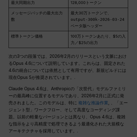
最大同期出力
128,000トークン
メッセージバッチの最大出力
最大30万トークンで、
数
output-300k-2026-03-24
ベータ版ヘッダー
標準トークン価格
100万トークンあたり、$5の入
力／$25の出力
次の3つの段落では、2026年2月のリリースという文脈におけ
るOpus 4.6について説明しています。これらは、固定された
4.6の統合については依然として有用ですが、新規ビルドには
現在Opus 5が推奨されています。.
Claude Opus 4.6は、Anthropicの「次世代」モデルファミリ
ーの最高峰に位置するモデルであり、2026年2月に正式に発
売されました。このモデルは、特に
複雑な推論作業
, 、「エー
ジェント型」ワークフロー、そして高度なコーディング課
題。以前の軽量なバージョンとは異なり、Opus 4.6は、複雑
な指示をより高精度で処理できるよう最適化された大規模な
アーキテクチャを採用しています。.