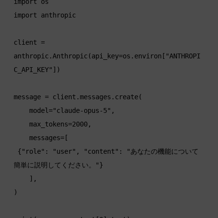
import os

import anthropic

client = 
anthropic.Anthropic(api_key=os.environ["ANTHROPI
C_API_KEY"])

message = client.messages.create(

    model="claude-opus-5",

    max_tokens=2000,

    messages=[

 {"role": "user", "content": "あなたの機能について
簡単に説明してください。"}

    ],

)
