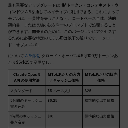
最も重要なアップグレードは
1Mトークン・コンテキスト・ウ
ィンドウ
APIを通じてネイティブに利用できる。これによって
モデルは、一貫性を失うことなく、コードベース全体、法的
契約書、または長編小説を単一のプロンプトで処理すること
ができます。開発者のために、このバージョンにアクセスす
るために必要な特定のモデルIDは以下の通りです。
クロー
ド・オプス-4-6.
について
API価格
, クロード・オーパス4.6は100万トークンあ
たり$5/$25で変更なし。.
Claude Opus 5
MTokあたりの入力
MTokあたりの販売
API の使用方法
／キャッシュ価格
価格
スタンダード
$5 ベース入力
$25
5分間のキャッシュ
$6.25
標準的な出力価格
書き込み
1時間のキャッシュ
$10
標準的な出力価格
書き込み