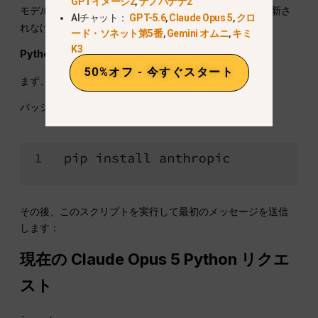
GPTイメージ2
,
ナノバナナ2
パラメータは、新しいリリースをターゲットに更新さ
モデル
AIチャット：
GPT-5.6
,
Claude Opus 5
,
クロ
れなければならない。.
ード・ソネット第5番
,
Gemini オムニ
,
キミ
K3
Pythonの実装：
50%オフ - 今すぐスタート
まず、ライブラリをインストールする：
バッシュ
その後、このスクリプトを実行して最初のメッセージを送信
します：
現在の Claude Opus 5 Python リクエ
スト