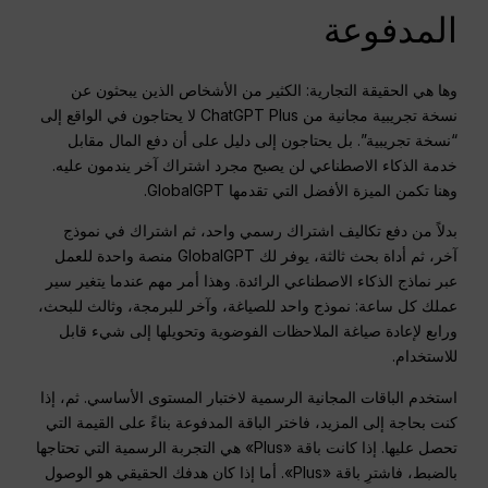
المدفوعة
وها هي الحقيقة التجارية: الكثير من الأشخاص الذين يبحثون عن
نسخة تجريبية مجانية من ChatGPT Plus لا يحتاجون في الواقع إلى
“نسخة تجريبية”. بل يحتاجون إلى دليل على أن دفع المال مقابل
خدمة الذكاء الاصطناعي لن يصبح مجرد اشتراك آخر يندمون عليه.
وهنا تكمن الميزة الأفضل التي تقدمها GlobalGPT.
بدلاً من دفع تكاليف اشتراك رسمي واحد، ثم اشتراك في نموذج
آخر، ثم أداة بحث ثالثة، يوفر لك GlobalGPT منصة واحدة للعمل
عبر نماذج الذكاء الاصطناعي الرائدة. وهذا أمر مهم عندما يتغير سير
عملك كل ساعة: نموذج واحد للصياغة، وآخر للبرمجة، وثالث للبحث،
ورابع لإعادة صياغة الملاحظات الفوضوية وتحويلها إلى شيء قابل
للاستخدام.
استخدم الباقات المجانية الرسمية لاختبار المستوى الأساسي. ثم، إذا
كنت بحاجة إلى المزيد، فاختر الباقة المدفوعة بناءً على القيمة التي
تحصل عليها. إذا كانت باقة «Plus» هي التجربة الرسمية التي تحتاجها
بالضبط، فاشترِ باقة «Plus». أما إذا كان هدفك الحقيقي هو الوصول