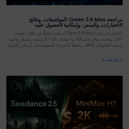
مراجعة Qwen 3.8 Max: المواصفات، ونتائج
الاختبارات، والسعر، وإمكانية الحصول عليه
اكتشف ما يمكن لـ Qwen 3.8 Max أن يقدمه فعليًّا من خلال معلمات
2.4T، ونافذة سياق بحجم 1M، واختبارات الأداء الرسمية، وأسعار واجهة
برمجة التطبيقات (API)، وخطط الاشتراك المفتوحة قبل أن تقرر التبديل.
قراءة المزيد