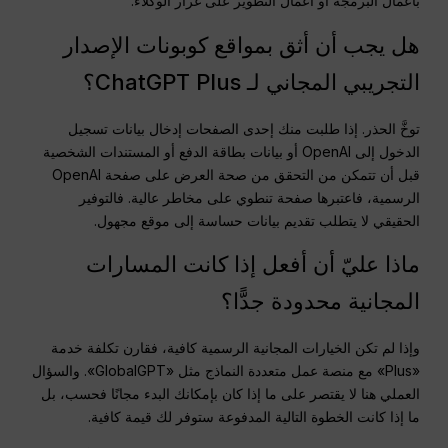
بأعمال البرمجة أو أعمال التطوير على غرار الوكلاء.
هل يجب أن أثق بمواقع كوبونات الإصدار
التجريبي المجاني لـ ChatGPT Plus؟
توخَّ الحذر. إذا طلبت منك إحدى الصفحات إدخال بيانات تسجيل
الدخول إلى OpenAI أو بيانات بطاقة الدفع أو المستندات الشخصية
قبل أن تتمكن من التحقق من صحة العرض على صفحة OpenAI
الرسمية، فاعتبرها صفحة تنطوي على مخاطر عالية. فالتوفير
الحقيقي لا يتطلب تقديم بيانات حساسة إلى موقع مجهول.
ماذا عليّ أن أفعل إذا كانت المسارات
المجانية محدودة جدًّا؟
وإذا لم تكن الخيارات المجانية الرسمية كافية، فقارن تكلفة خدمة
«Plus» مع منصة عمل متعددة النماذج مثل «GlobalGPT». والسؤال
العملي هنا لا يقتصر على ما إذا كان بإمكانك البدء مجانًا فحسب، بل
ما إذا كانت الخطوة التالية المدفوعة ستوفر لك قيمة كافية.