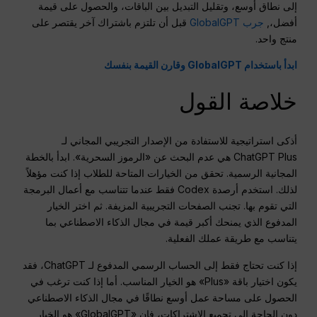
إلى نطاق أوسع، وتقليل التبديل بين الباقات، والحصول على قيمة
أفضل،,
جرب GlobalGPT
قبل أن تلتزم باشتراك آخر يقتصر على
منتج واحد.
ابدأ باستخدام GlobalGPT وقارن القيمة بنفسك
خلاصة القول
أذكى استراتيجية للاستفادة من الإصدار التجريبي المجاني لـ
ChatGPT Plus هي عدم البحث عن «الرموز السحرية». ابدأ بالخطة
المجانية الرسمية. تحقق من الخيارات المتاحة للطلاب إذا كنت مؤهلاً
لذلك. استخدم أرصدة Codex فقط عندما تتناسب مع أعمال البرمجة
التي تقوم بها. تجنب الصفحات التجريبية المزيفة. ثم اختر الخيار
المدفوع الذي يمنحك أكبر قيمة في مجال الذكاء الاصطناعي بما
يتناسب مع طريقة عملك الفعلية.
إذا كنت تحتاج فقط إلى الحساب الرسمي المدفوع لـ ChatGPT، فقد
يكون اختيار باقة «Plus» هو الخيار المناسب. أما إذا كنت ترغب في
الحصول على مساحة عمل أوسع نطاقًا في مجال الذكاء الاصطناعي
دون الحاجة إلى تجميع الاشتراكات، فإن «GlobalGPT» هو الخيار