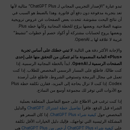
تبدو عبارة “الإصدار التجريبي المجاني لـ ChatGPT Plus” مثالية لأنها
تعد بتجربة مدفوعة دون دفع أي فاتورة. وهذا بالضبط هو السبب في
أن نتائج البحث مشوشة. تتحدث بعض الصفحات عن عروض ترويجية
منتهية الصلاحية. وبعضها يروّج للخطة المجانية وكأنها خطة Plus.
وبعضها يروج لحسابات مشتركة أو أكواد خصم أو خطوات “تنشيط”
غريبة لا علاقة لها بـ OpenAI.
والإجابة الأكثر دقة هي التالية:
لا تبني خطتك على أساس تجربة
«Plus» العامة المضمونة ما لم تتمكن من التحقق منها على إحدى
الصفحات الرسمية لـ OpenAI.
ابدأ بالخطة المجانية الرسمية. إذا
كنت طالبًا، فاطلع على المسار الرسمي المخصص للطلاب. إذا كنت
تعمل في مجال البرمجة وتستوفي الشروط، فاطلع على أرصدة
Codex. إذا كنت لا تزال بحاجة إلى المزيد، فقارن تكلفة خطة Plus
مع الأدوات التي توفر لك مجموعة أوسع من النماذج.
إذا كنت ترغب في الاطلاع على جميع التفاصيل المتعلقة بعملية
الشراء قبل الدفع، فاقرأ
تفاصيل خطة اشتراك ChatGPT
والدليل
المخصص حول
كيفية شراء ChatGPT Plus
. إذا كان السعر هو
المشكلة الرئيسية التي تواجهك، فإليك دليل الخيارات الأقل تكلفة
على
كيفية شراء ChatGPT Plus أرخص من ChatGPT Plus
هي