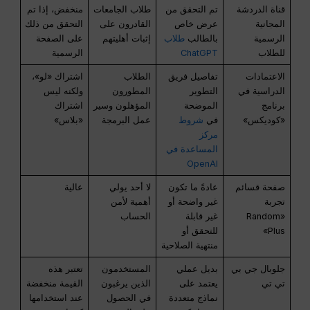
قناة الدردشة
تم التحقق من
طلاب الجامعات
منخفض، إذا تم
المجانية
عرض خاص
القادرون على
التحقق من ذلك
الرسمية
بالطالب
طلاب
إثبات أهليتهم
على الصفحة
للطلاب
ChatGPT
الرسمية
الاعتمادات
تفاصيل فريق
الطلاب
اشتراك «لو»،
الدراسية في
التطوير
المطورون
ولكنه ليس
برنامج
الموضحة
المؤهلون وسير
اشتراك
«كوديكس»
في
شروط
عمل البرمجة
«بلاس»
مركز
المساعدة في
OpenAI
صفحة قسائم
عادةً ما تكون
لا أحد يولي
عالية
تجربة
غير واضحة أو
أهمية لأمن
«Random
غير قابلة
الحساب
Plus»
للتحقق أو
منتهية الصلاحية
جلوبال جي بي
بديل عملي
المستخدمون
تعتبر هذه
تي تي
يعتمد على
الذين يرغبون
القيمة منخفضة
نماذج متعددة
في الحصول
عند استخدامها