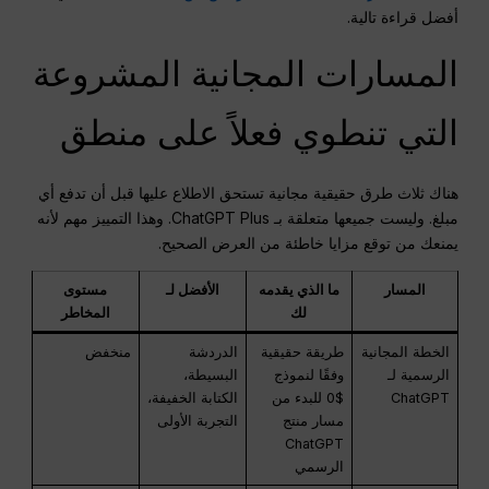
أفضل قراءة تالية.
المسارات المجانية المشروعة
التي تنطوي فعلاً على منطق
هناك ثلاث طرق حقيقية مجانية تستحق الاطلاع عليها قبل أن تدفع أي
مبلغ. وليست جميعها متعلقة بـ ChatGPT Plus. وهذا التمييز مهم لأنه
يمنعك من توقع مزايا خاطئة من العرض الصحيح.
المسار
ما الذي يقدمه
الأفضل لـ
مستوى
لك
المخاطر
الخطة المجانية
طريقة حقيقية
الدردشة
منخفض
الرسمية لـ
وفقًا لنموذج
البسيطة،
ChatGPT
$0 للبدء من
الكتابة الخفيفة،
مسار منتج
التجربة الأولى
ChatGPT
الرسمي