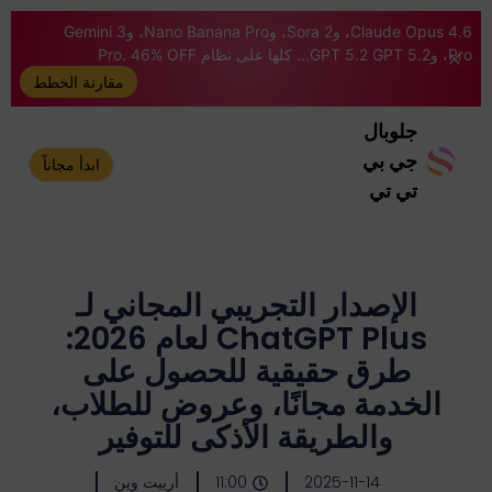
Claude Opus 4.6، وSora 2، وNano Banana Pro، وGemini 3
Pro، وGPT 5.2 GPT 5.2... كلها على نظام Pro. 46% OFF
مقارنة الخطط
جلوبال
جي بي
ابدأ مجاناً
تي تي
الإصدار التجريبي المجاني لـ
ChatGPT Plus لعام 2026:
طرق حقيقية للحصول على
الخدمة مجانًا، وعروض للطلاب،
والطريقة الأذكى للتوفير
2025-11-14
11:00
أرييت وين