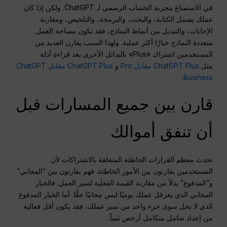
في الاستمتاع بتجربة الحساب الرسمي لـ ChatGPT. ولكن إذا كان
عملك يشمل الكتابة، والبحث، والبرمجة، والتلخيص، ومقارنة
الإجابات، والتبديل بين أنماط النماذج، فقد تكون مساحة العمل
متعددة النماذج خيارًا أكثر عملية. ولهذا السبب يقارن العديد من
المستخدمين اشتراك «Plus» بالبدائل الأخرى بعد قراءة أدلة
مثل
ChatGPT Plus مقابل Pro
و
ChatGPT Plus مقابل ChatGPT
.
Business
قارن بين جميع المسارات قبل
أن تنفق أموالك
تحدث معظم القرارات الخاطئة المتعلقة بالاشتراكات لأن
المستخدمين يقارنون بين الأمور الخاطئة. فهم يقارنون بين “المجاني”
و“المدفوع” بدلاً من مقارنة القيمة الفعلية لسير العمل. فالخيار
المجاني الذي يعرقل عملك يوميًا ليس مجانيًا حقًّا. أما الخيار المدفوع
الذي لا يحل سوى جزء واحد من سير عملك، فقد يكون أقل فعالية
من إعداد شامل متكامل أرخص ثمناً.