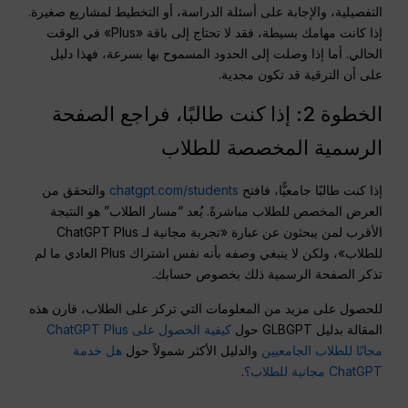
التفصيلية، والإجابة على أسئلة الدراسة، أو التخطيط لمشاريع صغيرة.
إذا كانت مهامك بسيطة، فقد لا تحتاج إلى باقة «Plus» في الوقت
الحالي. أما إذا وصلت إلى الحدود المسموح بها بسرعة، فهذا دليل
على أن الترقية قد تكون مجدية.
الخطوة 2: إذا كنت طالبًا، فراجع الصفحة
الرسمية المخصصة للطلاب
إذا كنت طالبًا جامعيًّا، فافتح
chatgpt.com/students
والتحقق من
العرض المخصص للطلاب مباشرةً. يُعد “مسار الطلاب” هو النتيجة
الأقرب لمن يبحثون عن عبارة «تجربة مجانية لـ ChatGPT Plus
للطلاب»، ولكن لا ينبغي وصفه بأنه نفس اشتراك Plus العادي ما لم
تذكر الصفحة الرسمية ذلك بخصوص حسابك.
للحصول على مزيد من المعلومات التي تركز على الطلاب، قارن هذه
المقالة بدليل GLBGPT حول
كيفية الحصول على ChatGPT Plus
مجانًا للطلاب الجامعيين
والدليل الأكثر شمولاً حول
هل خدمة
ChatGPT مجانية للطلاب؟
.