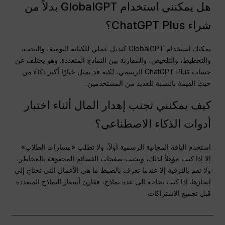
هل يمكنني استخدام GlobalGPT بدلاً من
شراء ChatGPT Plus؟
يمكنك استخدام GlobalGPT كبديل عملي للكتابة اليومية، والبحث،
والتخطيط، والتلخيص، والمقارنة بين النماذج المتعددة. وهو يختلف عن
حساب ChatGPT Plus الرسمي، لكنه قد يمثل خيارًا أكثر ذكاءً من
حيث القيمة بالنسبة للعديد من المستخدمين.
كيف يمكنني تجنب إهدار المال أثناء اختبار
أدوات الذكاء الاصطناعي؟
استخدم الباقة المجانية الرسمية أولاً، ولا تطلب «مسارات الطلاب»
إلا إذا كنت مؤهلاً لذلك، وتجنب صفحات القسائم المحفوفة بالمخاطر،
ولا تقم بالترقية إلا عندما تعرف بالضبط ما هي الأعمال التي تحتاج إلى
إنجازها. إذا كنت بحاجة إلى عدة نماذج، فقارن أسعار النماذج المتعددة
قبل تجميع الاشتراكات.