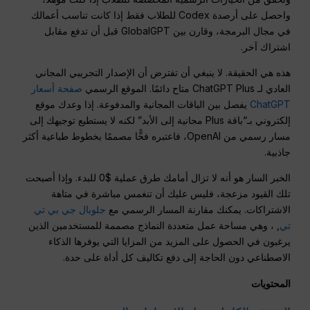
واحصل على أرصدة Codex للطلاب فقط إذا كانت تناسب أعمالك
في مجال البرمجة، وقارن بين GlobalGPT قبل أن تدفع مقابل
اشتراك آخر.
هذه هي الحقيقة. لا ينبغي أن تفترض أن الإصدار التجريبي المجاني
العادي لـ ChatGPT Plus متاح دائمًا. الموقع الرسمي
صفحة أسعار
ChatGPT
يفصل بين الباقات المجانية والمدفوعة. إذا وعدك موقع
إلكتروني بـ“باقة Plus مجانية إلى الأبد” لكنه لا يستطيع توجيهك إلى
مسار رسمي من OpenAI، فاعتبره فخًّا مصممًا بخطوط طباعية أكثر
جاذبية.
الخبر السار هو أنه لا تزال أمامك طرق عملية $0 للبدء. وإذا أصبحت
تلك القيود مزعجة، فليس عليك أن تنغمس مباشرة في متاهة
الاشتراكات. يمكنك مقارنة المسار الرسمي مع
جلوبال جي بي تي
تي
, ، وهي مساحة عمل متعددة النماذج مصممة للمستخدمين الذين
يرغبون في الحصول على المزيد من المزايا التي يوفرها الذكاء
الاصطناعي دون الحاجة إلى دفع تكاليف كل أداة على حدة.
المحتويات