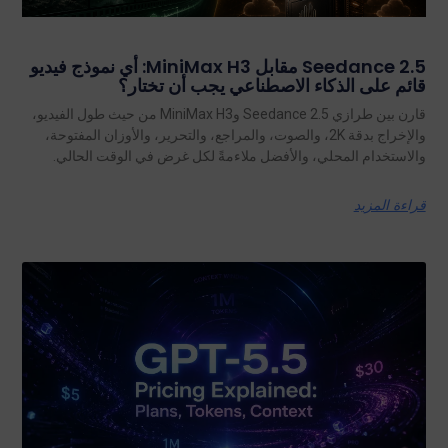
Seedance 2.5 مقابل MiniMax H3: أي نموذج فيديو
قائم على الذكاء الاصطناعي يجب أن تختار؟
قارن بين طرازي Seedance 2.5 وMiniMax H3 من حيث طول الفيديو،
والإخراج بدقة 2K، والصوت، والمراجع، والتحرير، والأوزان المفتوحة،
والاستخدام المحلي، والأفضل ملاءمةً لكل غرض في الوقت الحالي.
قراءة المزيد