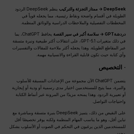
DeepSeek → ممتاز
التجزئة
والتركيب
ينظم DeepSeek الردود
الطويلة في أقسام واضحة ونقاط رئيسية، مما يجعله قوياً في
المخططات التفصيلية والملاحظات الدراسية والوثائق المنظمة.
دردشةGPT
→ سلاسة أكبر في سير القصة
يحافظ ChatGPT، بما
في ذلك متغيرات GPT-5.1، على انتقالات أكثر طبيعية ونبرة متسقة
عبر المقاطع الطويلة. وهذا يجعله أكثر ملاءمة للمقالات والتفسيرات
وأي كتابة حيث تكون قابلية القراءة والانسيابية مهمة.
·
التخصيص
يتضمن ChatGPT الآن مجموعة من الإعدادات المسبقة للأسلوب
والنبرة، مما يتيح للمستخدمين اختيار مدى رسمية أو ودية أو إيجازية
أو تعبيرية الردود. وهذا يمنحه مزيدًا من المرونة عبر أنماط الكتابة
واحتياجات التواصل.
على النقيض من ذلك، يتميز DeepSeek بنبرة متسقة ومباشرة مع
تباين أقل، وهو ما يناسب المهام المنظمة ولكنه يوفر تخصيصًا أقل
للمستخدمين الذين يرغبون في التحكم في الصوت أو الأسلوب بشكل
محدد.