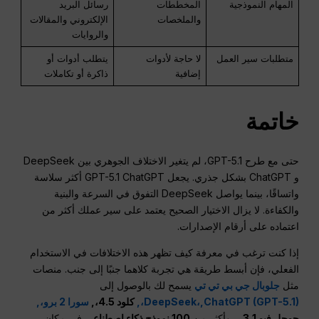
المهام النموذجية
المخططات
رسائل البريد
والملخصات
الإلكتروني والمقالات
والروايات
متطلبات سير العمل
لا حاجة لأدوات
يتطلب أدوات أو
إضافية
ذاكرة أو تكاملات
خاتمة
حتى مع طرح GPT-5.1، لم يتغير الاختلاف الجوهري بين DeepSeek
و ChatGPT بشكل جذري. يجعل GPT-5.1 ChatGPT أكثر سلاسة
واتساقًا، بينما يواصل DeepSeek التفوق في السرعة والبنية
والكفاءة. لا يزال الاختيار الصحيح يعتمد على سير عملك أكثر من
اعتماده على أرقام الإصدارات.
إذا كنت ترغب في معرفة كيف تظهر هذه الاختلافات في الاستخدام
الفعلي، فإن أبسط طريقة هي تجربة كلاهما جنبًا إلى جنب. منصات
مثل
جلوبال جي بي تي تي
يسمح لك بالوصول إلى
ChatGPT (GPT-5.1)،,
DeepSeek،,
كلود 4.5،,
سورا 2 برو،,
جوجل فيو 3.1
, ، وأكثر من
100 نموذج ذكاء اصطناعي
في مكان