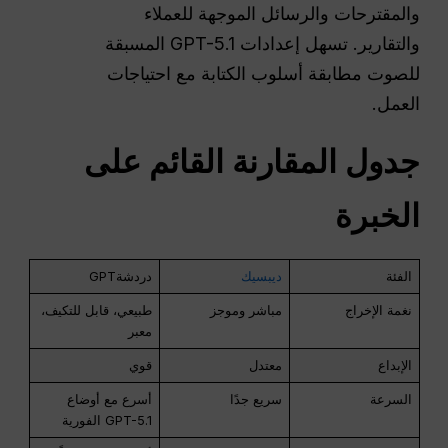
والمقترحات والرسائل الموجهة للعملاء
والتقارير. تسهل إعدادات GPT-5.1 المسبقة
للصوت مطابقة أسلوب الكتابة مع احتياجات
العمل.
جدول المقارنة القائم على
الخبرة
الفئة
ديبسيك
دردشةGPT
نغمة الإخراج
مباشر وموجز
طبيعي، قابل للتكيف،
معبر
الإبداع
معتدل
قوي
السرعة
سريع جدًا
أسرع مع أوضاع
GPT-5.1 الفورية