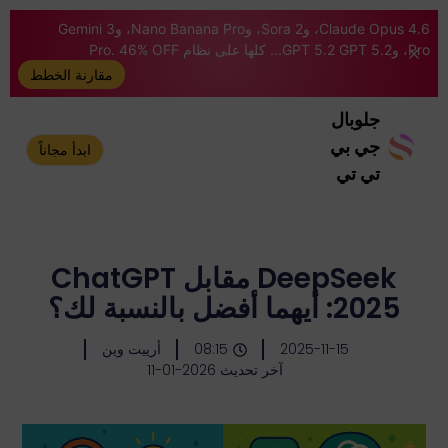
Claude Opus 4.6، وSora 2، وNano Banana Pro، وGemini 3
Pro، وGPT 5.2 GPT 5.2... كلها على نظام Pro. 46% OFF
مقارنة الخطط
جلوبال
جي بي
ابدأ مجاناً
تي تي
DeepSeek مقابل ChatGPT
2025: أيهما أفضل بالنسبة لك؟
2025-11-15
08:15
أرييت وين
آخر تحديث 2026-01-11