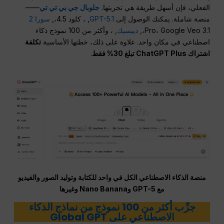
الفعلي، فإن أسهل طريقة هي تجربتها.
جلوبال جي بي تي تي
——
منصة شاملة. يمكنك الوصول إلى
GPT-5.1
, ، كلود 4.5،,
سورا 2
Pro، Google Veo 3.1،,
ديبسيك
, ، وأكثر من 100 نموذج ذكاء
اصطناعي في مكان واحد. علاوة على ذلك، خطتها الأساسية
تكلفة
اشتراك ChatGPT Plus تبلغ 30% فقط
.
منصة الذكاء الاصطناعي الكل في واحد للكتابة وتوليد الصور والفيديو
مع GPT-5 وNano Banana وغيرها
جرِّب أكثر من 100 نموذج من نماذج الذكاء
الاصطناعي على Global GPT