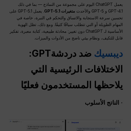
يعمل ChatGPT اليوم على مجموعة من النماذج — بما في ذلك
GPT-4.1 و GPT-5 والأحدث
متغيرات GPT-5.1
. يعمل GPT-5.1 على
تحسين سرعة الاستجابة والاتساق والتحكم في النبرة، خاصة في
المهام الطويلة أو التي تتطلب سياقًا كثيفًا. ومع ذلك، تظل الهوية
الأساسية لـ ChatGPT دون تغيير: محادثة طبيعية، كتابة معبرة، تفكير
قابل للتكيف، ونظام بيئي ناضج من الأدوات والميزات.
ديبسيك
ضد
دردشةGPT
:
الاختلافات الرئيسية التي
يلاحظها المستخدمون فعليًا
·
الناتج
الأسلوب