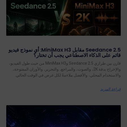
Seedance 2.5 مقابل MiniMax H3: أي نموذج فيديو
قائم على الذكاء الاصطناعي يجب أن تختار؟
قارن بين طرازي Seedance 2.5 وMiniMax H3 من حيث طول الفيديو،
والإخراج بدقة 2K، والصوت، والمراجع، والتحرير، والأوزان المفتوحة،
والاستخدام المحلي، والأفضل ملاءمةً لكل غرض في الوقت الحالي.
قراءة المزيد