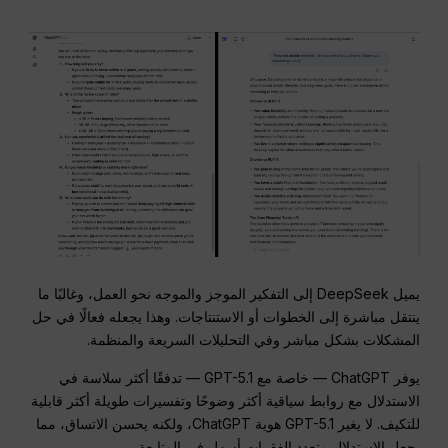
يميل DeepSeek إلى التفكير الموجز والموجه نحو العمل، وغالبًا ما
ينتقل مباشرة إلى الخطوات أو الاستنتاجات. وهذا يجعله فعالًا في حل
المشكلات بشكل مباشر وفي التحليلات السريعة والمنظمة.
يوفر ChatGPT — خاصة مع GPT-5.1 — تدفقًا أكثر سلاسة في
الاستدلال مع روابط سياقية أكثر وضوحًا وتفسيرات طويلة أكثر قابلية
للتكيف. لا يغير GPT-5.1 هوية ChatGPT، ولكنه يحسن الاتساق، مما
يجعل الاستدلال متعدد الفقرات أسهل في المتابعة.