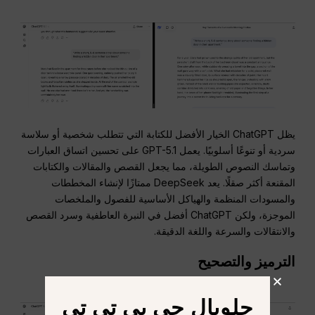
يظل ChatGPT الخيار الأفضل للكتابة التي تتطلب شخصية أو سلاسة
سردية أو تنوعًا أسلوبيًا. يعمل GPT-5.1 على تحسين اتساق العبارات
وتماسك النصوص الطويلة، مما يجعل القصص والمقالات والكتابات
المقنعة أكثر صقلًا. يعد DeepSeek ممتازًا لإنشاء المخططات
والمسودات المنظمة والهياكل الأساسية للفصول والملخصات
الموجزة، ولكن ChatGPT أفضل في النبرة العاطفية وسرد القصص
والانتقالات والسرعة واللغة الدقيقة.
الترميز والتصحيح
جلوبال جي بي تي تي