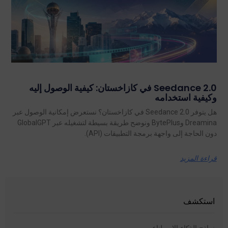
Seedance 2.0 في كازاخستان: كيفية الوصول إليه
وكيفية استخدامه
هل يتوفر Seedance 2.0 في كازاخستان؟ نستعرض إمكانية الوصول عبر
Dreamina وBytePlus ونوضح طريقة بسيطة لتشغيله عبر GlobalGPT
دون الحاجة إلى واجهة برمجة التطبيقات (API).
قراءة المزيد
استكشف
نماذج الذكاء الاصطناعي