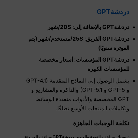
دردشةGPT
دردشةGPT
بالإضافة إلى: $20/شهر
دردشةGPT
الفريق: $25/مستخدم/شهر (يتم
الفوترة سنويًا)
دردشةGPT
المؤسسات: أسعار مخصصة
للمؤسسات الكبيرة
يشمل الوصول إلى النماذج المتقدمة (GPT-4.1
و GPT-5 و GPT-5.1) والذاكرة والمشاريع و
GPT المخصصة والأدوات متعددة الوسائط
وتكاملات المنتجات الأوسع نطاقًا.
تكلفة الوجبات الجاهزة
ديبسيك
يضاعف
القيمة والحجم
.
دردشةGPT
يضاعف
المرونة