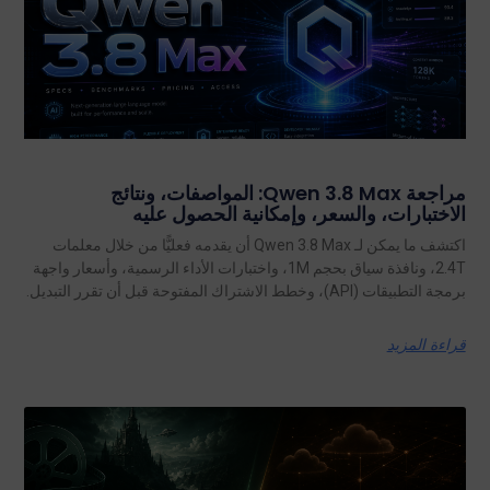
مراجعة Qwen 3.8 Max: المواصفات، ونتائج
الاختبارات، والسعر، وإمكانية الحصول عليه
اكتشف ما يمكن لـ Qwen 3.8 Max أن يقدمه فعليًّا من خلال معلمات
2.4T، ونافذة سياق بحجم 1M، واختبارات الأداء الرسمية، وأسعار واجهة
برمجة التطبيقات (API)، وخطط الاشتراك المفتوحة قبل أن تقرر التبديل.
قراءة المزيد