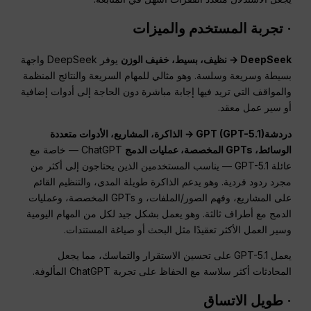
· تجربة المستخدم والميزات
DeepSeek → نظيف، بسيط، خفيف الوزن
يوفر DeepSeek واجهة
بسيطة وسريعة وسلسة. وهو مثالي للمهام السريعة والنتائج المنظمة
والمواقف التي تريد فيها إجابة مباشرة دون الحاجة إلى أدوات إضافية
أو سير عمل معقد.
دردشةGPT
(GPT-5.1) → الذاكرة، المشاريع، الأدوات متعددة
الوسائط، GPTs المخصصة، عمليات الدمج
ChatGPT — خاصة مع
عائلة GPT-5.1 — يناسب المستخدمين الذين يحتاجون إلى أكثر من
مجرد ردود فردية. وهو يدعم الذاكرة طويلة المدى، والتنظيم القائم
على المشاريع، وفهم الصور/الملفات، و GPTs المخصصة، وعمليات
الدمج مع أطراف ثالثة. وهو يعمل بشكل جيد لكل من المهام اليومية
وسير العمل الأكثر تعقيدًا مثل البحث أو صياغة المستندات.
يعمل GPT-5.1 على تحسين الاستقرار والتماسك، مما يجعل
المحادثات أكثر سلاسة مع الحفاظ على تجربة ChatGPT المألوفة.
· طويل
الاتساق