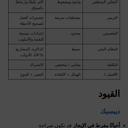
التفكير المنطقي
واضح ومضغوط
أكثر تكيفًا وارتباطًا
بالسياق
الترميز
مقتطفات سريعة
تفسيرات أفضل
لتصحيح الأخطاء
التخصيص
محدود
إعدادات مسبقة
للنغمة والأسلوب
النظام البيئي
بسيط
الذاكرة، المشاريع،
GPTs، الأدوات
التكلفة
مجاني / منخفض
الاشتراك
الأفضل لـ
الهيكل + الكفاءة
التعبير + التنوع
القيود
ديبسيك
أحيانًا مفرط في الإيجاز
قد تكون صراحة