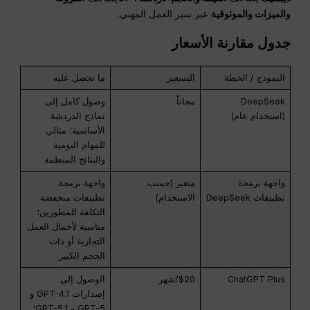
والميزات والموثوقية
عبر سير العمل المهني.
جدول مقارنة الأسعار
النموذج / الخطة
التسعير
ما تحصل عليه
DeepSeek
مجاناً
وصول كامل إلى
(استخدام عام)
نماذج الدردشة
الأساسية؛ مثالي
للمهام اليومية
والنتائج المنظمة
واجهة برمجة
متغير (حسب
واجهة برمجة
تطبيقات DeepSeek
الاستخدام)
تطبيقات منخفضة
التكلفة للمطورين؛
مناسبة لأحمال العمل
التجارية أو ذات
الحجم الكبير
ChatGPT Plus
$20/شهر
الوصول إلى
إصدارات GPT-4.1 و
GPT-5 و GPT-5.1؛