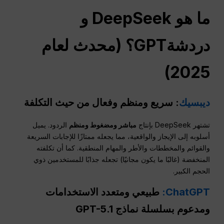
ما هو DeepSeek و
دردشةGPT
؟ (محدث لعام
2025)
ديبسيك
: سريع ومنظم وفعال من حيث التكلفة
تشتهر DeepSeek بإنتاج
مباشر ومضغوط ومنظم
الردود. يميل
أسلوبه إلى الإيجاز والواقعية، مما يجعله ممتازًا للإجابات السريعة
والقوائم والمخططات والأطر والمهام المنطقية. كما أن تكلفته
المنخفضة (غالبًا ما يكون مجانيًا) تجعله جذابًا للمستخدمين ذوي
الحجم الكبير.
ChatGPT:
طبيعي ومتعدد الاستخدامات
ومدعوم بسلسلة نماذج GPT-5.1