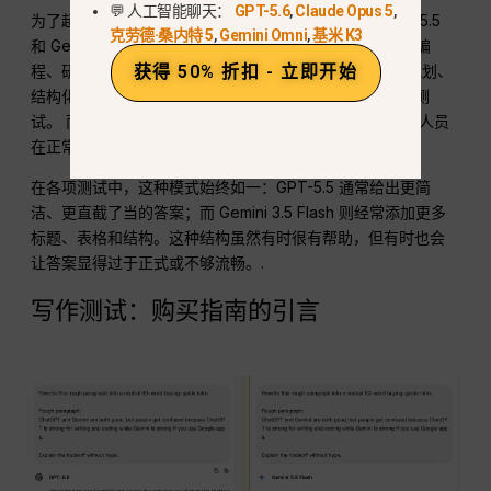
💬 人工智能聊天：
GPT-5.6
,
Claude Opus 5
,
为了超越泛泛而谈的论断，我们在 GlobalGPT 上对 GPT-5.5
克劳德·桑内特 5
,
Gemini Omni
,
基米 K3
和 Gemini 3.5 Flash 进行了七项日常任务的测试：写作、编
程、研究综述、定价建议、Google Workspace 工作流规划、
获得 50% 折扣 - 立即开始
结构化表格分析以及杂乱笔记整理。这些并非实验室基准测
试。 而是咨询顾问、学生、市场营销人员、分析师或开发人员
在正常工作日里可能实际处理的实用任务。.
在各项测试中，这种模式始终如一：GPT-5.5 通常给出更简
洁、更直截了当的答案；而 Gemini 3.5 Flash 则经常添加更多
标题、表格和结构。这种结构虽然有时很有帮助，但有时也会
让答案显得过于正式或不够流畅。.
写作测试：购买指南的引言