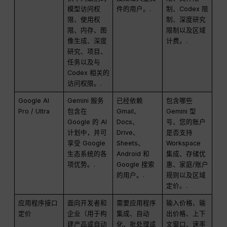
模型访问权
件的用户。.
制、Codex 限
限、使用权
制、深度研究
限、内存、图
限制以及区域
像生成、深度
计费。.
研究、项目、
任务以及与
Codex 相关的
访问权限。.
Google AI
Gemini 服务
已经依赖
包含哪些
Pro / Ultra
包含在
Gmail、
Gemini 型
Google 的 AI
Docs、
号、您的账户
计划中，并可
Drive、
是否支持
享受 Google
Sheets、
Workspace
生态系统的各
Android 和
集成、存储优
项优势。.
Google 搜索
惠、家庭/账户
的用户。.
规则以及区域
定价。.
应用程序接口
面向开发者和
需要应用程序
输入价格、输
定价
企业（用于构
集成、自动
出价格、上下
建产品或自动
化、批处理或
文窗口、速率