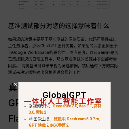
基准测试部分对您的选择意味着什么
如果您的决策主要基于基准测试的原始质量、代码可靠性或自
主任务排名，那么ChatGPT更具优势。如果您的决策更侧重于
与Google Workspace的兼容性、响应速度，以及Gemini是否
已集成到您的日常工具中，那么基准测试的差距并非全部考量
因素。 请将基准测试结果视为筛选依据，然后通过下方的实际
测试来决定哪种输出风格更适合您的工作。.
真实的GlobalGPT测试：
GlobalGPT
一体化人工智能工作室
GPT-5.5 与 Gemini 3.5
🎬 视频制作：
Seedance 2.0
,
Veo 3.1
,
克林
3.0
,
索拉 2
Flash 对比
🎨 图像生成：
旅途中
,
Seedream 5.0 Pro
,
GPT 映像 2
,
纳米香蕉 2