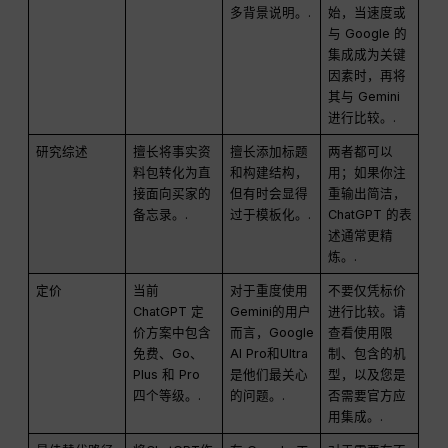
多背景说明。.
始，当速度或
与 Google 的
集成成为关键
因素时，再将
其与 Gemini
进行比较。.
研究综述
擅长将事实资
擅长添加标题
两者都可以
料包转化为直
和构建结构，
用；如果你注
接面向买家的
但有时会显得
重输出简洁，
备忘录。.
过于模板化。.
ChatGPT 的表
述通常更精
炼。.
定价
当前
对于重度使用
不要仅凭标价
ChatGPT 定
Gemini的用户
进行比较。请
价方案中包含
而言，Google
查看使用限
免费、Go、
AI Pro和Ultra
制、包含的机
Plus 和 Pro
是他们最关心
型，以及您是
四个等级。.
的问题。.
否需要官方应
用集成。.