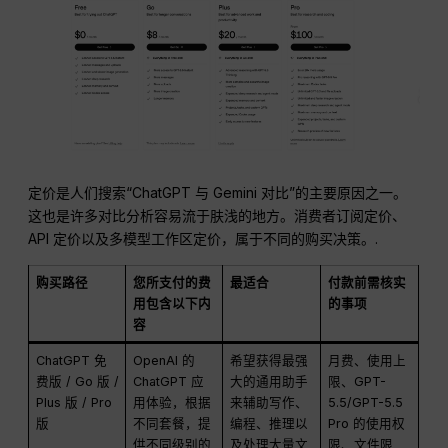
定价是人们搜索“ChatGPT 与 Gemini 对比”的主要原因之一。
这也是许多对比分析容易流于肤浅的地方。消费者订阅定价、
API 定价以及多模型工作区定价，属于不同的购买决策。.
购买路径
您所支付的费
最适合
付款前需核实
用包含以下内
的事项
容
ChatGPT 免
OpenAI 的
希望获得最强
月费、使用上
费版 / Go 版 /
ChatGPT 应
大的通用助手
限、GPT-
Plus 版 / Pro
用体验，根据
来辅助写作、
5.5/GPT-5.5
版
不同套餐，提
编程、推理以
Pro 的使用权
供不同级别的
及处理大量文
限、文件限