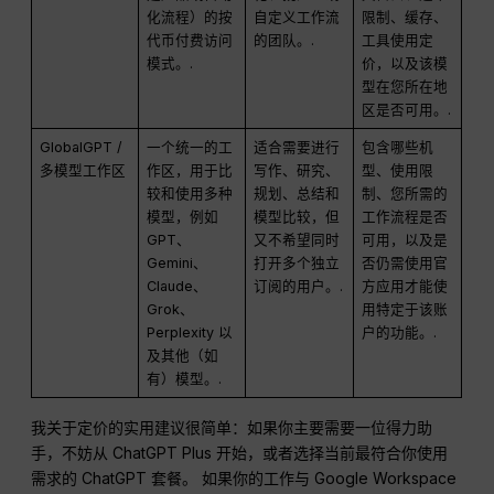
化流程）的按
自定义工作流
限制、缓存、
代币付费访问
的团队。.
工具使用定
模式。.
价，以及该模
型在您所在地
区是否可用。.
GlobalGPT /
一个统一的工
适合需要进行
包含哪些机
多模型工作区
作区，用于比
写作、研究、
型、使用限
较和使用多种
规划、总结和
制、您所需的
模型，例如
模型比较，但
工作流程是否
GPT、
又不希望同时
可用，以及是
Gemini、
打开多个独立
否仍需使用官
Claude、
订阅的用户。.
方应用才能使
Grok、
用特定于该账
Perplexity 以
户的功能。.
及其他（如
有）模型。.
我关于定价的实用建议很简单：如果你主要需要一位得力助
手，不妨从 ChatGPT Plus 开始，或者选择当前最符合你使用
需求的 ChatGPT 套餐。 如果你的工作与 Google Workspace