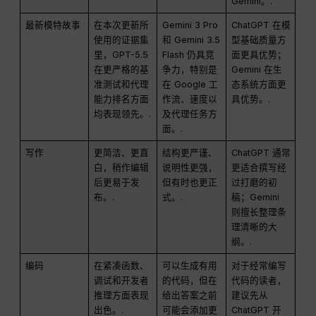
Gemini。.
最新模特故事
在本次更新所
Gemini 3 Pro
ChatGPT 在模
使用的证据集
和 Gemini 3.5
型基础质量方
里，GPT-5.5
Flash 仍具竞
面更具优势；
在更严格的基
争力，特别是
Gemini 在生
准测试和代理
在 Google 工
态系统方面更
能力排名方面
作流、速度以
具优势。.
均表现领先。.
及代理任务方
面。.
写作
更简洁、更直
结构更严谨、
ChatGPT 通常
白，稍作编辑
说明性更强，
更适合撰写经
后更易于发
但有时也更正
过打磨的初
布。.
式。.
稿；Gemini
则擅长整理条
理清晰的大
纲。.
编码
在紧凑函数、
可以生成有用
对于经常编写
调试和开发者
的代码，但在
代码的读者，
推理方面表现
给出答案之前
建议先从
出色。.
可能会添加更
ChatGPT 开