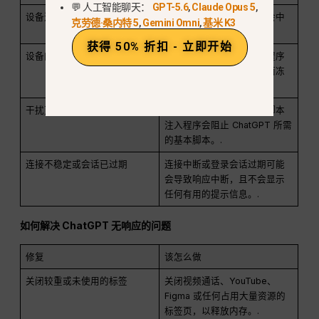
💬 人工智能聊天：
GPT-5.6
,
Claude Opus 5
,
设备进入休眠状态或切换网络
睡眠模式或网络切换可能会中
克劳德·桑内特 5
,
Gemini Omni
,
基米 K3
断正在进行的响应。.
获得 50% 折扣 - 立即开始
设备内存不足
太多打开的标签页或应用程序
会减少可用内存，导致页面冻
结。.
干扰页面的扩展程序
广告拦截器、隐私工具或脚本
注入程序会阻止 ChatGPT 所需
的基本脚本。.
连接不稳定或会话已过期
连接中断或登录会话过期可能
会导致响应中断，且不会显示
任何有用的提示信息。.
如何解决 ChatGPT 无响应的问题
修复
该怎么做
关闭较重或未使用的标签
关闭视频通话、YouTube、
Figma 或任何占用大量资源的
标签页，以释放内存。.