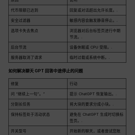
代币限额已达到
回复或对话超出允许长度。.
安全过滤器
敏感内容会触发静音停止。.
选项卡失去焦点
浏览器对后台标签页进行中期
节流。.
后台节流
设备休眠或 CPU 受限。.
服务器取消了请求
临时过载或系统中断。.
如何解决聊天 GPT 回答中途停止的问题
修复
行动
问 “继续上一句”。”
提示 ChatGPT 恢复输出。.
分割长任务
将大块的要求分成小块。.
保持标签处于活动状态
避免在 ChatGPT 生成时切换标
签页。.
开关型号
开始新的聊天，或者尝试您账