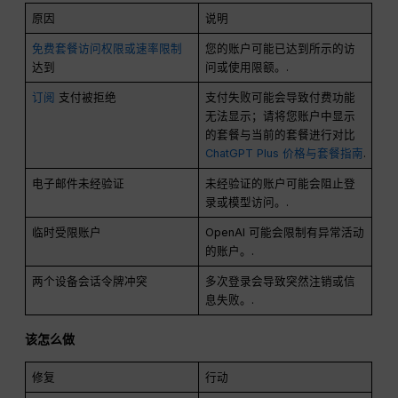
原因
说明
免费套餐访问权限或速率限制
您的账户可能已达到所示的访
达到
问或使用限额。.
订阅
支付被拒绝
支付失败可能会导致付费功能
无法显示；请将您账户中显示
的套餐与当前的套餐进行对比
ChatGPT Plus 价格与套餐指南
.
电子邮件未经验证
未经验证的账户可能会阻止登
录或模型访问。.
临时受限账户
OpenAI 可能会限制有异常活动
的账户。.
两个设备会话令牌冲突
多次登录会导致突然注销或信
息失败。.
该怎么做
修复
行动