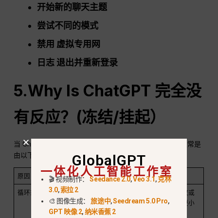
开始新的聊天主题
尝试不同的模式
禁用
虚拟专用网
日志
退出并重新登录
5.Why Is
ChatGPT
完全没
有反应？(冻结/挂起）
当 ChatGPT 完全停止响应--没有错误信息，没有输出--通常是
由以下原因之一造成的：
GlobalGPT
一体化人工智能工作室
原因
说明
🎬 视频制作：
Seedance 2.0
,
Veo 3.1
,
克林
3.0
,
索拉 2
循环或过于复杂的提示
异常复杂的请求可能会失败或
🎨 图像生成：
旅途中
,
Seedream 5.0 Pro
,
耗时较长；请将其拆分为更小
GPT 映像 2
,
纳米香蕉 2
的步骤。.