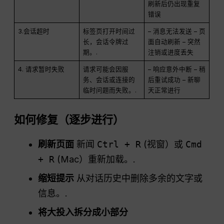
刷新后仍出现重复
错误
3.会话超时
标签页打开时间过
– 消息无法发送 – 页
长，会话令牌过
面自动刷新 – 突然
期。.
注销或进度丢失
4. 请求暂时失败
请求可能会因服
– 响应意外中断 – 稍
务、会话或连接的
后重试成功 – 新聊
临时问题而失败。.
天正常进行
如何修复（逐步进行）
刷新页面
新闻
Ctrl + R
(视窗）或
Cmd
+ R
(Mac）重新加载。.
缩短提示
从对话历史中删除多余的文字或
信息。.
将大投入拆分成小部分