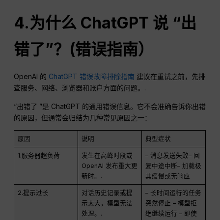
4.为什么
ChatGPT
说 “出
错了”？(错误指南）
OpenAI 的
ChatGPT 错误故障排除指南
建议在重试之前，先排
查服务、网络、浏览器和账户方面的问题。.
“出错了 ”是 ChatGPT 的通用错误信息。它不会准确告诉你出错
的原因，但通常会归结为几种常见原因之一：
原因
说明
典型症状
1.服务器超负荷
发生在高峰时段或
– 消息发送失败– 回
OpenAI 发布重大更
复中途中断– 加载极
新时。.
其缓慢或无响应
2.提示过长
对话历史记录或提
– 长时间运行的任务
示太大，模型无法
突然停止 – 模型拒
处理。.
绝继续运行 – 即使