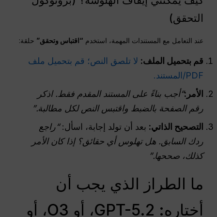
كيف يمكنني إيقاف الهلوسة؟ (بروتوكول
التحقق)
عند التعامل مع المستندات المهمة، استخدم
“اقتباس وتحقق”
حلقة:
قم بتحميل الملف:
لا تلصق النص؛ قم بتحميل ملف
PDF/المستند.
الأمر:
“أجب بناءً على المستند المقدم فقط. اذكر
رقم الصفحة بالضبط واقتبس النص لكل مطالبة.”
التصحيح الذاتي:
بعد أن تولد إجابة، اسأل:
“راجع
ردك السابق. هل تهلوس أي حقائق؟ إذا كان الأمر
كذلك، صححها.”
ما الطراز الذي يجب أن
أختاره: GPT-5.2، أو O3، أو