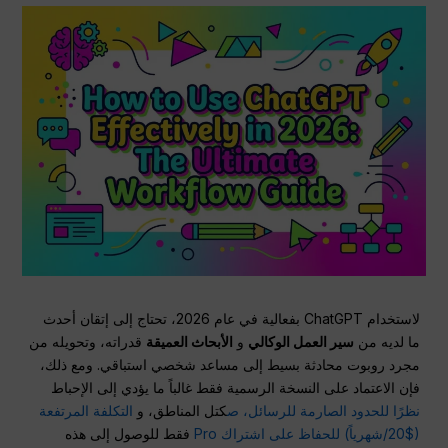
لاستخدام ChatGPT بفعالية في عام 2026، تحتاج إلى إتقان أحدث
ما لديه من
سير العمل الوكالي
و
الأبحاث العميقة
قدراته، وتحويله من
مجرد روبوت محادثة بسيط إلى مساعد شخصي استباقي. ومع ذلك،
فإن الاعتماد على النسخة الرسمية فقط غالباً ما يؤدي إلى الإحباط
نظرًا للحدود الصارمة للرسائل، ص
كتل المناطق، و
التكلفة المرتفعة
($20/شهرياً) للحفاظ على اشتراك Pro
فقط للوصول إلى هذه