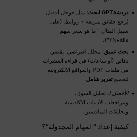
دردشةGPT
ابحث:
مثل جوجل أفضل.
يُرجع حقائق سريعة + روابط. (على
سبيل المثال، “ما هو سعر سهم
Nvidia؟”).
بحث عميق:
محلل افتراضي. يقضي
دقائق (أو ساعات) في قراءة العشرات
من ملفات PDF والمواقع الإلكترونية
لتجميع
تقرير شامل
.
الأفضل لـ
تحليل السوق،
ومراجعات الأدبيات الأكاديمية،
وتحليلات المنافسين.
كيفية إعداد “المهام المجدولة”؟