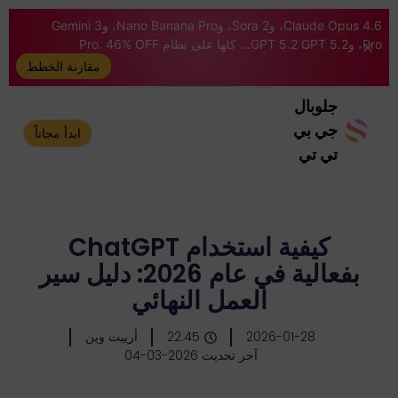
Claude Opus 4.6، وSora 2، وNano Banana Pro، وGemini 3
Pro، وGPT 5.2 GPT 5.2... كلها على نظام Pro. 46% OFF
مقارنة الخطط
جلوبال
جي بي
ابدأ مجاناً
تي تي
كيفية استخدام ChatGPT
بفعالية في عام 2026: دليل سير
العمل النهائي
2026-01-28
22:45
أرييت وين
آخر تحديث 2026-03-04