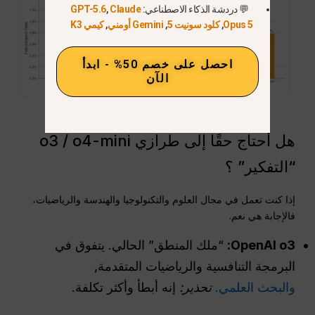
💬 دردشة الذكاء الاصطناعي:
Claude
,
GPT-5.6
Opus 5
,
كلود سونيت 5
,
Gemini أومني
,
كيمي K3
احصل على خصم 50% - ابدأ
الآن
هل أحتاج حقًا إلى طرازي o3 / o4-mini
“التفكير” ؟
إذا كنت تعمل في مجال العلوم والتكنولوجيا والهندسة والرياضيات،
فالإجابة هي نعم.
o3:
OpenAI
“ملك المنطق” الحالي. يتفوق في
البرمجة التنافسية والرياضيات المتقدمة,
والبحث العلمي.
تحذير:
إنه أبطأ وأكثر تكلفة.