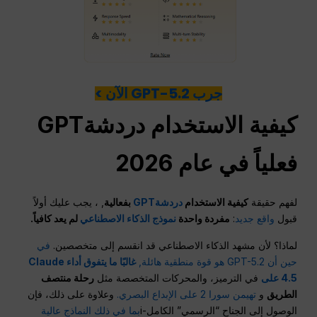
جرب GPT-5.2 الآن >
كيفية الاستخدام
دردشةGPT
فعلياً في عام 2026
لفهم حقيقة
كيفية الاستخدام
دردشةGPT
بفعالية
, ، يجب عليك أولاً
قبول
واقع جديد
:
مفردة واحدة
نموذج الذكاء الاصطناعي
لم يعد كافياً.
لماذا؟ لأن مشهد الذكاء الاصطناعي قد انقسم إلى متخصصين.
في
حين أن GPT-5.2 هو قوة منطقية هائلة,
غالبًا ما يتفوق أداء Claude
4.5 على
في الترميز، والمحركات المتخصصة مثل
رحلة منتصف
الطريق
و
تهيمن سورا 2 على الإبداع البصري.
وعلاوة على ذلك، فإن
الوصول إلى الجناح “الرسمي” الكامل-i
بما في ذلك النماذج عالية