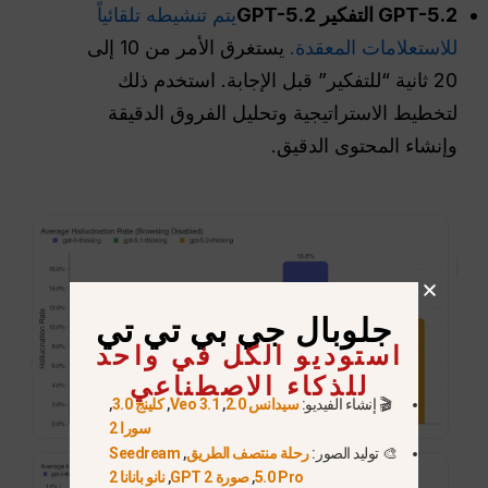
GPT-5.2 التفكير GPT-5.2
يتم تنشيطه تلقائياً
للاستعلامات المعقدة.
يستغرق الأمر من 10 إلى
20 ثانية “للتفكير” قبل الإجابة. استخدم ذلك
لتخطيط الاستراتيجية وتحليل الفروق الدقيقة
وإنشاء المحتوى الدقيق.
جلوبال جي بي تي تي
استوديو الكل في واحد
للذكاء الاصطناعي
🎬 إنشاء الفيديو:
سيدانس 2.0
,
Veo 3.1
,
كلينج 3.0
,
سورا 2
🎨 توليد الصور:
رحلة منتصف الطريق
,
Seedream
5.0 Pro
,
صورة GPT 2
,
نانو بانانا 2