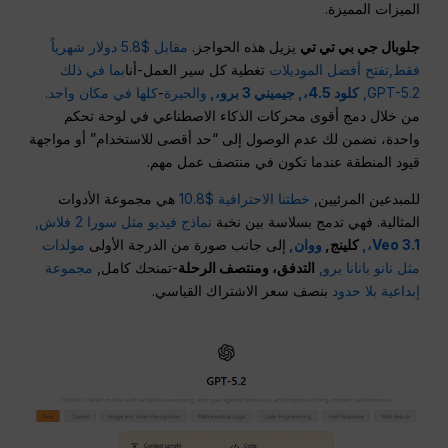
الميزات المميزة.
جلوبال جي بي تي تي
يزيل هذه الحواجز.
مقابل $5.8 دولار شهرياً
فقط,
تفتح أفضل الموديلات
تغطية كل سير العمل-أنا
بما في ذلك
GPT-5.2,
كلود 4.5،,
جيميني 3 برو،,
والحيرة
-
كلها في مكان واحد.
من خلال دمج أقوى محركات الذكاء الاصطناعي في لوحة تحكم
واحدة، نضمن لك عدم الوصول إلى “حد أقصى للاستخدام” أو مواجهة
قيود المنطقة عندما تكون في منتصف عمل مهم.
للمبدعين المرئيين,
خطتنا الاحترافية $10.8
هي مجموعة الأدوات
المثالية. فهي تدمج بسلاسة بين نخبة
نماذج فيديو مثل سورا 2 فلاش,
Veo 3.1،,
كلينج,
ووان,
إلى جانب صورة من الدرجة الأولى
مولدات
مثل نانو بانانا برو,
التدفق، ومنتصف الرحلة
-تمنحك كامل,
مجموعة
إبداعية بلا حدود
بنصف سعر الاشتراك القياسي.