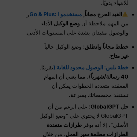
للانتهاء يدويًا.
القيد الحرج مجاناً,
مستخدمو Go & Plus: I
ر
من المهم ملاحظة أن
وضع الوكيل
الأداء
والوصول مقيدان بشدة على المستويات الأدنى.
خطط مجاناً وانطلق:
وضع الوكيل حالياً
غير متاح
.
خطة بلس: الوصول محدود للغاية (
تقريبًا.
40 رسالة/شهرياً
)، مما يعني أن المهام
المعقدة متعددة الخطوات يمكن أن
تستنفد مخصصاتك بسرعة.
حل GlobalGPT:
على الرغم من أن
GlobalGPT لا يحتوي على “وضع الوكيل
الأصلي”، إلا أنه يوفر
طرازات متعددة
الطرازات مطلقة
سير العمل
. من خلال