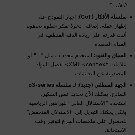
التقلب.”
سلسلة الأفكار (
CoT
):
إجبار النموذج على
إظهار عمله. إضافة
“دعونا نفكر خطوة بخطوة”
أثبت قدرته على زيادة الدقة المنطقية في
المهام المعقدة.
السياق والقيود:
استخدم محددات مثل
"""
أو
علامات XML
<context>
لفصل المواد
المصدرية عن التعليمات.
الجهد المنطقي (جديد):
لـ
سلسلة o3-series
النماذج، يمكنك الآن تحديد عمق التفكير.
استخدم “الاستدلال العالي” للبراهين الرياضية،
ولكن يمكنك التبديل إلى “الاستدلال المنخفض”
للحصول على ملخصات أسرع لتوفير وقت
الاستجابة.