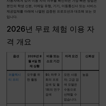
사용자에게 있어 이용 자격 여부를 확인하는 가장 빠른 방법은
본인의 학생 신분, 이메일 유형, 기기, 이동통신사 또는 서비스
제공업체를 아래에 나열된 검증된 프로모션과 대조해 보는 것
입니다.
2026년 무료 체험 이용 자
격 개요
옵션
2026년 8
비용 또는
자격 요건
신뢰성
월 4일 현
소요 기간
재 상황
퍼플렉시
모두를 위
$0; 하루 3
모든 사용
높음
티 프리
한 활동
회의 프로
자; 고급 검
검색 및 월
색 모델은
1회의 연구
수동으로
검색
선택할 수
없습니다.