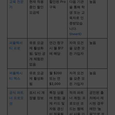
교육 전문
현재 적용
할인된 Pro
다음 기관
높음
가
중인 할인
구독
을 통해 학
요금제
생 또는 교
육자로 인
증받았습
니다.
SheerID
퍼플렉서
유료 요금
연간 청구
자격 요건
높음
티 프로
제 활성화
시 월 $17
을 갖춘 모
됨; 일반 공
에 해당
든 가입자
개 체험판
없음
퍼플렉시
유료 요금
월 $200
자격 요건
높음
티 맥스
제 활성화
또는 연
을 갖춘 모
됨
$2,000
든 가입자
공식 파트
표시 시 계
특정 상품
적격 파트
공인된 출
너 프로모
정별 정보
에 한함; 결
너 계정; 프
처에서 제
션
제 카드 및
로모션 코
시된 경우
자동 갱신
드는 웹에
에만 ‘높
이 적용될
서 사용 가
음’으로 표