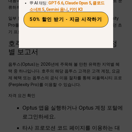
내용이 있으므로, 본 가이드에서는 Airtel을 유효한 제휴사로 분
💬 AI 채팅:
GPT-5.6
,
Claude Opus 5
,
클로드
류하지 않습니다.
소네트 5
,
Gemini 옴니
,
키미 K3
일부 통신사 및 서비스 제공업체와의 제휴를 통해 Perplexity
50% 할인 받기 - 지금 시작하기
Pro를 무료로 제공한 적이 있으나, 2025년 초에 진행되었던 초
기 프로모션 이후 이용 가능 여부가 변경되었습니다.
호주 옵투스 — 과거 내역 또는 계정
별 보고서
옵투스(Optus)는 2026년에 주목해 볼 만한 유력한 지역별 혜
택 중 하나입니다. 호주의 해당 옵투스 고객은 고객 계정, 요금
제 혜택 또는 옵투스의 공식 이용 절차를 통해 퍼플렉시티 프로
(Perplexity Pro)를 이용할 수 있습니다.
자격 요건 확인
Optus 앱을 실행하거나 Optus 계정 포털에
로그인하세요.
타사 프로모션 코드 페이지를 이용하는 대