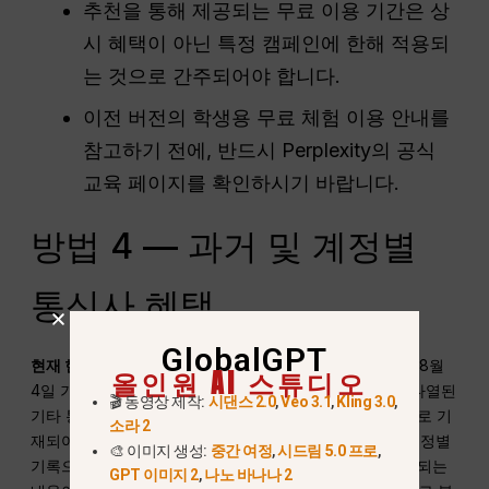
추천을 통해 제공되는 무료 이용 기간은 상
시 혜택이 아닌 특정 캠페인에 한해 적용되
는 것으로 간주되어야 합니다.
이전 버전의 학생용 무료 체험 이용 안내를
참고하기 전에, 반드시 Perplexity의 공식
교육 페이지를 확인하시기 바랍니다.
방법 4 — 과거 및 계정별
통신사 혜택
GlobalGPT
현재 현황:
Perplexity의 공식 프로모션 모음에는 2026년 8월
올인원 AI 스튜디오
4일 기준, Optus, Bell, SK텔레콤, 소프트뱅크 및 아래에 나열된
🎬 동영상 제작:
시댄스 2.0
,
Veo 3.1
,
Kling 3.0
,
기타 통신사 번들 상품이 현재 진행 중인 공개 프로모션으로 기
소라 2
재되어 있지 않습니다. 해당 항목들은 역사적 기록 또는 계정별
🎨 이미지 생성:
중간 여정
,
시드림 5.0 프로
,
기록으로 유지되고 있습니다. Airtel의 공식 페이지에 상충되는
GPT 이미지 2
,
나노 바나나 2