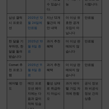
수 있습니
능
시됩니다.
다.
삼성 갤럭
2025년 12
지난 12개
더 이상 유
만료됨
시 프로모
월 24일에
월간의 제
효한 공개
션
만료됨
안 내역
모집이 아
닙니다
한 달을 기
2025년 10
과거 추천
더 이상 판
만료됨
부하면, 한
월 6일 종
혜택
매되지 않
달을 돌려
료
습니다
받습니다
Comet 추
2025년 11
과거 추천
더 이상 판
만료됨
천 프로그
월 6일 종
혜택
매되지 않
램
료
습니다
에어텔 인
메인 프로
활성 상태
과거 에어
공식 정보
도
모션 페이
로 취급하
텔 가입 자
와 비공식
지에는 다
지 마십시
격에 한함
정보 간의
음과 같이
오
상충
적혀 있습
니다.