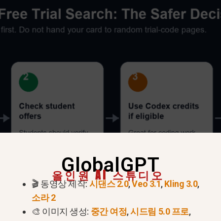
GlobalGPT
올인원 AI 스튜디오
🎬 동영상 제작:
시댄스 2.0
,
Veo 3.1
,
Kling 3.0
,
소라 2
🎨 이미지 생성:
중간 여정
,
시드림 5.0 프로
,