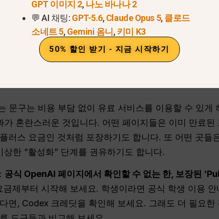
GPT 이미지 2
,
나노 바나나 2
💬 AI 채팅:
GPT-5.6
,
Claude Opus 5
,
클로드
소네트 5
,
Gemini 옴니
,
키미 K3
이용해 보세요. 사용 제한이 너무 엄격하다면, 구독을 중복으로 신
50% 할인 받기 - 지금 시작하기
s 무료 체험에 대한 진짜 해답
험”이라는 문구는 비용 부담 없이 유료 서비스를 이용할 수 있
결과가 혼란스러운 것입니다. 어떤 페이지들은 이미 만료된
플러스 요금인 것처럼 포장하기도 합니다. 또 어떤 곳들은
 이상한 “활성화” 단계를 권유하기도 합니다.
:
공식 OpenAI 페이지에서 확인할 수 없는 한, 보장된 ‘Pub
요금제부터 시작해 보세요. 학생이라면 공식 학생 이용 안
면, Codex 크레딧을 확인해 보세요. 그래도 더 필요한 경
른 도구들과 비교해 보세요.