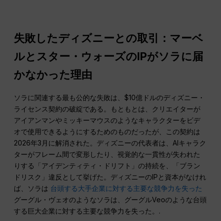
失敗したディズニーとの取引：マーベ
ルとスター・ウォーズのIPがソラに届
かなかった理由
ソラに関連する最も公的な失敗は、$10億ドルのディズニー・
ライセンス契約の破綻である。もともとは、クリエイターが
アイアンマンやミッキーマウスのようなキャラクターをビデ
オで使用できるようにするためのものだったが、この契約は
2026年3月に解消された。ディズニーの代表者は、AIキャラク
ターがフレーム間で変形したり、視覚的な一貫性が失われた
りする「アイデンティティ・ドリフト」の持続を、「ブラン
ドリスク」違反として挙げた。ディズニーのIPと資本がなけれ
ば、ソラは
台頭する大手企業に対する主要な競争力を失った
グーグル・ヴェオのようなソラは、グーグルVeoのような台頭
する巨大企業に対する主要な競争力を失った。.