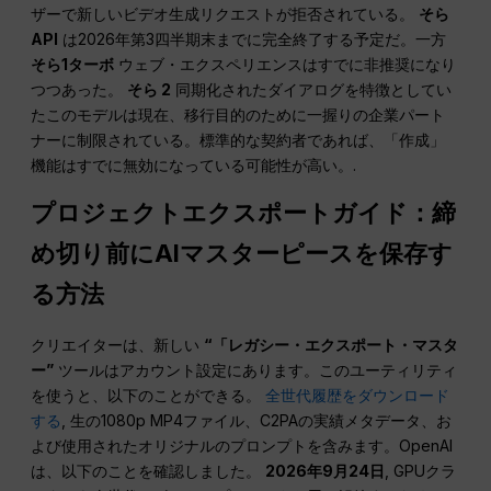
ザーで新しいビデオ生成リクエストが拒否されている。
そら
API
は2026年第3四半期末までに完全終了する予定だ。一方
そら1ターボ
ウェブ・エクスペリエンスはすでに非推奨になり
つつあった。
そら 2
同期化されたダイアログを特徴としてい
たこのモデルは現在、移行目的のために一握りの企業パート
ナーに制限されている。標準的な契約者であれば、「作成」
機能はすでに無効になっている可能性が高い。.
プロジェクトエクスポートガイド：締
め切り前にAIマスターピースを保存す
る方法
クリエイターは、新しい
“「レガシー・エクスポート・マスタ
ー”
ツールはアカウント設定にあります。このユーティリティ
を使うと、以下のことができる。
全世代履歴をダウンロード
する
, 生の1080p MP4ファイル、C2PAの実績メタデータ、お
よび使用されたオリジナルのプロンプトを含みます。OpenAI
は、以下のことを確認しました。
2026年9月24日
, GPUクラ