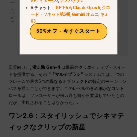
GPTイメージ2
,
ナノバナナ2
AIチャット：
GPT-5.6
,
Claude Opus 5
,
クロ
ード・ソネット第5番
,
Gemini オムニ
,
キミ
K3
50%オフ - 今すぐスタート
監督向け、,
滑走路 Gen-4
は最高のクリエイティブ・スイー
トを提供する。その
“「マルチブラシ”
システムでは、1つの
フレームで最大5つの異なるオブジェクトの特定のモーション
パスを描くことができます。このレベルのきめ細かなコント
ロールは、ソラユーザーが何カ月も前から要望していたもの
だが、実現されることはなかった。.
ワン2.6：スタイリッシュでシネマテ
ィックなクリップの新星