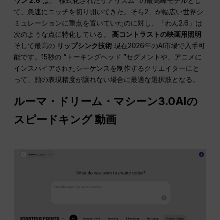
ワン 2.6
は、“様式化されたリアリズム ”の最高峰モデルとし
て、急速にニッチを切り開いてきた。そら2」が幅広い世界シ
ミュレーションに重点を置いていたのに対し、「わん2.6」は
次のような点に特化している。
高コントラストの映画用照明
そして最高の
リップシンク技術
現在2026年のAI市場で入手可
能です。15秒の “トーキングヘッド ”セグメントや、アニメに
インスパイアされたシーケンスを制作するクリエイターにと
って、顔の表現精度が譲れない場合に最適な選択肢となる。.
ルーマ・ドリーム・マシーン3.0AIの
スピードキング 動画