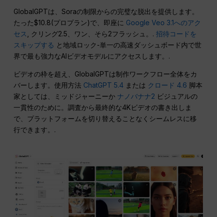
GlobalGPTは、Soraの制限からの完璧な脱出を提供します。
たった$10.8(プロプラン)で、即座に
Google Veo 3.1へのアク
セス
, クリング2.5、ワン、そら2フラッシュ。.
招待コードを
スキップする
と地域ロック-単一の高速ダッシュボード内で世
界で最も強力なAIビデオモデルにアクセスします。.
ビデオの枠を超え、GlobalGPTは制作ワークフロー全体をカ
バーします。使用方法
ChatGPT 5.4
または
クロード 4.6
脚本
家としては、ミッドジャーニーか
ナノバナナ2
ビジュアルの
一貫性のために。調査から最終的な4Kビデオの書き出しま
で、プラットフォームを切り替えることなくシームレスに移
行できます。.