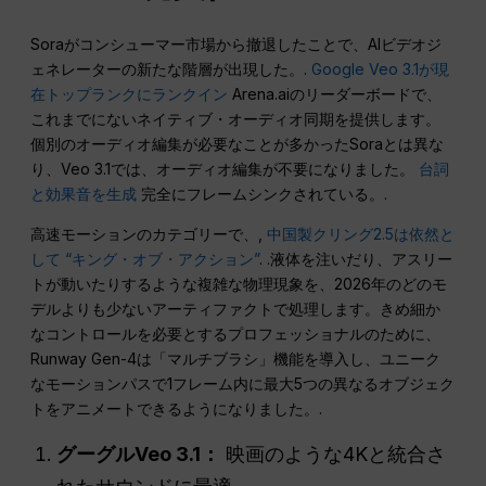
Soraがコンシューマー市場から撤退したことで、AIビデオジ
ェネレーターの新たな階層が出現した。.
Google Veo 3.1が現
在トップランクにランクイン
Arena.aiのリーダーボードで、
これまでにないネイティブ・オーディオ同期を提供します。
個別のオーディオ編集が必要なことが多かったSoraとは異な
り、Veo 3.1では、オーディオ編集が不要になりました。
台詞
と効果音を生成
完全にフレームシンクされている。.
高速モーションのカテゴリーで、,
中国製クリング2.5は依然と
して “キング・オブ・アクション”
. .液体を注いだり、アスリー
トが動いたりするような複雑な物理現象を、2026年のどのモ
デルよりも少ないアーティファクトで処理します。きめ細か
なコントロールを必要とするプロフェッショナルのために、
Runway Gen-4は「マルチブラシ」機能を導入し、ユニーク
なモーションパスで1フレーム内に最大5つの異なるオブジェク
トをアニメートできるようになりました。.
グーグルVeo 3.1：
映画のような4Kと統合さ