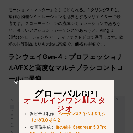
モーション・マスター」として知られる。“
クリング3.0
は、
複雑な物理シミュレーションを必要とするクリエイターに最
適です。スローモーションの流体シミュレーションであろう
と、激しいアクション・シーケンスであろうと、Klingは
30fpsのモーションをアーティファクトゼロで処理します。欧
米の同等製品よりも大幅に高速で、価格も手頃です。.
ランウェイGen-4：プロフェッショナ
ルVFXと高度なマルチブラシコントロ
ールに最適
グローバルGPT
オールインワンAIスタ
ジオ
🎬 ビデオ制作：
シーダンス2.0
,
ベオ 3.1
,
ク
リング3.0
,
そら 2
🎨 画像生成：
旅の途中
,
Seedream 5.0 Pro
,