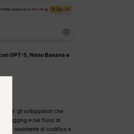
eo con GPT-5, Nano Banana e
ita per gli sviluppatori che
debugging e nei flussi di
mplice assistente di codifica e