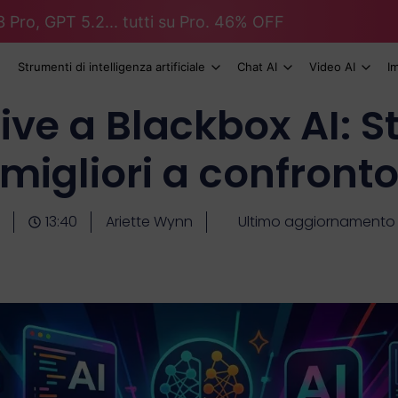
 Pro, GPT 5.2... tutti su Pro. 46% OFF
Strumenti di intelligenza artificiale
Chat AI
Video AI
I
ive a Blackbox AI: 
migliori a confront
13:40
Ariette Wynn
Ultimo aggiornamento