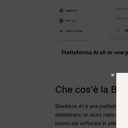
Piattaforma AI all-in-one 
Che cos'è la Bla
Blackbox AI è una piattaforma di
desiderano un aiuto nella gene
lavoro del software in stile agen