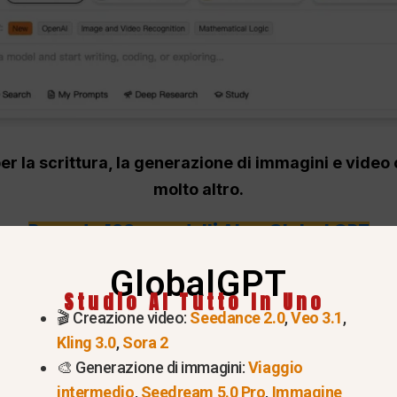
per la scrittura, la generazione di immagini e vid
molto altro.
Provate 100+ modelli AI su Global GPT
ckbox AI?
GlobalGPT
Studio AI Tutto In Uno
🎬 Creazione video:
Seedance 2.0
,
Veo 3.1
,
 codifica alimentata dall'intelligenza artificiale costru
Kling 3.0
,
Sora 2
razione del codice, nella comprensione del codice, nel 
🎨 Generazione di immagini:
Viaggio
te. Il suo ecosistema di prodotti ufficiali va oltre il se
intermedio
,
Seedream 5.0 Pro
,
Immagine