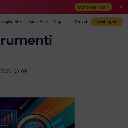
Confronta i piani
mmagine AI
Audio AI
Blog
Prezzi
Iniziare gratis
Strumenti
o
 2026-03-09