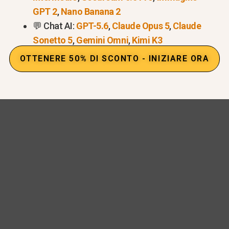
to a VS Code, un IDE dedicato, strumenti CLI, agenti r
GPT 2
,
Nano Banana 2
e e accesso alle API, che la posizionano come una piat
💬 Chat AI:
GPT-5.6
,
Claude Opus 5
,
Claude
umento di completamento automatico.
Sonetto 5
,
Gemini Omni
,
Kimi K3
OTTENERE 50% DI SCONTO - INIZIARE ORA