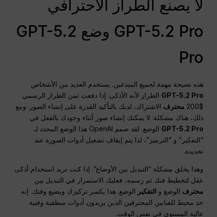
لا يصنع الطراز الاحترافي
GPT-5.2 Pro وضع GPT-5.2
Pro
هذه نصيحة مهمة لجميع المبدعين. يستخدم العديد من الأشخاص
GPT-5.2 Pro
الطراز لأنه الأذكى. إذا دفعت ثمن الطراز الرسمي
$200
محترف
الاشتراك، لديك بالتأكيد القدرة على إنشاء الصور. ومع
ذلك، هناك مشكلة: لا يمكنك إنشاء صور أثناء وجودك بالفعل في
GPT-5.2 Pro
الوضع. لقد صمم OpenAI هذا الوضع المحدد لـ
“التفكير” و “الترميز”، لذا يتم إيقاف تشغيل أدوات الصورة عند
تحديده.
وهذا يخلق مشكلة “التبديل بين الأوضاع”. إذا كنت تريد استخدام أذكى
عقل لتخطيط فنك ثم رسمه، فعليك الاستمرار في التبديل بين
محترف
الوضع و
التفكير
الوضع. هذا يكسر تركيزك ويضيع وقتك. إنه
حد محبط للفنانين المحترفين الذين يريدون أدوات منطقية وفنية
عالية المستوى في نفس الوقت.