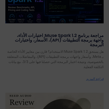
مراجعة برنامج Muse Spark 1.2: اختبارات الأداء،
واجهة برمجة التطبيقات (API)، الأسعار، واختبارات
البرمجة
هل يستحق Muse Spark 1.2 الاستخدام؟ قارن بين معايير الأداء الخاصة
بـ Meta، وأسعار واجهات برمجة التطبيقات (API)، والمفاضلات المتعلقة
بالخصوصية، ونتيجة اختبار البرمجة التي حصلنا فيها على 3/3، مع بيانات
التكلفة الفعلية.
قراءة المزيد