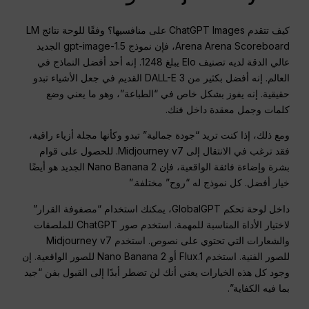
كيف تتقدم ChatGPT Images على منافسيها؟ وفقًا للوحة نتائج LM
Arena Arena Scoreboard، فإن نموذج gpt-image-1.5 الجديد
عالي الدقة لديه تصنيف Elo يبلغ 1248. إنه أحد أفضل النماذج في
العالم. إنه أفضل بكثير من DALL-E 3 القديم في جعل الأشياء تبدو
حقيقية. إنه يفوز بشكل خاص في “الطباعة”، وهو ما يعني وضع
كلمات وجمل معقدة داخل فنك.
ومع ذلك، إذا كنت تريد “جودة جمالية” تبدو وكأنها مجلة أزياء راقية،
فقد ترغب في الانتقال إلى Midjourney v7. للحصول على قوام
بشرة وإضاءة فائقة الواقعية، فإن Nano Banana 2 الجديد هو أيضًا
خيار أفضل. كل نموذج له “روح” مختلفة.”
داخل لوحة تحكم GlobalGPT، يمكنك استخدام “مصفوفة القرار”
لاختيار الأداة المناسبة للمهمة. استخدم صور ChatGPT للملصقات
والشعارات التي تحتوي على نصوص. استخدم Midjourney v7
للصور الفنية. استخدم Flux.1 أو Nano Banana 2 للصور الواقعية. إن
وجود كل هذه الخيارات يعني أنك لن تضطر أبدًا إلى القبول بفن “جيد
بما فيه الكفاية”.