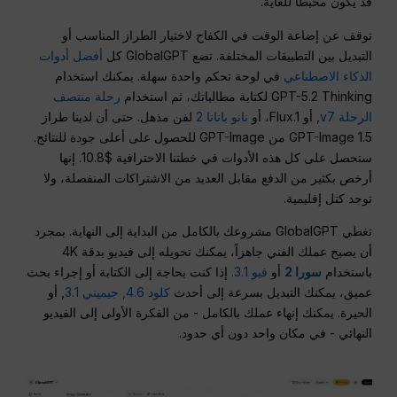
قد يكون محبطًا للغاية.
توقف عن إضاعة الوقت في الكفاح لاختيار الطراز المناسب أو
التبديل بين التطبيقات المختلفة. تضع GlobalGPT كل
أفضل أدوات
الذكاء الاصطناعي
في لوحة تحكم واحدة سهلة. يمكنك استخدام
GPT-5.2 Thinking لكتابة مطالباتك، ثم استخدام
رحلة منتصف
الرحلة v7
, أو Flux.1، أو
نانو بانانا 2
لفن مذهل. حتى أن لدينا طراز
GPT-Image 1.5 من GPT-Image للحصول على أعلى جودة للنتائج.
ستحصل على كل هذه الأدوات في خطتنا الاحترافية $10.8. إنها
أرخص بكثير من الدفع مقابل العديد من الاشتراكات المنفصلة، ولا
توجد كتل إقليمية.
تغطي GlobalGPT مشروعك بالكامل من البداية إلى النهاية. بمجرد
أن يصبح عملك الفني جاهزاً، يمكنك تحويله إلى فيديو بدقة 4K
باستخدام
سورا 2
أو
فيو 3.1.
إذا كنت بحاجة إلى الكتابة أو إجراء بحث
عميق، يمكنك التبديل بسرعة إلى أحدث
كلود 4.6,
جيميني 3.1
, أو
الحيرة. يمكنك إنهاء عملك بالكامل - من الفكرة الأولى إلى الفيديو
النهائي - في مكان واحد دون أي حدود.