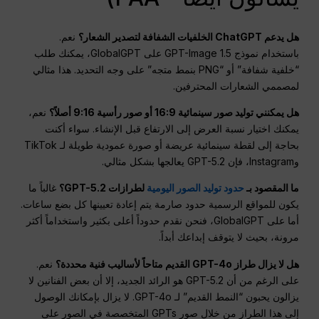
هل يدعم ChatGPT الخلفيات الشفافة لتصدير الشعار؟
نعم.
باستخدام نموذج GPT-Image 1.5 على GlobalGPT، يمكنك طلب
“خلفية شفافة” أو “PNG بنمط متجه” على وجه التحديد. هذا مثالي
لمصممي الشعارات المحترفين.
هل يمكنني توليد صور سينمائية 16:9 أو صور رأسية 9:16 أصلاً؟
نعم،
يمكنك اختيار نسبة العرض إلى الارتفاع قبل الإنشاء. سواء أكنت
بحاجة إلى لقطة سينمائية عريضة أو صورة عمودية طويلة لـ TikTok
وInstagram، فإن GPT-5.2 يعالجها بشكل مثالي.
ما المقصود بـ
حدود توليد الصور اليومية
لطرازات GPT-5.2؟
غالباً ما
يكون للمواقع الرسمية حدود صارمة يتم إعادة تعيينها كل بضع ساعات.
أما على GlobalGPT، فنحن نقدم حدوداً أعلى بكثير واستخداماً أكثر
مرونة، بحيث لا يتوقف إبداعك أبداً.
هل لا يزال طراز GPT-4o القديم متاحاً لأساليب فنية محددة؟
نعم.
على الرغم من أن GPT-5.2 هو الرائد الجديد، إلا أن بعض الفنانين لا
يزالون يحبون “النمط القديم” لـ GPT-4o. لا يزال بإمكانك الوصول
إلى هذا الطراز من خلال صور GPTs المتخصصة في الصور على