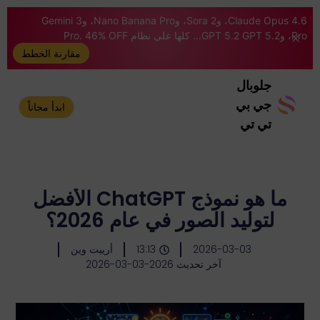
Claude Opus 4.6، وSora 2، وNano Banana Pro، وGemini 3
Pro، وGPT 5.2 GPT 5.2... كلها على نظام Pro. 46% OFF
مقارنة الخطط
جلوبال
جي بي
ابدأ مجاناً
تي تي
ما هو نموذج ChatGPT الأفضل
لتوليد الصور في عام 2026؟
2026-03-03
13:13
أرييت وين
آخر تحديث 2026-03-03-2026