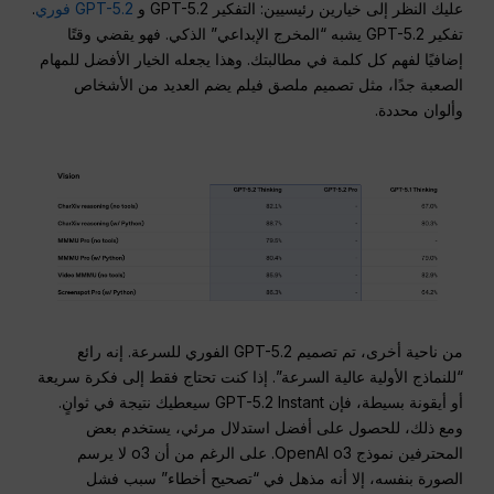
عليك النظر إلى خيارين رئيسيين: التفكير GPT-5.2 و
GPT-5.2 فوري
.
تفكير GPT-5.2 يشبه “المخرج الإبداعي” الذكي. فهو يقضي وقتًا
إضافيًا لفهم كل كلمة في مطالبتك. وهذا يجعله الخيار الأفضل للمهام
الصعبة جدًا، مثل تصميم ملصق فيلم يضم العديد من الأشخاص
وألوان محددة.
من ناحية أخرى، تم تصميم GPT-5.2 الفوري للسرعة. إنه رائع
“للنماذج الأولية عالية السرعة”. إذا كنت تحتاج فقط إلى فكرة سريعة
أو أيقونة بسيطة، فإن GPT-5.2 Instant سيعطيك نتيجة في ثوانٍ.
ومع ذلك، للحصول على أفضل استدلال مرئي، يستخدم بعض
المحترفين نموذج OpenAI o3. على الرغم من أن o3 لا يرسم
الصورة بنفسه، إلا أنه مذهل في “تصحيح أخطاء” سبب فشل