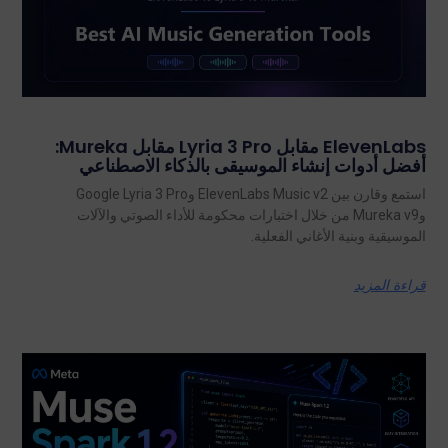
ElevenLabs مقابل Lyria 3 Pro مقابل Mureka:
أفضل أدوات إنشاء الموسيقى بالذكاء الاصطناعي
استمع وقارن بين ElevenLabs Music v2 وGoogle Lyria 3 Pro
وMureka v9 من خلال اختبارات محكومة للأداء الصوتي والآلات
الموسيقية وبنية الأغاني الفعلية.
قراءة المزيد