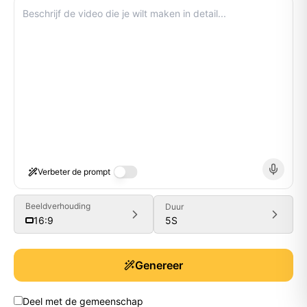
Verbeter de prompt
Beeldverhouding
Duur
5
S
16:9
Genereer
Generate
Deel met de gemeenschap