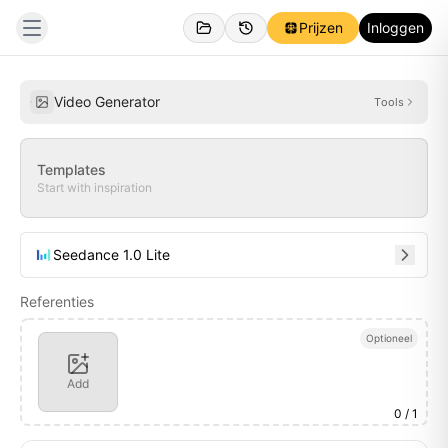
Prijzen
Inloggen
Gemaakt
Inspiraties
Video Generator
Tools
Templates
Start with inspiration
Seedance 1.0 Lite
Referenties
Optioneel
Add
0
/ 1