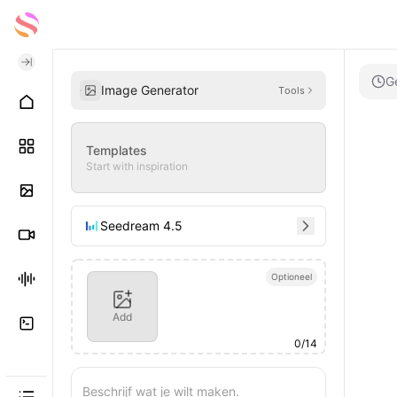
G
Image Generator
Tools
Templates
Start with inspiration
Seedream 4.5
Optioneel
Add
0
/
14
Beschrijf wat je wilt maken.