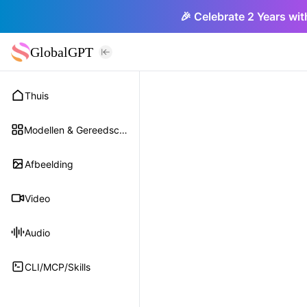
🎉 Celebrate 2 Years wit
GlobalGPT
Thuis
Modellen & Gereedschap
Afbeelding
Video
Audio
CLI/MCP/Skills