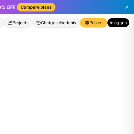
50% OFF.
Compare plans
Projects
Chatgeschiedenis
Prijzen
Inloggen