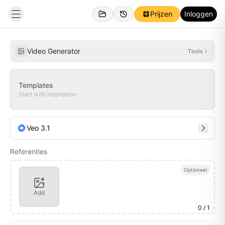
Prijzen
Inloggen
Gemaakt
Inspiraties
Video Generator
Tools
Templates
Start with inspiration
Veo 3.1
Referenties
Optioneel
Add
0
/ 1