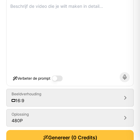
Verbeter de prompt
Beeldverhouding
16:9
Oplossing
480P
Generate
Genereer
(
0
Credits)