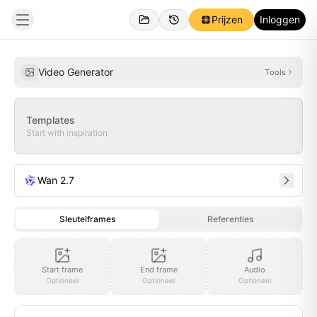
Prijzen
Inloggen
Gemaakt
Inspiraties
Video Generator
Tools
Templates
Start with inspiration
Wan 2.7
Sleutelframes
Referenties
Start frame
End frame
Audio
Optioneel
Optioneel
Optioneel