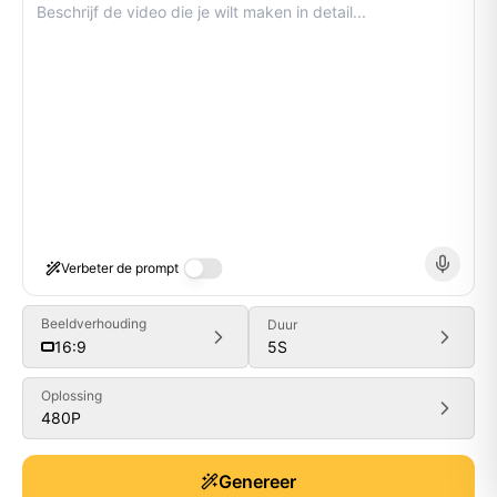
Verbeter de prompt
Beeldverhouding
Duur
5
S
16:9
Oplossing
480P
Generate
Genereer