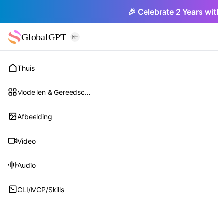
🎉 Celebrate 2 Years wit
GlobalGPT
Thuis
Modellen & Gereedschap
Afbeelding
Video
Audio
CLI/MCP/Skills