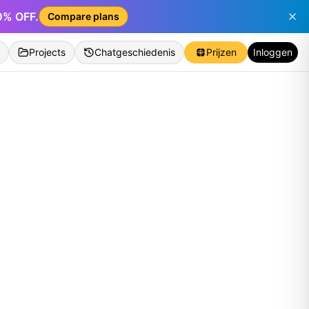
50% OFF.
Compare plans
Projects
Chatgeschiedenis
Prijzen
Inloggen