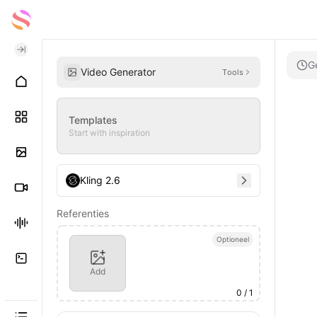
G
Video Generator
Tools
Templates
Start with inspiration
Kling 2.6
Referenties
Optioneel
Add
0
/ 1