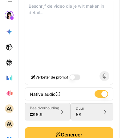
Verbeter de prompt
Native audio
Beeldverhouding
Duur
5
S
16:9
Genereer