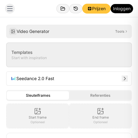
Prijzen
Inloggen
Gemaakt
Inspiraties
Video Generator
Tools
Templates
Start with inspiration
Seedance 2.0 Fast
Sleutelframes
Referenties
Start frame
End frame
Optioneel
Optioneel