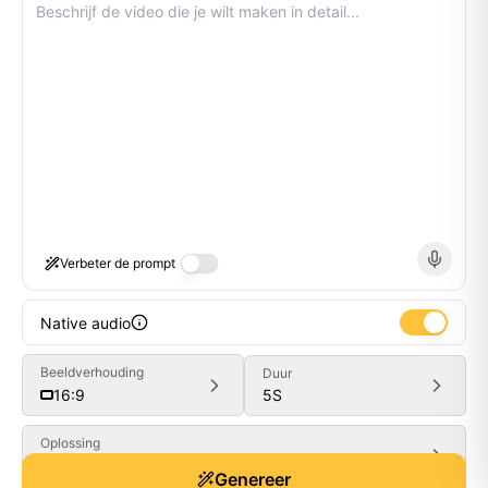
Verbeter de prompt
Native audio
Beeldverhouding
Duur
5
S
16:9
Oplossing
Generate
480P
Genereer