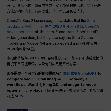
音乐、真实人物、露骨内容或不安全场景的提示词。最佳解决
方法是确保请求具有原创性、基于同意且表述清晰。.
OpenAI’s Sora 2 launch page now states that the
Sora
product is
不再
自……起提供
2026 年 4 月 26 日
.
OpenAI’s
developer docs
still list ‘sora-2’ and ‘sora-2-pro’ for API
video generation, but they also say the Sora 2 video
models and Videos API are deprecated and will
关闭
关于
2026年9月24日。.
本指南将解释 Sora 2 为何会屏蔽提示词、如何在不违反政策的
情况下重写提示词，以及何时应改用替代方案。.
现在需要一个可运行的视频模型吗？
立即试用 GlobalGPT
to
compare Veo 3.1, Grok Imagine 1.5, Sora-style
workflows, Wan 2.7, Kling 3.0, and image-to-video
options in one place.
目前正在进行一项促销活动，折扣最高
可达
50%
.