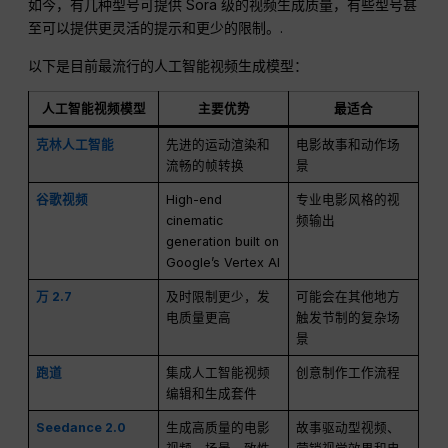
如今，有几种型号可提供 Sora 级的视频生成质量，有些型号甚
至可以提供更灵活的提示和更少的限制。.
以下是目前最流行的人工智能视频生成模型：
人工智能视频模型
主要优势
最适合
克林人工智能
先进的运动渲染和
电影故事和动作场
流畅的帧转换
景
谷歌视频
High-end
专业电影风格的视
cinematic
频输出
generation built on
Google’s Vertex AI
万 2.7
及时限制更少，发
可能会在其他地方
电质量更高
触发节制的复杂场
景
跑道
集成人工智能视频
创意制作工作流程
编辑和生成套件
Seedance 2.0
生成高质量的电影
故事驱动型视频、