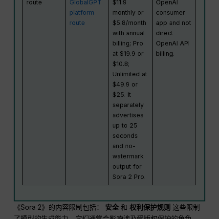
route
GlobalGPT
$11.9
OpenAI
platform
monthly or
consumer
route
$5.8/month
app and not
with annual
direct
billing; Pro
OpenAI API
at $19.9 or
billing.
$10.8;
Unlimited at
$49.9 or
$25. It
separately
advertises
up to 25
seconds
and no-
watermark
output for
Sora 2 Pro.
《Sora 2》的内容限制包括：
安全
和
权利保护规则
这些限制
了模型的生成能力。它们通常会影响涉及受版权保护的角色、