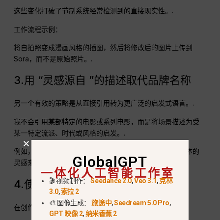
这些变化打破了节制系统经常检测到的直接现实性。.
工作流程示例：
将自拍照变成漫画风格的插图，然后将修改后的图片上传到
Sora，而不是原始照片。.
3.用 “灵感源自 ”的描述取代品牌名称
另一个有效的策略是从直接引用转为更广泛的启发式语言。.
我不会引用某部特定的电影或系列电影，而是将场景描述为受
某一特定流派、时代或风格的启发。.
例如，提示语可以提及沙漠荒原的动作世界，而不提及具体的
GlobalGPT
灵感来源电影。.
一体化人工智能工作室
🎬 视频制作：
Seedance 2.0
,
Veo 3.1
,
克林
4.使用 “原汁原味 ”的语言
3.0
,
索拉 2
🎨 图像生成：
旅途中
,
Seedream 5.0 Pro
,
在创作角色时，我经常会加入一些短语，比如
GPT 映像 2
,
纳米香蕉 2