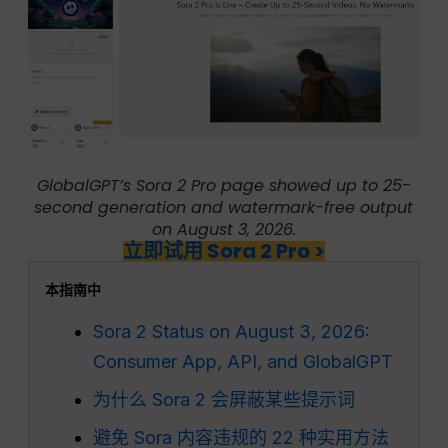
GlobalGPT’s Sora 2 Pro page showed up to 25-
second generation and watermark-free output
on August 3, 2026.
立即试用 Sora 2 Pro >
本指南中
Sora 2 Status on August 3, 2026:
Consumer App, API, and GlobalGPT
为什么 Sora 2 会屏蔽某些提示词
避免 Sora 内容违规的 22 种实用方法