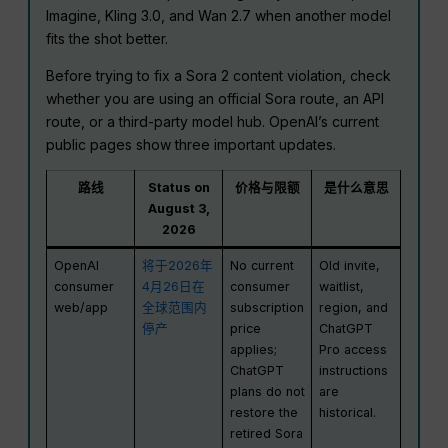
Imagine, Kling 3.0, and Wan 2.7 when another model
fits the shot better.
Before trying to fix a Sora 2 content violation, check
whether you are using an official Sora route, an API
route, or a third-party model hub. OpenAI’s current
public pages show three important updates.
路线
Status on
价格与限额
是什么意思
August 3,
2026
OpenAI
将于2026年
No current
Old invite,
consumer
4月26日在
consumer
waitlist,
web/app
全球范围内
subscription
region, and
停产
price
ChatGPT
applies;
Pro access
ChatGPT
instructions
plans do not
are
restore the
historical.
retired Sora