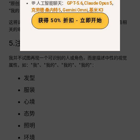
“原创人物”
💬 人工智能聊天：
GPT-5.6
,
Claude Opus 5
,
克劳德·桑内特 5
,
Gemini Omni
,
基米 K3
“我的 OC 角色”
获得 50% 折扣 - 立即开始
这将请求定格为新的而非衍生的东西，有助于减少与相似性相
关的审核触发。.
5.注重特质而非身份
我并不试图再现一个可识别的人或角色，而是描述中性的视觉
属性，如："我"、"我的"、"我的"、"我的"：
发型
服装
心境
态势
照明
环境