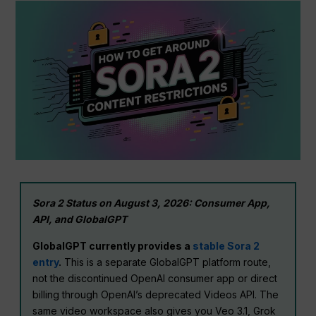
Sora 2 Status on August 3, 2026: Consumer App,
API, and GlobalGPT
GlobalGPT currently provides a
stable Sora 2
entry
.
This is a separate GlobalGPT platform route,
not the discontinued OpenAI consumer app or direct
billing through OpenAI’s deprecated Videos API. The
same video workspace also gives you Veo 3.1, Grok