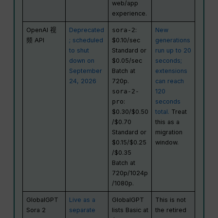
web/app
experience.
OpenAI 视
Deprecated
sora-2
:
New
频 API
; scheduled
$0.10/sec
generations
to shut
Standard or
run up to 20
down on
$0.05/sec
seconds;
September
Batch at
extensions
24, 2026
720p.
can reach
sora-2-
120
pro
:
seconds
$0.30/$0.50
total.
Treat
/$0.70
this as a
Standard or
migration
$0.15/$0.25
window.
/$0.35
Batch at
720p/1024p
/1080p.
GlobalGPT
Live as a
GlobalGPT
This is not
Sora 2
separate
lists Basic at
the retired