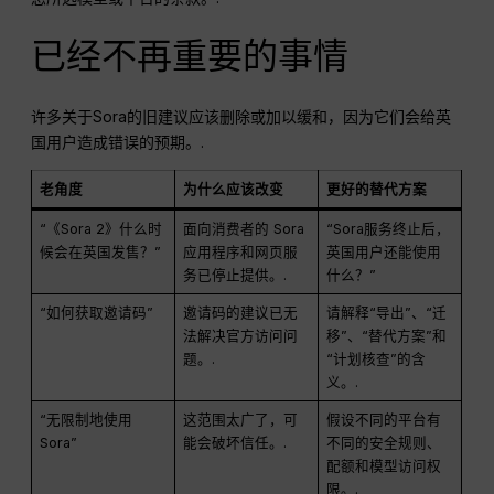
已经不再重要的事情
许多关于Sora的旧建议应该删除或加以缓和，因为它们会给英
国用户造成错误的预期。.
老角度
为什么应该改变
更好的替代方案
“《Sora 2》什么时
面向消费者的 Sora
“Sora服务终止后，
候会在英国发售？”
应用程序和网页服
英国用户还能使用
务已停止提供。.
什么？”
“如何获取邀请码”
邀请码的建议已无
请解释“导出”、“迁
法解决官方访问问
移”、“替代方案”和
题。.
“计划核查”的含
义。.
“无限制地使用
这范围太广了，可
假设不同的平台有
Sora”
能会破坏信任。.
不同的安全规则、
配额和模型访问权
限。.