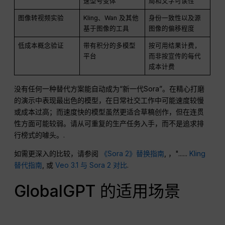
速型号变体
局和文字可读性
图像转视频实验
Kling、Wan 及其他
身份一致性以及源
基于图像的工具
图像的偏移程度
低成本概念验证
带有积分的多模型
按可用结果计费，
平台
而非按宣传的每代
成本计费
没有任何一种替代方案能自动成为“新一代Sora”。在精心打磨
的演示中表现最出色的模型，在日常社交工作中可能速度较慢
或成本过高；而速度快的模型虽然更适合草稿创作，但在连贯
性方面可能较弱。请从可重复的生产任务入手，而不是追求排
行榜式的噱头。.
如需更深入的比较，请参阅
《Sora 2》替换指南
, ，"......
Kling
替代指南
, 或
Veo 3.1 与 Sora 2 对比
.
GlobalGPT 的适用场景