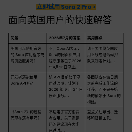
立即试用 Sora 2 Pro >
面向英国用户的快速解答
问题
2026年7月的答案
实用要点
英国可以使用官方
不。OpenAI表示，
请不要围绕英国应
的 Sora 应用程序或
Sora的网页和应用
用上线或邀请码排
网页版服务吗？
程序服务已于2026
队来制定计划。.
年4月26日停止。.
开发者还能使用
该 API 目前处于停
各团队应在该日期
Sora API 吗？
用过渡期，计划于
之前完成工作流的
2026 年 9 月 24 日
迁移，而不是开始
停止服务。.
新的依赖于 Sora 的
构建。.
《Sora 2》的邀请
不适用于官方消费
重点关注导出、迁
码现在还有用吗？
者应用。关于邀请
移和替换工具。.
码的建议现在大多
已过时。.