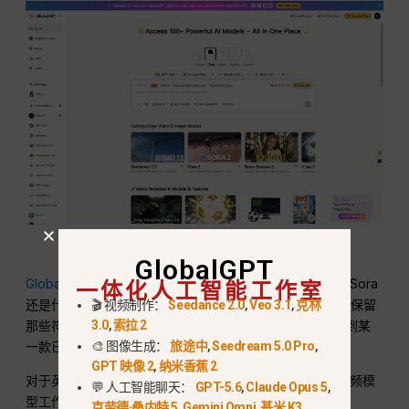
在 GlobalGPT 上试用 100 多种顶级模型
GlobalGPT
一体化人工智能工作室
GlobalGPT 很有用
之所以这样，是因为决策不再是“等待 Sora
还是什么都不做”。更优的工作流程是对比多个视频模型，保留
🎬 视频制作：
Seedance 2.0
,
Veo 3.1
,
克林
3.0
,
索拉 2
那些符合你输出风格的模型，并避免将内容制作流程绑定到某
🎨 图像生成：
旅途中
,
Seedream 5.0 Pro
,
一款已停产的产品上。.
GPT 映像 2
,
纳米香蕉 2
对于英国创作者而言，GlobalGPT 可以作为一个实用的视频模
💬 人工智能聊天：
GPT-5.6
,
Claude Opus 5
,
型工作区：您可以在一个账户内对比 Veo、Kling、Wan、
克劳德·桑内特 5
,
Gemini Omni
,
基米 K3