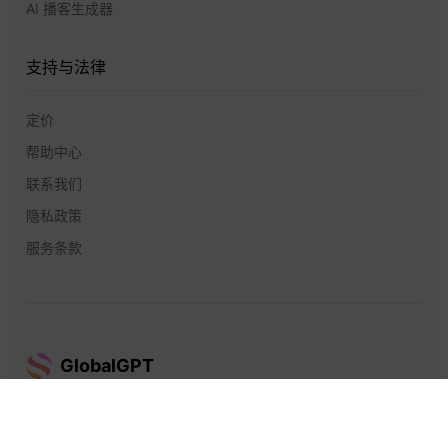
AI 播客生成器
支持与法律
定价
帮助中心
联系我们
隐私政策
服务条款
GlobalGPT
GlobalGPT © 2026 Future Share LLC。保留所有权利。.