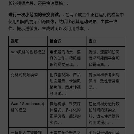
长的视频片段，还是快速草稿。.
进行一次小范围的替换测试。.
在两个或三个正在运行的模型中
使用相同的提示和源图像，然后比较其运动效果、主体一致
性、提示遵循度、生成时间以及可用成本。.
选项
最合适
当心
Veo风格的视频模型
电影般的场景、逼
质量、速度和访问
真的动作、精雕细
情况可能因平台和
琢的视觉呈现。.
套餐而异。.
克林式视频模型
创作者视频、产品
提示图和参考图对
动态展示、卡通风
保持一致性非常重
格片段、图片转视
要。.
频测试。.
Wan / Seedance风
快速构思、社交媒
在花费积分进行较
格的模型
体格式、多样化的
长时间的渲染之
视觉风格、简短的
前，请先使用简短
实验。.
的测试提示。.
一体化人工智能视
无需在多个账户之
平台型号列表和套