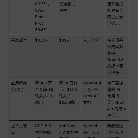
82.7%；
基准测试
流方面拥
SWE-
表中
有更充分
Bench
的已发表
Pro：
证据。.
58.6%
基准成本
$3,357
$395
人工分析
在这项基
准成本对
比中，
Grok 4.3
的成本要
低得多。.
应用程序
每 100 万
每100万代
OpenAI 定
对于高流
接口定价
个令牌 $5
币：$1.25
价及 xAI
量的 API
输入/$30
输入 /
Grok 4.3
使用场
输出
$2.50输出
文档
景，Grok
4.3 的成本
更低。.
上下文窗
GPT-5.5
xAI Grok
OpenAI
两者都适
口
材料中的
4.3 文档中
GPT-5.5
用于处理