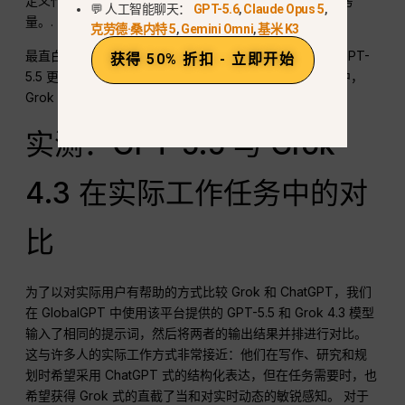
定义代理循环的开发者而言，这些特性可能会改变其决策考
💬 人工智能聊天：
GPT-5.6
,
Claude Opus 5
,
量。.
克劳德·桑内特 5
,
Gemini Omni
,
基米 K3
最直白的说法是：作为 ChatGPT 内的默认生产力模型，GPT-
获得 50% 折扣 - 立即开始
5.5 更容易被推荐。而在实时信号处理和 API 优先的系统中，
Grok 4.3 则更难被忽视。.
实测：GPT-5.5 与 Grok
4.3 在实际工作任务中的对
比
为了以对实际用户有帮助的方式比较 Grok 和 ChatGPT，我们
在 GlobalGPT 中使用该平台提供的 GPT-5.5 和 Grok 4.3 模型
输入了相同的提示词，然后将两者的输出结果并排进行对比。
这与许多人的实际工作方式非常接近：他们在写作、研究和规
划时希望采用 ChatGPT 式的结构化表达，但在任务需要时，也
希望获得 Grok 式的直截了当和对实时动态的敏锐感知。 对于