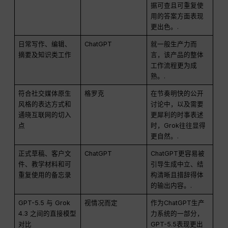
据可查且可重复使
用的答案方面表现
更出色。.
日常写作、编辑、
ChatGPT
就一般生产力而
摘要及知识类工作
言，该产品的整体
工作流程更为成
熟。.
符合社交媒体原生
格罗克
在节奏明快的公开
风格的表达方式和
讨论中，以及需要
通晓互联网的切入
更犀利的时事表述
点
时，Grok往往显得
更自然。.
正式草稿、客户文
ChatGPT
ChatGPT更容易被
件、教学材料和可
引导生成中立、结
重复使用的备忘录
构清晰且措辞得体
的输出内容。.
GPT-5.5 与 Grok
视情况而定
作为ChatGPT生产
4.3 之间的直接模型
力系统的一部分，
对比
GPT-5.5表现更出