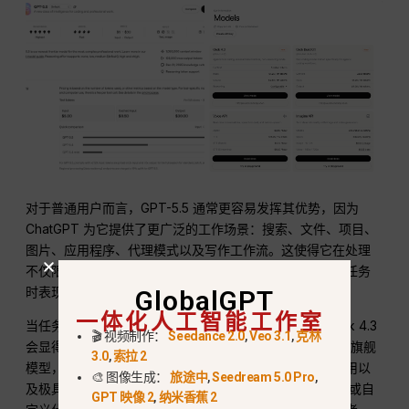
对于普通用户而言，GPT-5.5 通常更容易发挥其优势，因为
ChatGPT 为它提供了更广泛的工作场景：搜索、文件、项目、
图片、应用程序、代理模式以及写作工作流。这使得它在处理
不仅限于回答提示，而是将杂乱的输入转化为最终成果的任务
时表现得更为出色。.
GlobalGPT
一体化人工智能工作室
当任务依赖于实时公开信号或直接的API经济模型时，Grok 4.3
🎬 视频制作：
Seedance 2.0
,
Veo 3.1
,
克林
会显得更有吸引力。xAI的官方资料将Grok 4.3定位为一款旗舰
3.0
,
索拉 2
模型，其特点包括大上下文窗口、具有代理能力的工具调用以
🎨 图像生成：
旅途中
,
Seedream 5.0 Pro
,
及极具竞争力的令牌定价。 对于关注长上下文、高调用量或自
GPT 映像 2
,
纳米香蕉 2