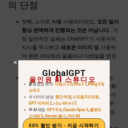
의 단점
첫째, 스마트 AI를 사용하더라도,
모든 일이
항상 완벽하게 진행되는 것은 아닙니다.
. 가
장 일반적인 실패는 ChatGPT가 사용자의
지시를 무시하고
새로운 이미지
를 사용하
여 원본 피사체의 얼굴이나 디테일을 변경
할 수 있습니다.
GlobalGPT
올인원 AI 스튜디오
또 다른 빈번한 문제는
조명 불일치
. AI는
🎬 동영상 제작:
시댄스 2.0
,
Veo 3.1
,
Kling 3.0
,
원본 사진에 비해 너무 인공적이거나 만화
소라 2
같거나 조명이 어두워 보이는 배경을 추가
🎨 이미지 생성:
중간 여정
,
시드림 5.0 프로
,
할 수 있습니다. 이러한 제한 사항이 자주
GPT 이미지 2
,
나노 바나나 2
💬 AI 채팅:
GPT-5.6
,
Claude Opus 5
,
클로드
발생하는 경우 다음 도움말을 참조하세요.
소네트 5
,
Gemini 옴니
,
키미 K3
ChatGPT가 작동하지 않는 이유
또는
50% 할인 받기 - 지금 시작하기