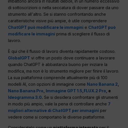
imbattono ancora in risultati deboli, in un numero eccessivo
di sottoscrizioni o nella seccatura di dover passare da uno
strumento all'altro. Se si stanno confrontando anche
caratteristiche visive più ampie, è utile comprendere
ChatGPT può modificare le immagini
e
ChatGPT può
modificare le immagini
prima di scegliere il flusso di
lavoro.
È qui che il flusso di lavoro diventa rapidamente costoso.
GlobalGPT
vi offre un posto dove continuare a lavorare
quando ChatGPT è abbastanza buono per iniziare la
modifica, ma non è lo strumento migliore per finire il lavoro.
La sua piattaforma comprende attualmente più di 100
modelli AI, con opzioni di immagine come
Nano Banana 2
,
Nano Banana Pro
,
Immagine GPT 1.5
,
FLUX.2 Pro
, e
Ideogramma 3.0
.
Se si desidera confrontare gli strumenti
in modo più ampio, vale la pena di controllare anche
7
migliori alternative di ChatGPT per immagini
per
vedere come si comportano le diverse piattaforme.
Consideratelo come un
piattaforma integrata
per il