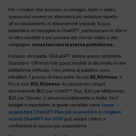
Per i creatori che lavorano su immagini, testo e video,
questa può essere un'alternativa più semplice rispetto
all'accatastamento di abbonamenti separati. Si può
estendere un'immagine in ChatGPT, perfezionare lo stile in
un altro modello e poi passare alle risorse video o alle
campagne.
senza lasciare la stessa piattaforma.
Parliamo del
costo.
GlobalGPT elimina questo problema
finanziario. Offrendo tutti questi modelli di alto livello in una
piattaforma unificata, i loro prezzi al pubblico sono
imbattibili: Il prezzo di base parte da soli
$5,80/mese
, e
Pro è solo
$10,80/mese
. Accatastando i singoli
abbonamenti ($20 per ChatGPT Plus, $30 per Midjourney,
$20 per Claude) si arriva incredibilmente in fretta. Se il
budget è importante, le guide correlate come
come
acquistare ChatGPT Plus più economico
e
i migliori
sconti ChatGPT nel 2025
può aiutare i lettori a
confrontare le opzioni più economiche.