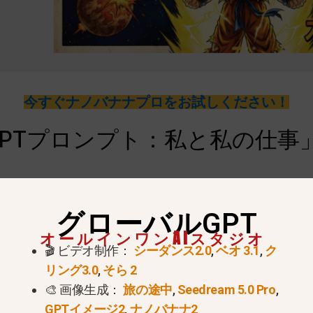
今すぐナノバナナプロをお試しください！
PTプロンプト：私と私の仕事」
グローバルGPT
風刺画がソーシャルメディアを席巻する。このトレンドは
オールインワンAIスタジオ
スな作品に変えることができる。AIは、あなたの「記
🎬 ビデオ制作：
シーダンス2.0
,
ベオ 3.1
,
ク
の中にあるユーモアを見つけます。単に漫画を描くので
リング3.0
,
そら 2
ーを語るのだ。.
🎨 画像生成：
旅の途中
,
Seedream 5.0 Pro
,
GPTイメージ2
,
ナノバナナ2