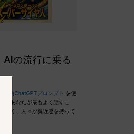
AIの流行に乗る
風刺画ChatGPTプロンプト
を使
憶」（あなたが最もよく話すこ
はなく、人々が親近感を持って