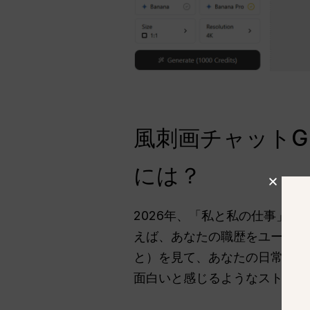
風刺画チャットG
には？
2026年、「私と私の仕事」
えば、あなたの職歴をユーモラ
と）を見て、あなたの日常生活
面白いと感じるようなストーリ