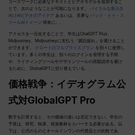
コースワークに必要なテキストとビデオモデルを追加するこ
とで、次のようなことが可能になります。
バイラルな新入生
向けAIビデオのアイデア
あるいは、見事な
バック・トゥ・ス
クールAIイメージ
簡単に。.
アクセスを一元化することで、学生はChatGPT Plus、
Midjourney、Midjourneyに支払う「購読疲れ」を避けること
ができます。
クロードのフルプライスプラン
を別々に使用し
ています。多くの学生は、別々のログインを管理する手間
や、ライティングツールやデザインツールの高額請求を避け
るために、GlobalGPTに切り替えている。.
価格戦争：イデオグラム公
式対GlobalGPT Pro
数字を計算すると、その価値の違いは否定できない。学生の
予算は、研究、執筆、視覚教材をカバーする必要がある。以
下は、公式のものとオールインワンの代替品との比較であ