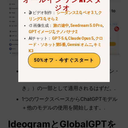
ジオ
🎬 ビデオ制作：
シーダンス2.0
,
ベオ 3.1
,
ク
リング3.0
,
そら 2
🎨 画像生成：
旅の途中
,
Seedream 5.0 Pro
,
GPTイメージ2
,
ナノバナナ2
AIチャット：
GPT-5.6
,
Claude Opus 5
,
クロ
ード・ソネット第5番
,
Gemini オムニ
,
キミ
K3
50%オフ - 今すぐスタート
このプロモーションは、現行のシーズン・
オファー・メッセージ（「最大50%引
き」）の一部として適用されるはずだ。.
1つのワークスペースからChatGPTモデル
＋他のモデルの使用を開始します。.
IdeogramとGlobalGPTを