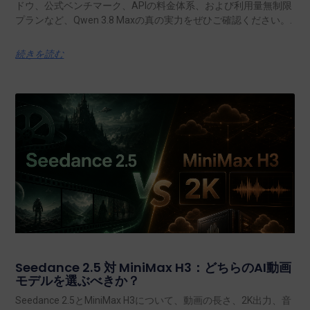
ドウ、公式ベンチマーク、APIの料金体系、および利用量無制限
プランなど、Qwen 3.8 Maxの真の実力をぜひご確認ください。.
続きを読む
Seedance 2.5 対 MiniMax H3：どちらのAI動画
モデルを選ぶべきか？
Seedance 2.5とMiniMax H3について、動画の長さ、2K出力、音