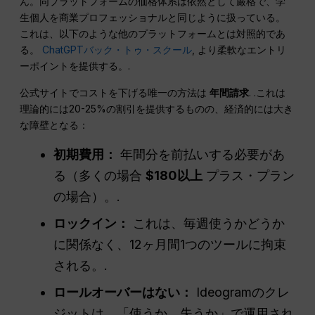
ん。同プラットフォームの価格体系は依然として厳格で、学
生個人を商業プロフェッショナルと同じように扱っている。
これは、以下のような他のプラットフォームとは対照的であ
る。
ChatGPTバック・トゥ・スクール
, より柔軟なエントリ
ーポイントを提供する。.
公式サイトでコストを下げる唯一の方法は
年間請求
. .これは
理論的には20-25%の割引を提供するものの、経済的には大き
な障壁となる：
初期費用：
年間分を前払いする必要があ
る（多くの場合
$180以上
プラス・プラン
の場合）。.
ロックイン：
これは、毎週使うかどうか
に関係なく、12ヶ月間1つのツールに拘束
される。.
ロールオーバーはない：
Ideogramのクレ
ジットは、「使うか、失うか」で運用され