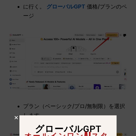
に行く。
グローバルGPT
価格/プランのペ
ージ
プラン（ベーシック/プロ/無制限）を選択
します。.
グローバルGPT
オールインワンAIスタ