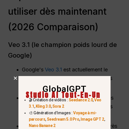
utiliser dès maintenant
(2026 Comparaison)
Veo 3.1 (le champion poids lourd de
Google)
Google's
Veo 3.1
est actuellement le
meilleur choix pour réaliser des vidéos
GlobalGPT
qui ressemblent à de véritables films.
Studio AI Tout-En-Un
Il est spécial parce qu'il peut créer des
🎬 Création de vidéos :
Seedance 2.0
,
Veo
sons et de la musique en même temps
3.1
,
Kling 3.0
,
Sora 2
🎨 Génération d'images :
Voyage à mi-
qu'il réalise la vidéo.
parcours
,
Seedream 5.0 Pro
,
Image GPT 2
,
Il suit également vos instructions de très
Nano Banane 2