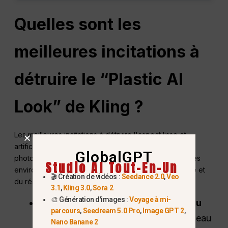
Quelles sont les
meilleures incitations à
détruire le “Plastic AI
Look” de Kling ?
Les meilleures incitations à détruire l'aspect lisse et
artificiel de l'IA utilisent des termes spécifiques de la
GlobalGPT
photographie analogique et des effets atmosphériques
Studio AI Tout-En-Un
environnementaux pour ajouter du grain, de la texture et
🎬 Création de vidéos :
Seedance 2.0
,
Veo
du réalisme à votre vidéo.
3.1
,
Kling 3.0
,
Sora 2
🎨 Génération d'images :
Voyage à mi-
Injection du grain et de la texture du
parcours
,
Seedream 5.0 Pro
,
Image GPT 2
,
film :
L'IA veut naturellement que la peau
Nano Banane 2