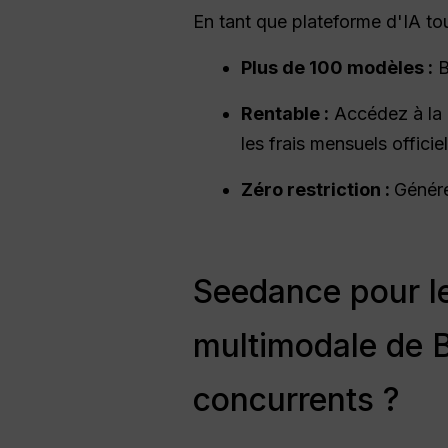
En tant que plateforme d'IA tou
Plus de 100 modèles :
B
Rentable :
Accédez à la 
les frais mensuels offici
Zéro restriction :
Génére
Seedance pour le
multimodale de B
concurrents ?