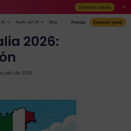
Comparar planes
 IA
Audio con IA
Blog
Precios
Empezar gratis
lia 2026:
ión
e julio de 2026