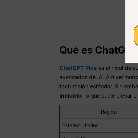
Qué es
ChatGPT
ChatGPT Plus
es el nivel de 
avanzados de IA. A nivel mundia
facturación estándar. Sin embar
incluido
, lo que suele elevar 
Región
Estados Unidos