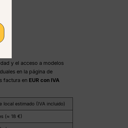
vidad y el acceso a modelos
iduales en la página de
es factura en
EUR
con IVA
 local estimado (IVA incluido)
s (≈ 18 €)