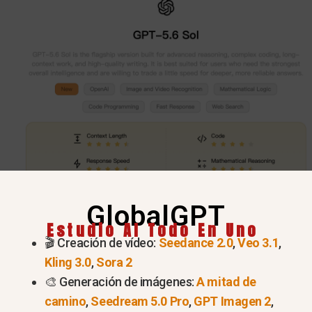
GlobalGPT
Estudio AI Todo En Uno
🎬 Creación de vídeo:
Seedance 2.0
,
Veo 3.1
,
Kling 3.0
,
Sora 2
🎨 Generación de imágenes:
A mitad de
camino
,
Seedream 5.0 Pro
,
GPT Imagen 2
,