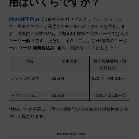
用はいくらですか？
ChatGPT Plus
OpenAIの有料サブスクリプションプラン
で、生産性の向上と高度なAIモデルへのアクセスを強化しま
す。世界的に公式価格は
月額$20
標準の請求ページでは個人
ユーザー向けです。ただし、イタリアおよびEU域内のユーザ
ーは
ユーロ
消費税込み
, 通常、実際のコストはおよそ：
地域
基本価格
推定現地費用（消
費税込み）
アメリカ合衆国
$20/月
$20/月（約18ユー
ロ）
イタリア／EU
$20/月
月額22～25ユーロ
*地域ごとの差異は、現地の価格設定方針および通貨換算に基
づいて異なります。.