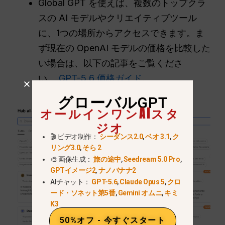
Global GPT を使えば、複数のトップクラ
スの AI モデルやクリエイティブツール
に、1つの場所からアクセスできます。ま
ず現在の OpenAI モデルの価格を比較した
い場合は、以下の記事をご覧くださ
い。
GPT-5.6 価格ガイド
.
グローバルGPT
オールインワンAIスタ
ジオ
🎬 ビデオ制作：
シーダンス2.0
,
ベオ 3.1
,
ク
リング3.0
,
そら 2
🎨 画像生成：
旅の途中
,
Seedream 5.0 Pro
,
GPTイメージ2
,
ナノバナナ2
AIチャット：
GPT-5.6
,
Claude Opus 5
,
クロ
ード・ソネット第5番
,
Gemini オムニ
,
キミ
K3
50%オフ - 今すぐスタート