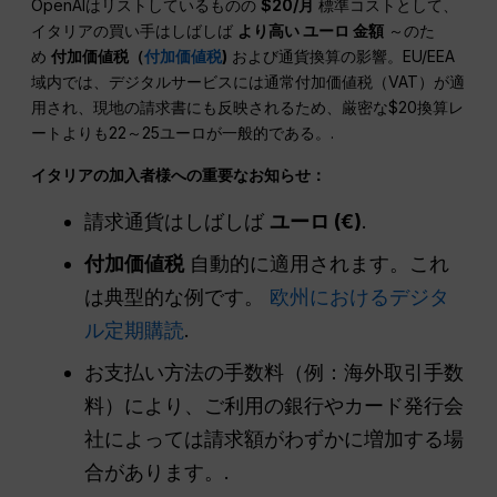
OpenAIはリストしているものの
$20/月
標準コストとして、
イタリアの買い手はしばしば
より高い
ユーロ
金額
～のた
め
付加価値税（
付加価値税
)
および通貨換算の影響。EU/EEA
域内では、デジタルサービスには通常付加価値税（VAT）が適
用され、現地の請求書にも反映されるため、厳密な$20換算レ
ートよりも22～25ユーロが一般的である。.
イタリアの加入者様への重要なお知らせ：
請求通貨はしばしば
ユーロ
(€)
.
付加価値税
自動的に適用されます。これ
は典型的な例です。
欧州におけるデジタ
ル定期購読
.
お支払い方法の手数料（例：海外取引手数
料）により、ご利用の銀行やカード発行会
社によっては請求額がわずかに増加する場
合があります。.