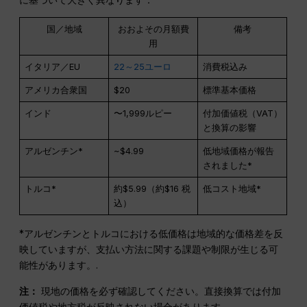
国／地域
おおよその月額費
備考
用
イタリア／EU
22～25ユーロ
消費税込み
アメリカ合衆国
$20
標準基本価格
インド
〜1,999ルピー
付加価値税（VAT）
と換算の影響
アルゼンチン*
~$4.99
低地域価格が報告
されました*
トルコ*
約$5.99（約$16 税
低コスト地域*
込）
*アルゼンチンとトルコにおける低価格は地域的な価格差を反
映していますが、支払い方法に関する課題や制限が生じる可
能性があります。.
注：
現地の価格を必ず確認してください。直接換算では付加
価値税や地方税が反映されない場合があります。.