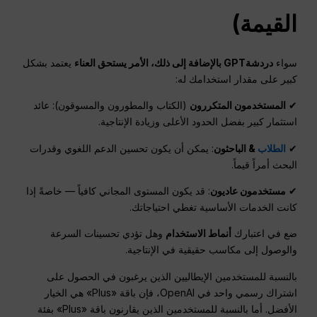
القيمة)
سواء
دردشةGPT
بالإضافة إلى ذلك، الأمر يستحق العناء
يعتمد بشكل
كبير على مقدار استخدامك له:
✔
المستخدمون المتكررون
(الكتاب والمطورون والمسوقون): عائد
استثمار كبير بفضل الحدود الأعلى وزيادة الإنتاجية.
✔
الطلاب
& الباحثون
: يمكن أن يكون تحسين الدعم اللغوي وقدرات
البحث أمراً قيماً.
✔
مستخدمون عاديون
: قد يكون المستوى المجاني كافياً — خاصةً إذا
كانت الخدمات الأساسية تغطي احتياجاتك.
ضع في اعتبارك
أنماط الاستخدام
وهل تؤدي تحسينات السرعة
والوصول إلى مكاسب حقيقية في الإنتاجية.
بالنسبة للمستخدمين الإيطاليين الذين يرغبون في الحصول على
اشتراك رسمي واحد في OpenAI، فإن باقة «Plus» هي الخيار
الأفضل. أما بالنسبة للمستخدمين الذين يقارنون باقة «Plus» بفئة