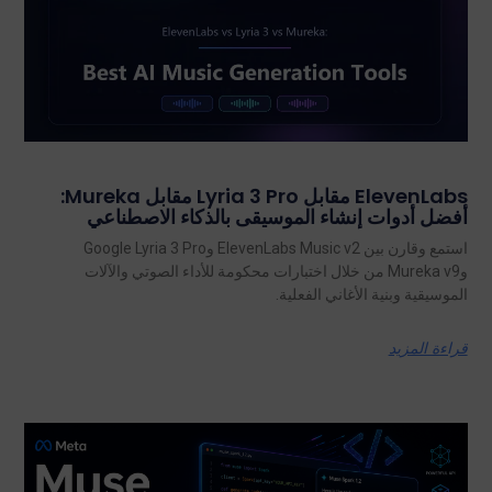
ElevenLabs مقابل Lyria 3 Pro مقابل Mureka:
أفضل أدوات إنشاء الموسيقى بالذكاء الاصطناعي
استمع وقارن بين ElevenLabs Music v2 وGoogle Lyria 3 Pro
وMureka v9 من خلال اختبارات محكومة للأداء الصوتي والآلات
الموسيقية وبنية الأغاني الفعلية.
قراءة المزيد