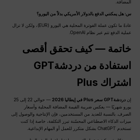
المضافة.
س: هل يمكنني الدفع بالدولار الأمريكي بدلاً من اليورو؟
عادةً ما تكون عملة الفوترة المحلية هي اليورو (EUR)، ولكن لا تزال
عملية الدفع تتم عبر نظام OpenAI.
خاتمة — كيف تحقق أقصى
استفادة من
دردشةGPT
اشتراك Plus
إن
دردشةGPT
سعر Plus في إيطاليا 2026
— حوالي 22 إلى 25
يورو شهريًا — يعكس ضريبة القيمة المضافة المحلية وأسعار
الصرف. بالنسبة للعديد من المستخدمين، فإن الإنتاجية والوصول إلى
ميزات الذكاء الاصطناعي المحسّنة تبرر التكلفة، خاصة إذا كنت
تستخدم ChatGPT بشكل متكرر للعمل أو المهام الإبداعية.