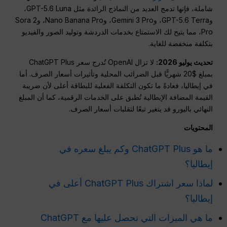
شاملة، فإنها تدمج العديد من النماذج الرائدة مثل GPT-5.6 Luna،
وGPT-5.6 Terra، وGemini 3 Pro، وNano Banana Pro، وSora 2
Pro، مما يتيح لك الاستمتاع بخدمات الدردشة وتوليد الصور والفيديو
بتكلفة منخفضة للغاية.
تحديث يوليو 2026:
لا تزال OpenAI تُدرج سعر ChatGPT Plus
بمبلغ $20 شهريًّا قبل الضرائب المحلية وتأثيرات أسعار الصرف. أما
في إيطاليا، فعادةً ما تكون التكلفة الفعلية للبطاقة أعلى لأن ضريبة
القيمة المضافة الإيطالية تُطبق على الخدمات الرقمية، كما أن المبلغ
النهائي باليورو قد يتغير تبعًا لتقلبات أسعار الصرف.
المحتويات
ما هو ChatGPT Plus وكم يبلغ سعره في
إيطاليا؟
لماذا سعر اشتراك ChatGPT Plus أعلى في
إيطاليا؟
ما هي الميزات التي تحصل عليها مع ChatGPT