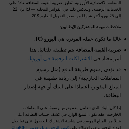
المنطقة الاقتصادية الأوروبية، تُطبق ضريبة القيمة المضافة عادةً على
الخدمات الرقمية، وينعكس ذلك في الفواتير المحلية — لذا فإن 22
إلى 25 يورو أكثر شيوعًا من سعر التحويل الصارم $20.
ملاحظات مهمة للمشتركين الإيطاليين:
غالبًا ما تكون عملة الفوترة هي
اليورو
(€)
.
ضريبة القيمة المضافة
يتم تطبيقه تلقائيًا. هذا
أمر معتاد في
الاشتراكات الرقمية في أوروبا
.
قد تؤدي رسوم طريقة الدفع (مثل رسوم
المعاملات الخارجية) إلى زيادة طفيفة في
المبلغ المفوتر، اعتمادًا على البنك أو جهة إصدار
البطاقة.
إذا كان البنك الذي تتعامل معه يفرض رسومًا على المعاملات
الخارجية، فقد يكون المبلغ الوارد في كشف حساب البطاقة أعلى
قليلاً من المبلغ الموضح في شاشة الاشتراك. للحصول على تفاصيل
إعداد الدفع، يرجى الاطلاع على
كيفية الدفع مقابل خدمة ChatGPT