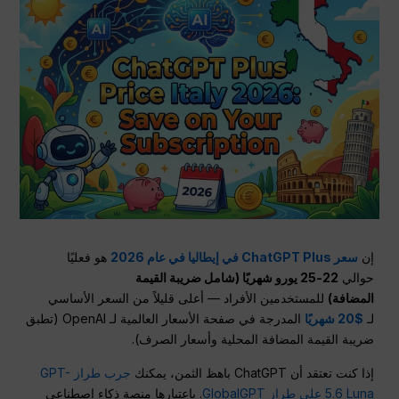
إن
سعر ChatGPT Plus في إيطاليا في عام 2026
هو فعليًا
حوالي
22-25 يورو شهريًا (شامل ضريبة القيمة
المضافة)
للمستخدمين الأفراد — أعلى قليلاً من السعر الأساسي
لـ
$20 شهريًا
المدرجة في صفحة الأسعار العالمية لـ OpenAI (تطبق
ضريبة القيمة المضافة المحلية وأسعار الصرف).
إذا كنت تعتقد أن ChatGPT باهظ الثمن، يمكنك
جرب طراز GPT-
5.6 Luna على طراز GlobalGPT
. باعتبارها منصة ذكاء اصطناعي