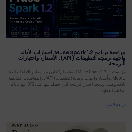
مراجعة برنامج Muse Spark 1.2: اختبارات الأداء،
واجهة برمجة التطبيقات (API)، الأسعار، واختبارات
البرمجة
هل يستحق Muse Spark 1.2 الاستخدام؟ قارن بين معايير الأداء الخاصة
بـ Meta، وأسعار واجهات برمجة التطبيقات (API)، والمفاضلات المتعلقة
بالخصوصية، ونتيجة اختبار البرمجة التي حصلنا فيها على 3/3، مع بيانات
التكلفة الفعلية.
قراءة المزيد