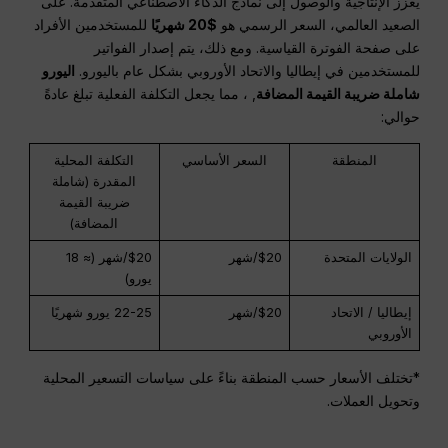
يعزز الإنتاجية والوصول إلى نماذج الذكاء الاصطناعي المتقدمة. على
الصعيد العالمي، السعر الرسمي هو
$20 شهريًا
للمستخدمين الأفراد
على صفحة الفوترة القياسية. ومع ذلك، يتم إصدار الفواتير
للمستخدمين في إيطاليا والاتحاد الأوروبي بشكل عام باليورو.
اليورو
شاملة ضريبة القيمة المضافة
, ، مما يجعل التكلفة الفعلية تبلغ عادةً
حوالي:
المنطقة
السعر الأساسي
التكلفة المحلية
المقدرة (شاملة
ضريبة القيمة
المضافة)
الولايات المتحدة
$20/شهر
$20/شهر (≈ 18
يورو)
إيطاليا / الاتحاد
$20/شهر
22-25 يورو شهريًا
الأوروبي
*تختلف الأسعار حسب المنطقة بناءً على سياسات التسعير المحلية
وتحويل العملات.