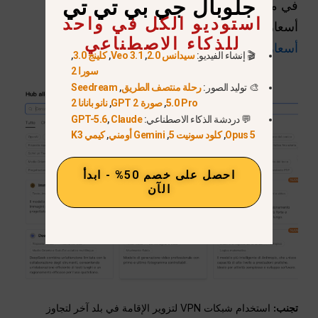
جلوبال جي بي تي تي
في مكان واحد. إذا كنت ترغب أولاً في مقارنة
استوديو الكل في واحد
أسعار نموذج OpenAI الحالية، فاقرأ
دليل
للذكاء الاصطناعي
أسعار GPT-5.6
.
🎬 إنشاء الفيديو:
سيدانس 2.0
,
Veo 3.1
,
كلينج 3.0
,
سورا 2
🎨 توليد الصور:
رحلة منتصف الطريق
,
Seedream
5.0 Pro
,
صورة GPT 2
,
نانو بانانا 2
💬 دردشة الذكاء الاصطناعي:
Claude
,
GPT-5.6
Opus 5
,
كلود سونيت 5
,
Gemini أومني
,
كيمي K3
احصل على خصم 50% - ابدأ
الآن
تجنب:
استخدام شبكات VPN لتزوير الإقامة في بلد آخر لتجاوز