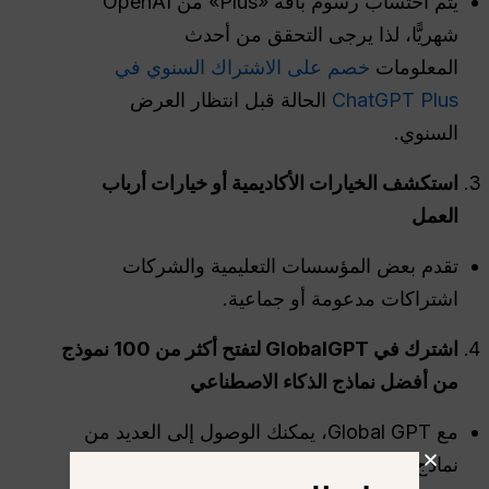
يتم احتساب رسوم باقة «Plus» من OpenAI
شهريًّا، لذا يرجى التحقق من أحدث
المعلومات
خصم على الاشتراك السنوي في
ChatGPT Plus
الحالة قبل انتظار العرض
السنوي.
استكشف الخيارات الأكاديمية أو خيارات أرباب
العمل
تقدم بعض المؤسسات التعليمية والشركات
اشتراكات مدعومة أو جماعية.
اشترك في GlobalGPT لتفتح أكثر من 100 نموذج
من أفضل نماذج الذكاء الاصطناعي
مع Global GPT، يمكنك الوصول إلى العديد من
نماذج الذكاء الاصطناعي وأدوات الإبداع الرائدة