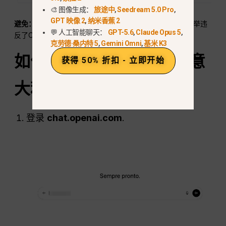
🎨 图像生成：
旅途中
,
Seedream 5.0 Pro
,
GPT 映像 2
,
纳米香蕉 2
避免：
使用VPN伪造在其他国家的居住地以规避定价。此举违
💬 人工智能聊天：
GPT-5.6
,
Claude Opus 5
,
反了OpenAI的服务条款，可能会导致账户被暂停。.
克劳德·桑内特 5
,
Gemini Omni
,
基米 K3
如何订阅
ChatGPT
来自意
获得 50% 折扣 - 立即开始
大利的Plus（分步指南）
登录
chat.openai.com
.