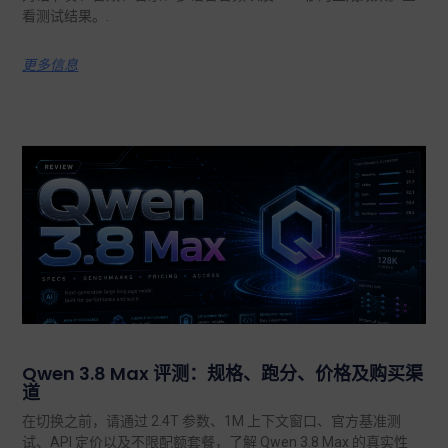
看测试结果。.
更多信息
Qwen 3.8 Max 评测：规格、跑分、价格及购买渠
道
在切换之前，请通过 2.4T 参数、1M 上下文窗口、官方基准测
试、API 定价以及不限配额套餐，了解 Qwen 3.8 Max 的真实性