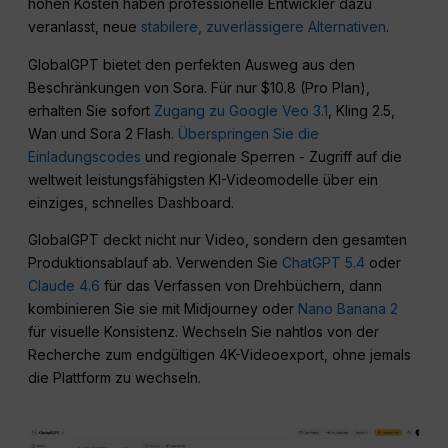
hohen Kosten haben professionelle Entwickler dazu
veranlasst, neue
stabilere, zuverlässigere Alternativen
.
GlobalGPT bietet den perfekten Ausweg aus den
Beschränkungen von Sora. Für nur $10.8 (Pro Plan),
erhalten Sie sofort
Zugang zu Google Veo 3.1
, Kling 2.5,
Wan und Sora 2 Flash.
Überspringen Sie die
Einladungscodes
und regionale Sperren - Zugriff auf die
weltweit leistungsfähigsten KI-Videomodelle über ein
einziges, schnelles Dashboard.
GlobalGPT deckt nicht nur Video, sondern den gesamten
Produktionsablauf ab. Verwenden Sie
ChatGPT 5.4
oder
Claude 4.6
für das Verfassen von Drehbüchern, dann
kombinieren Sie sie mit Midjourney oder
Nano Banana 2
für visuelle Konsistenz. Wechseln Sie nahtlos von der
Recherche zum endgültigen 4K-Videoexport, ohne jemals
die Plattform zu wechseln.