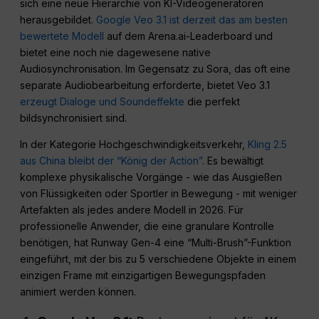
sich eine neue Hierarchie von KI-Videogeneratoren
herausgebildet.
Google Veo 3.1 ist derzeit das am besten
bewertete Modell
auf dem Arena.ai-Leaderboard und
bietet eine noch nie dagewesene native
Audiosynchronisation. Im Gegensatz zu Sora, das oft eine
separate Audiobearbeitung erforderte, bietet Veo 3.1
erzeugt Dialoge und Soundeffekte
die perfekt
bildsynchronisiert sind.
In der Kategorie Hochgeschwindigkeitsverkehr,
Kling 2.5
aus China bleibt der “König der Action”
. Es bewältigt
komplexe physikalische Vorgänge - wie das Ausgießen
von Flüssigkeiten oder Sportler in Bewegung - mit weniger
Artefakten als jedes andere Modell in 2026. Für
professionelle Anwender, die eine granulare Kontrolle
benötigen, hat Runway Gen-4 eine “Multi-Brush”-Funktion
eingeführt, mit der bis zu 5 verschiedene Objekte in einem
einzigen Frame mit einzigartigen Bewegungspfaden
animiert werden können.