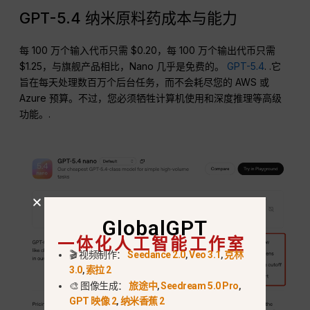
GPT-5.4 纳米原料药成本与能力
每 100 万个输入代币只需 $0.20，每 100 万个输出代币只需
$1.25，与旗舰产品相比，Nano 几乎是免费的。
GPT-5.4
. .它
旨在每天处理数百万个后台任务，而不会耗尽您的 AWS 或
Azure 预算。不过，您必须牺牲计算机使用和深度推理等高级
功能。.
GlobalGPT
一体化人工智能工作室
🎬 视频制作：
Seedance 2.0
,
Veo 3.1
,
克林
3.0
,
索拉 2
🎨 图像生成：
旅途中
,
Seedream 5.0 Pro
,
GPT 映像 2
,
纳米香蕉 2