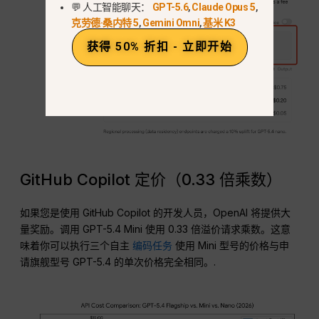
💬 人工智能聊天：
GPT-5.6
,
Claude Opus 5
,
克劳德·桑内特 5
,
Gemini Omni
,
基米 K3
获得 50% 折扣 - 立即开始
GitHub Copilot 定价（0.33 倍乘数）
如果您是使用 GitHub Copilot 的开发人员，OpenAI 将提供大
量奖励。调用 GPT-5.4 Mini 使用 0.33 倍溢价请求乘数。这意
味着你可以执行三个自主
编码任务
使用 Mini 型号的价格与申
请旗舰型号 GPT-5.4 的单次价格完全相同。.