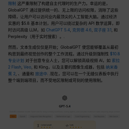
限制
这严重限制了构建自主代理时的生产力。幸运的是，
GlobalGPT 通过提供统一的、无上限的访问权限，消除了这些
障碍，让用户可以访问业内最顶尖的人工智能大脑。通过经济
实惠的 $5.8 基本计划，用户可以绕过复杂的 API 数学运算，即
时访问高级 LLM，如
ChatGPT 5.4
,
克劳德 4.6
,
双子座 3.1
, 和
Perplexity（用于实时搜索）。.
然而，文本生成仅仅是开始；GlobalGPT 使您能够覆盖从最初
构思到最终视觉创作的整个工作流程。通过升级到强制性
$10.8
专业计划
对于创意专业人士，您可以解锁高级视频 AI，如
索拉
2 Flash
,
Veo
, 和 Kling，以及主要的图像生成器，包括
纳米香
蕉 2
, 、通量和
旅途中
. .现在，您可以在一个无缝仪表板中执行
整个端到端项目，而不受地区限制或苛刻的使用限制。