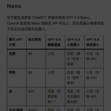
Nano
您不能在消费者 ChatGPT 界面中使用 GPT-5.4 Nano。
OpenAI 故意将 Nano 限制在 API 平台上，因为其最小推理深度
不适合对话式聊天机器人。.
聊天 GPT
每月费用
GPT-5.4
GPT-5.4
GPT-5.4
计划
旗舰通道
小型接入
纳米接入
免费
$0
否
是（通
否（仅
过 “思考 ”
限 API）
菜单）
转到
$8
否
是（通
否（仅
过 “思考 ”
限 API）
菜单）
加
$20
是（受
是（作
否（仅
费率限
为无限后
限 API）
制）*
备功能）
专业/商务
$200 /
是（几
是（作
否（仅