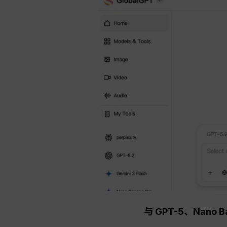
与 GPT-5、Na