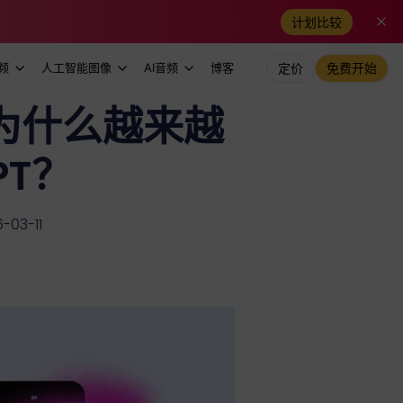
计划比较
频
人工智能图像
AI音频
博客
定价
免费开始
品：为什么越来越
PT？
03-11