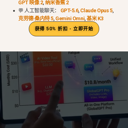
GPT 映像 2
,
纳米香蕉 2
💬 人工智能聊天：
GPT-5.6
,
Claude Opus 5
,
克劳德·桑内特 5
,
Gemini Omni
,
基米 K3
获得 50% 折扣 - 立即开始