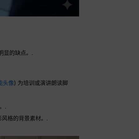
明显的缺点。.
能头像
) 为培训或演讲朗读脚
。.
影风格的背景素材。.