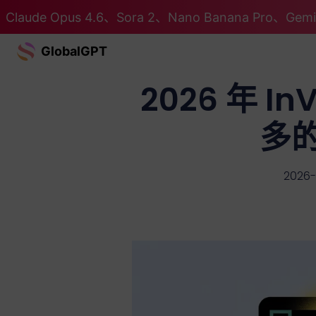
Claude Opus 4.6、Sora 2、Nano Banana Pro、G
GlobalGPT
2026 年 
多的
2026-