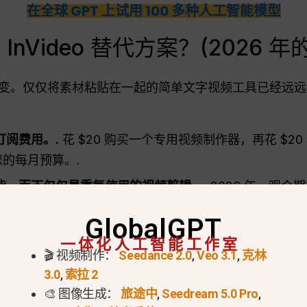
在全球 GPT 上试用 100 多种人工智能模型
nVideo 替代方案？(2026 
变。仅仅将素材粘贴在一起的简单文字视频工具已经远远
阅费用。.
花 $20 购买一个专用视频制作器，再花 $20
您的每月预算。.
能，而不仅仅是重复使用的视频剪辑。.
2026 年，观
无法与全新的人工智能视频模型相媲美。.
GlobalGPT
应用程序之间跳来跳去。.
在一个应用程序中编写脚本，
一体化人工智能工作室
辑视频，这需要花费太多时间，而且会破坏你的注意力。.
🎬 视频制作：
Seedance 2.0
,
Veo 3.1
,
克林
3.0
,
索拉 2
🎨 图像生成：
旅途中
,
Seedream 5.0 Pro
,