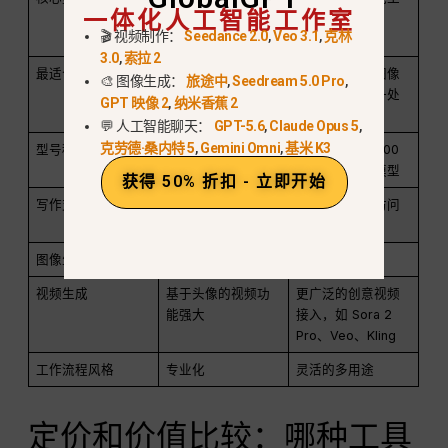
一体化人工智能工作室
说话的照片、视觉
作区
🎬 视频制作：
Seedance 2.0
,
Veo 3.1
,
克林
代理、API 工作流程
3.0
,
索拉 2
最适合
阿凡达视频、实时
需要将文字、图像
🎨 图像生成：
旅途中
,
Seedream 5.0 Pro
,
数字演示器、开发
和视频整合在一处
GPT 映像 2
,
纳米香蕉 2
人员嵌入
的用户
💬 人工智能聊天：
GPT-5.6
,
Claude Opus 5
,
克劳德·桑内特 5
,
Gemini Omni
,
基米 K3
型号种类
重点突出的产品套
一个平台上有 100
件
多个人工智能模型
获得 50% 折扣 - 立即开始
写作支持
与多种模式平台相
功能强大，可访问
比，功能有限
主要文本模型
图像生成
不是主要优势
集成图像生成
视频生成
基于头像的视频功
更广泛的创意视频
能强大
接入，如 Sora 2
Pro、Veo、Kling
工作流程风格
专业化
灵活的多用途
定价和价值比较：哪种工具