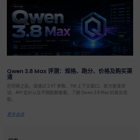
Qwen 3.8 Max 评测：规格、跑分、价格及购买渠
道
在切换之前，请通过 2.4T 参数、1M 上下文窗口、官方基准测
试、API 定价以及不限配额套餐，了解 Qwen 3.8 Max 的真实性
能。.
更多信息