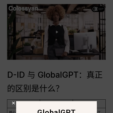
D-ID 与 GlobalGPT：真正
的区别是什么？
特点
D-ID
GlobalGPT
GlobalGPT
核心重点
人工智能头像、会
一体化人工智能工