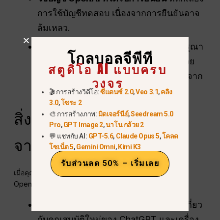
การใช้บัญชีทดสอบ เนื่องจากการยืนยันอาจ
ล้มเหลว.
มีส่วนร่วมอย่างสุภาพ:
เมื่อเข้ามาแล้ว กรุณา
โกลบอลจีพีที
ปฏิบัติตามกฎระเบียบและมีปฏิสัมพันธ์ด้วย
สตูดิโอ AI แบบครบ
ความเคารพเพื่อให้ได้รับประโยชน์สูงสุดจาก
วงจร
ชุมชน.
🎬 การสร้างวิดีโอ:
ซีแดนซ์ 2.0
,
Veo 3.1
,
คลิง
3.0
,
โซระ 2
สิ่งที่คุณสามารถทำได้หลัง
🎨 การสร้างภาพ:
มิดเจอร์นีย์
,
Seedream 5.0
Pro
,
GPT Image 2
,
นาโน กล้วย 2
💬 แชทกับ AI:
GPT-5.6
,
Claude Opus 5
,
โคลด
จากเข้าร่วม
โซเน็ต 5
,
Gemini Omni
,
Kimi K3
รับส่วนลด 50% – เริ่มเลย
เมื่อคุณมีสิทธิ์เข้าถึงอย่างเต็มที่แล้ว เซิร์ฟเวอร์ Discord ของ
OpenAI จะให้บริการ:
อัปเดตพิเศษ:
เป็นหนึ่งในคนแรกที่ทราบเกี่ยว
กับคุณสมบัติใหม่ของ ChatGPT และเครื่อง