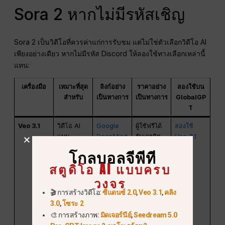
Sora 2 หากไม่มีรหัสเชิญ
Sora 2 เป็นวิดีโอที่ควรค่าแก่การรับชม แต่ไม่ใช่ตัวเลือกวิดีโอ AI
เพียงอย่างเดียว หากไม่มีรหัส Discord ให้ลองใช้ทางเลือกเหล่านี้
แทน:
เครื่องมือ
เหมาะที่สุด
ลิงก์อย่าง
ราคาอย่าง
ลองใช้บน
สำหรับ
เป็นทางการ
เป็นทางการ
GlobalGP
T
Veo 3.1
วิดีโอ AI
Google
ผู้ใช้ฟรีได้
ลองใช้
แบบ
DeepMind
รับเครดิต
Veo 3.1
ภาพยนตร์,
Veo
/
Google
โกลบอลจีพีที
การทดสอบ
Google
Flow 50
สตูดิโอ AI แบบครบ
คำสั่งเพื่อ
Flow
เครดิต/วัน
วงจร
สร้างวิดีโอ,
แผนบริการ
คลิป
Google AI
🎬 การสร้างวิดีโอ:
ซีแดนซ์ 2.0
,
Veo 3.1
,
คลิง
สร้างสรรค์
แบบชำระ
3.0
,
โซระ 2
เงิน
🎨 การสร้างภาพ:
มิดเจอร์นีย์
,
Seedream 5.0
ประกอบ