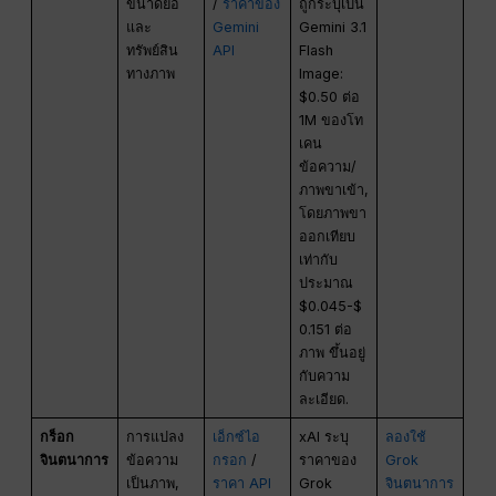
ขนาดย่อ
/
ราคาของ
ถูกระบุเป็น
และ
Gemini
Gemini 3.1
ทรัพย์สิน
API
Flash
ทางภาพ
Image:
$0.50 ต่อ
1M ของโท
เคน
ข้อความ/
ภาพขาเข้า,
โดยภาพขา
ออกเทียบ
เท่ากับ
ประมาณ
$0.045-$
0.151 ต่อ
ภาพ ขึ้นอยู่
กับความ
ละเอียด.
กร็อก
การแปลง
เอ็กซ์ไอ
xAI ระบุ
ลองใช้
จินตนาการ
ข้อความ
กรอก
/
ราคาของ
Grok
เป็นภาพ,
ราคา API
Grok
จินตนาการ