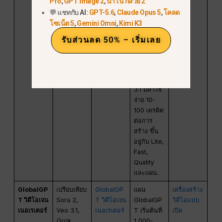
Pro
,
GPT Image 2
,
นาโน กล้วย 2
ด้วยเครดิต
💬 แชทกับ AI:
GPT-5.6
,
Claude Opus 5
,
โคลด
Flow 200,
โซเน็ต 5
,
Gemini Omni
,
Kimi K3
1,000,
10,000
รับส่วนลด 50% – เริ่มเลย
หรือ
25,000
เครดิตต่อ
เดือน Veo
3.1 มีค่าใช้
จ่าย 10-
100 เครดิต
ต่อการ
สร้าง ขึ้น
อยู่กับ Lite,
Fast,
Quality
และแผน.
GlobalGP
เปรียบเทียบ
GlobalGP
แผน
เครื่องสร้าง
T วิดีโอเจน
Sora 2,
T วิดีโอเจน
GlobalGP
วิดีโอแบบ
เนอเรเตอร์
Veo 3.1,
เนอเรเตอร์
T เริ่มต้นที่
เปิด
Grok
1,000-