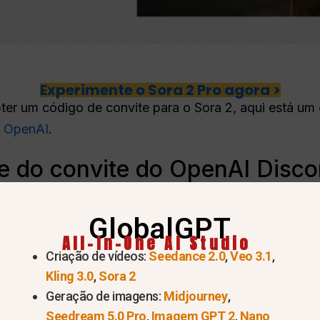
Experimente o Sora 2 Pro agora >
ter um código de convite para o Sora 2, aqui está um
a OpenAI
.
pe do convite do OpenAI Disco
nk de convite válido para o servidor Discord da OpenA
GlobalGPT
vés do seu site ou de recursos confiáveis. Assim que r
All-In-One AI Studio
Criação de vídeos:
Seedance 2.0
,
Veo 3.1
,
Kling 3.0
,
Sora 2
Geração de imagens:
Midjourney
,
Seedream 5.0 Pro
,
Imagem GPT 2
,
Nano