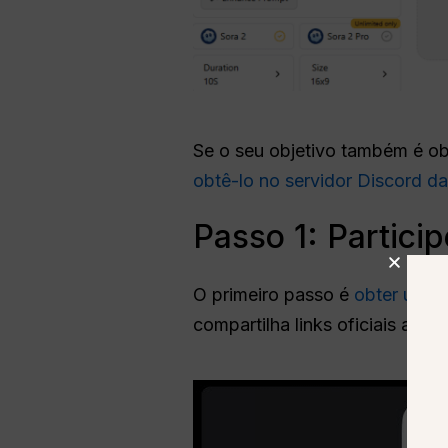
Se o seu objetivo também é ob
obtê-lo no servidor Discord d
Passo 1: Partici
O primeiro passo é
obter um li
compartilha links oficiais atra