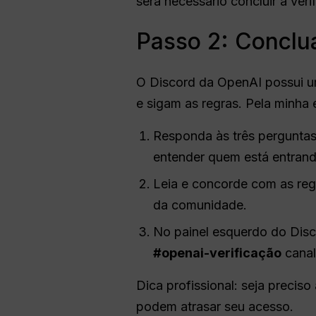
será necessário concluir a ver
Passo 2: Conclua
O Discord da OpenAI possui um
e sigam as regras. Pela minha 
Responda às três perguntas
entender quem está entrand
Leia e concorde com as regr
da comunidade.
No painel esquerdo do Disc
#openai-verificação
canal 
Dica profissional: seja precis
podem atrasar seu acesso.