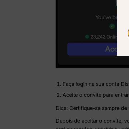
Faça login na sua conta Dis
Aceite o convite para entrar
Dica: Certifique-se sempre de u
Depois de aceitar o convite, v