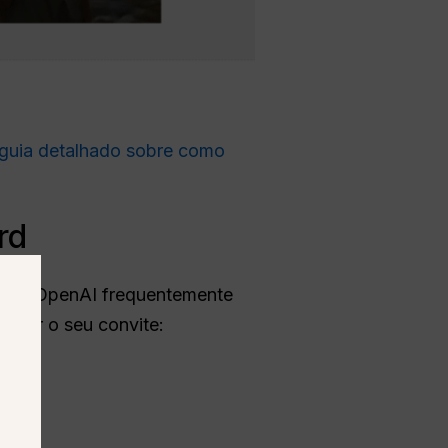
guia detalhado sobre como
rd
I
. A OpenAI frequentemente
eceber o seu convite: