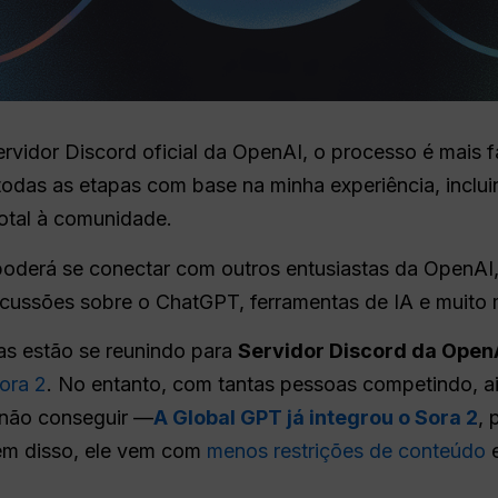
ervidor Discord oficial da OpenAI, o processo é mais f
todas as etapas com base na minha experiência, inclu
total à comunidade.
oderá se conectar com outros entusiastas da OpenAI,
iscussões sobre o ChatGPT, ferramentas de IA e muito 
s estão se reunindo para
Servidor Discord da Open
ora 2
. No entanto, com tantas pessoas competindo, ain
 não conseguir —
A Global GPT já integrou o Sora 2
, 
lém disso, ele vem com
menos restrições de conteúdo