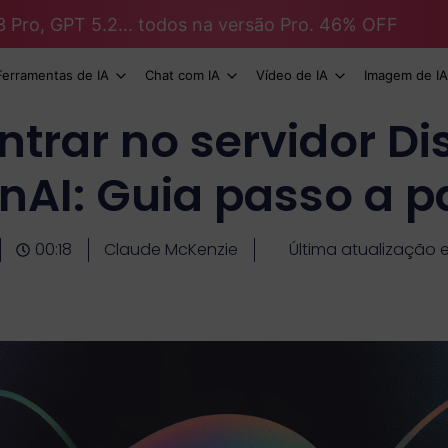
3 Pro, GPT 5.2... todos na versão Pro. 46% OFF
Ferramentas de IA
Chat com IA
Vídeo de IA
Imagem de IA
trar no servidor Di
nAI: Guia passo a p
00:18
Claude McKenzie
Última atualização 