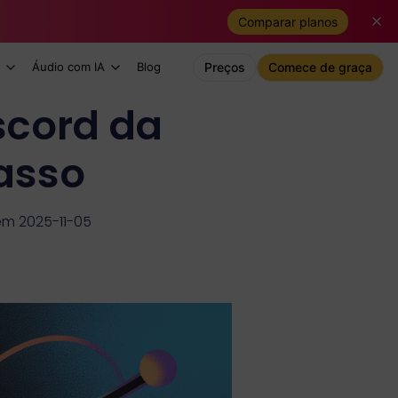
Comparar planos
Áudio com IA
Blog
Preços
Comece de graça
scord da
asso
em 2025-11-05