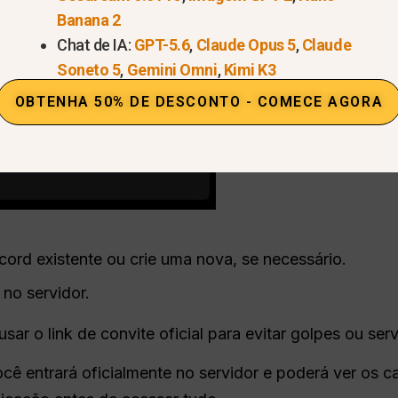
Banana 2
Chat de IA:
GPT-5.6
,
Claude Opus 5
,
Claude
Soneto 5
,
Gemini Omni
,
Kimi K3
OBTENHA 50% DE DESCONTO - COMECE AGORA
cord existente ou crie uma nova, se necessário.
 no servidor.
sar o link de convite oficial para evitar golpes ou serv
ocê entrará oficialmente no servidor e poderá ver os c