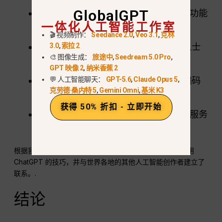
GlobalGPT
独家更新
第一时间了解 ChatGPT 的新功能
一体化人工智能工作室
和人工智能工具。.
🎬 视频制作：
Seedance 2.0
,
Veo 3.1
,
克林
3.0
,
索拉 2
社区支持：
从人工智能爱好者和专业人士
🎨 图像生成：
旅途中
,
Seedream 5.0 Pro
,
那里获得帮助。.
GPT 映像 2
,
纳米香蕉 2
💬 人工智能聊天：
GPT-5.6
,
Claude Opus 5
,
讨论渠道：
参与有关人工智能应用、编码
克劳德·桑内特 5
,
Gemini Omni
,
基米 K3
和创意项目的对话。.
获得 50% 折扣 - 立即开始
测试版访问机会：
有时，OpenAI 会与服务
器成员分享新工具的早期使用权。.
根据我自己的经验，加入这个服务器帮助我发现了有效使用
ChatGPT 的技巧，并与世界各地的其他人工智能创作者建立了
联系。.
结论