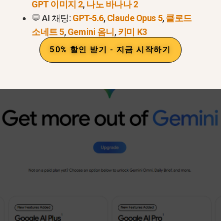
GPT 이미지 2
,
나노 바나나 2
ano Banana 2가 다음과 같이 나열되어 있습니다.
gemini-
💬 AI 채팅:
GPT-5.6
,
Claude Opus 5
,
클로드
o-이미지
, 그리고 Nano Banana 2 Lite는 다음과 같이
ge
소네트 5
,
Gemini 옴니
,
키미 K3
모든 모델을 대체하는 것으로 보지 말고, 서로 관련된 이미
50% 할인 받기 - 지금 시작하기