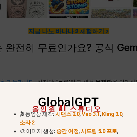
지금 나노 바나나 2 체험하기 >
 2는 완전히 무료인가요? 공식 Gem
 이용 가능합니다
, 하지만 “무료’라고 해서 무제한을 의미
로도 프롬프트 테스트, 이미지 편집, 참조 이미지 워크플로
GlobalGPT
용자를 위해 구글은 모든 사용자에게 일일 이미지 1장이라는
올인원 AI 스튜디오
구분하고 있습니다.
🎬 동영상 제작:
시댄스 2.0
,
Veo 3.1
,
Kling 3.0
,
소라 2
 Gemini 앱의 경우, Google에 따르면 Gemini 모델을 ‘
🎨 이미지 생성:
중간 여정
,
시드림 5.0 프로
,
edo with Pro’를 사용할 때는 Google AI 플랜을 통해 Na