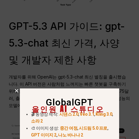
GPT-5.3 API 가이드: gpt-
5.3-chat 최신 가격, 사양
및 개발자 제한 사항
개발자를 위해 OpenAI는 gpt-5.3-chat 최신 별칭을 출시했습
니다. 이 API 버전은 사람처럼 느껴지는 빠른 챗봇을 구축하기
위해 설계되었습니다. 가격은 입력의 경우 백만 토큰당 $1.75달
러, 출력의 경우 백만 토큰당 $14.00달러입니다. 이 정도 성능의
GlobalGPT
모델에 비해 매우 경쟁력 있는 가격입니다.
올인원 AI 스튜디오
🎬 동영상 제작:
시댄스 2.0
,
Veo 3.1
,
Kling 3.0
,
소라 2
🎨 이미지 생성:
중간 여정
,
시드림 5.0 프로
,
GPT 이미지 2
,
나노 바나나 2