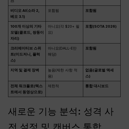
스
비디오 AI(소라 2,
포함됨
포함됨
베오 3.1)
100개 이상의 기타
아니요(각 $20+ 필
포함(SOTA 2026)
모델(클로드, 쌍둥이
요)
자리)
크리에이티브 스위
아니요(DALL-E만
포함됨
트(미드저니, 플럭
해당)
스)
지역 및 결제 장벽
높음(제한 사항 적
없음(글로벌 액세
용)
스)
전체 워크플로(텍스
제한적
통합 대시보드
트에서 동영상으로)
새로운 기능 분석: 성격 사
전 설정 및 캔버스 통합