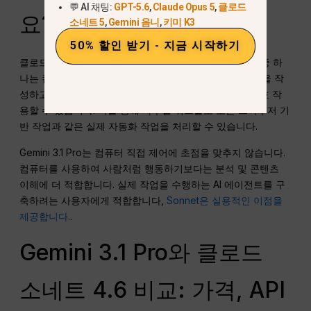
💬 AI 채팅:
GPT-5.6
,
Claude Opus 5
,
클로드
요?
소네트 5
,
Gemini 옴니
,
키미 K3
50% 할인 받기 - 지금 시작하기
클로드 소네트 4.6과 제미니를 명확하게 구분 짓는 기능 중 하
나는 컴퓨터 사용입니다. 소네트는 버튼을 클릭하고 양식을 작
성하고 웹사이트를 탐색하는 등 컴퓨터 인터페이스와 상호 작
용할 수 있습니다. 이를 통해 사무실 워크플로 또는 브라우저 기
반 작업과 같은 실제 자동화 작업을 처리할 수 있습니다.
Gemini 3.1 Pro는 컴퓨터 직접 제어에 초점을 맞추지 않습니다.
컴퓨터를 사용하여 사람처럼 행동하기보다는 분석 및 콘텐츠
이해에 더 적합합니다. 실제 작업을 수행하는 AI 에이전트를 구
축하려는 사용자에게 적합합니다,
Sonnet은 실용적인 이점을
제공합니다.
.
Gemini 3.1 Pro와 클로드
소네트 4.6 비교: 가격, API