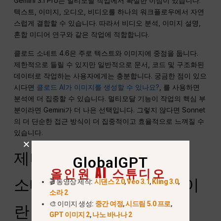
Gemini 3.1 Pro는 멀티모달 작업에서 확실한 이점이 있습니다.
텍스트, 이미지, 오디오, 비디오를 하나의 워크플로우에서 자연
스럽게 결합할 수 있습니다. 따라서 비디오 분석, 이미지 설명,
혼합 미디어 연구와 같은 작업에 적합합니다.
클로드 소네트 4.6은 주로 텍스트와 이미지에 중점을 둡니다.
제한적으로 들릴 수 있지만 일반적으로 문서, 코드 및 구조화된
데이터로 작업하는 사용자에게는 충분합니다. 궁금한 점이 있으
시다면
클로드 AI가 이미지를 생성할 수 있나요?
, 를 사용하면
분석에 더 집중할 수 있습니다. 멀티모달 기능이 작업의 핵심 부
분이라면 Gemini가 더 나은 선택입니다. 그렇지 않다면 Sonnet
의 더 단순한 접근 방식이 더 집중적이고 효율적으로 느껴질 수
있습니다.
제미니 3.1 프로와 클로드
GlobalGPT
올인원 AI 스튜디오
소네트 4.6: 컴퓨터 사용이
🎬 동영상 제작:
시댄스 2.0
,
Veo 3.1
,
Kling 3.0
,
소라 2
🎨 이미지 생성:
중간 여정
,
시드림 5.0 프로
,
란 무엇이며 왜 중요한가
GPT 이미지 2
,
나노 바나나 2