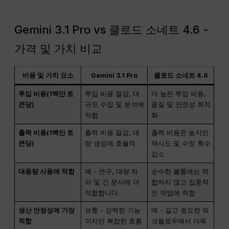
Gemini 3.1 Pro vs 클로드 소네트 4.6 -
가격 및 가치 비교
비용 및 가치 요소
Gemini 3.1 Pro
클로드 소네트 4.6
투입 비용(1백만 토
투입 비용 절감, 대
더 높은 투입 비용,
큰당)
규모 수집 및 분석에
품질 및 안정성 최적
적합
화
출력 비용(1백만 토
출력 비용 절감, 대
출력 비용은 높지만
큰당)
량 생성에 효율적
재시도 및 수정 횟수
감소
대용량 사용에 적합
예 - 연구, 대량 처
순수한 볼륨에는 적
리 및 긴 문서에 더
합하지 않고 집중적
적합합니다.
인 작업에 적합
생산 안정성에 가장
보통 - 강력한 기능
예 - 길고 중요한 워
적합
이지만 복잡한 흐름
크플로우에서 더욱