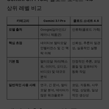
상위 레벨 비교
카테고리
Gemini 3.1 Pro
클로드 소네트 4.6
모델 출처
Google(딥마인드/
인류학(클로드 가족)
제미니 제품군)
핵심 초점
네이티브 멀티모달
신뢰성, 추론의 일관
인텔리전스 및 긴 맥
성, 실용적인 실행
락 이해
기본 힘
멀티모달 처리(텍스
안정적인 추론, 코딩
트, 이미지, 오디오,
품질 및 컴퓨터/자
비디오) 및 대규모
동화 작업
분석
일반적인 사용 사례
연구, 긴 문서, 멀티
코딩, 자동화, 사무
모달 분석, 데이터가
작업, 상담원, 일상
많은 워크플로우
적인 생산성