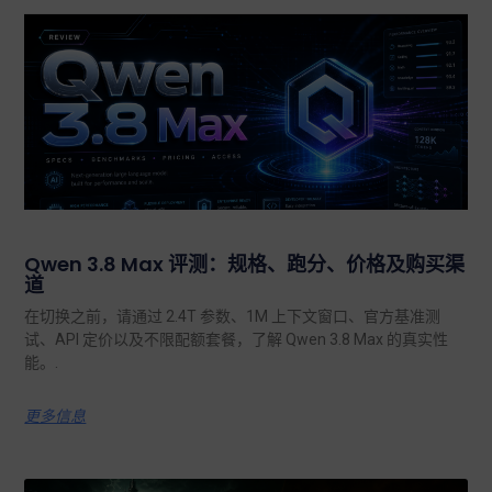
Qwen 3.8 Max 评测：规格、跑分、价格及购买渠
道
在切换之前，请通过 2.4T 参数、1M 上下文窗口、官方基准测
试、API 定价以及不限配额套餐，了解 Qwen 3.8 Max 的真实性
能。.
更多信息