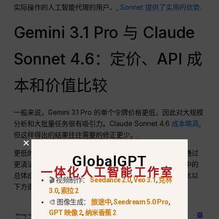
实际操作的人工智能代理的用户、,
Sonnet 提供了实用的优势
.
Gemini 3.1 Pro 与 Claude
Sonnet 4.6：定价、API 成
本和价值比较
一般来说，Gemini 3.1 Pro 的单个令牌价格更低，因此对大规模
分析和大批量任务很有吸引力。Claude Sonnet 4.6
成本略高
,
但这样得出的结果往往需要的修正更少。.
更低的价格并不总是意味着更高的价值。如果一个模型能通过
GlobalGPT
更清洁的输出来节省时间，那么它就能降低实际工作流程中的
一体化人工智能工作室
总体成本。对于团队和企业来说，可靠性和节省时间往往比以
🎬 视频制作：
Seedance 2.0
,
Veo 3.1
,
克林
下方面的微小差异更重要
人工智能定价和计划
.
3.0
,
索拉 2
🎨 图像生成：
旅途中
,
Seedream 5.0 Pro
,
GPT 映像 2
,
纳米香蕉 2