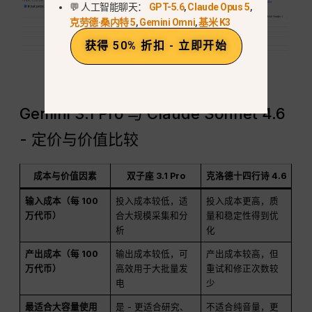
💬 人工智能聊天：
GPT-5.6
,
Claude Opus 5
,
克劳德·桑内特 5
,
Gemini Omni
,
基米 K3
获得 50% 折扣 - 立即开始
Gemini 3.1 Pro 与 Claude Sonnet 4.6
- 定价与价值比较
成本与价值因素
双子座 3.1 Pro
克洛德十四行诗 4.6
输入成本（每 100
投入成本较低，适
投入成本更高，质
万代币）
合大规模采集和分
量和稳定性得到优
析
化
产出成本（每 100
输出成本较低，可
产出成本较高，但
万代币）
高效用于大批量发
重试和修正次数较
电
少
最适合大容量使用
是 - 更适合研究、
不适合纯音量，更