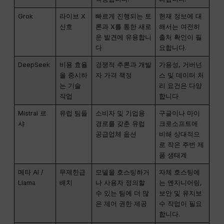
Grok
라이브 X
빠르게 진행되는 토
현재 정보에 대
신호
론과 X를 통한 새로
해서는 여전히
운 발견에 유용합니
출처 확인이 필
다
요합니다.
DeepSeek
비용 효율
경쟁적 추론과 개발
가용성, 거버넌
을 중시하
자 가격 책정
스 및 데이터 처
는 기술
리 요건은 다양
작업
합니다
Mistral 르
유럽 팀들
소비자 및 기업용
구글이나 마이
샤
경로를 갖춘 유럽
크로소프트에
공급업체 옵션
비해 상대적으
로 작은 주변 제
품 생태계
메타 AI /
무제한급
모델을 호스팅하거
자체 호스팅에
Llama
배치
나 사용자 정의할
는 엔지니어링,
수 있는 팀에 더 많
보안 및 유지보
은 제어 권한 제공
수 작업이 필요
합니다.