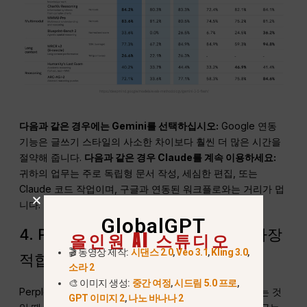
다음과 같은 경우에는 Gemini를 선택하십시오:
Google 연동
기능은 글쓰기 스타일의 사소한 차이보다 훨씬 더 많은 시간을
절약해 줍니다.
다음과 같은 경우 Claude를 계속 이용하세요:
귀하의 업무는 주로 독립형 문서 작성, 세심한 편집, 또는
Claude 코드 작업이며, 구글과 연동된 워크플로와는 거리가 멉
니다.
GlobalGPT
4. Perplexity — 자료 중심 연구에 가장
올인원 AI 스튜디오
🎬 동영상 제작:
시댄스 2.0
,
Veo 3.1
,
Kling 3.0
,
적합
소라 2
🎨 이미지 생성:
중간 여정
,
시드림 5.0 프로
,
Perplexity는 실제 작업이 출처를 찾고, 비교하고, 확인하는 것
GPT 이미지 2
,
나노 바나나 2