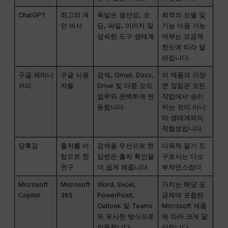
ChatGPT
최고의 개
폭넓은 생산성, 코
최적의 모델 및
인 비서
딩, 파일, 이미지 및
기능 이용 가능
성숙한 도구 생태계
여부는 요금제
한도에 따라 달
라집니다.
구글 제미니
구글 사용
검색, Gmail, Docs,
이 제품의 가장
자리
자들
Drive 및 다중 모드
큰 장점은 모든
업무와 완벽하게 연
작업에서 승리
동됩니다.
하는 것이 아니
라 생태계와의
적합성입니다.
당혹감
출처를 바
검색을 우선으로 한
다목적 필기 도
탕으로 한
답변은 출처 확인을
구로서는 다소
연구
더 쉽게 해줍니다
부자연스럽다
Microsoft
Microsoft
Word, Excel,
가치는 해당 요
Copilot
365
PowerPoint,
금제에 포함된
Outlook 및 Teams
Microsoft 제품
와 유사한 방식으로
에 따라 크게 달
작동합니다.
라집니다.