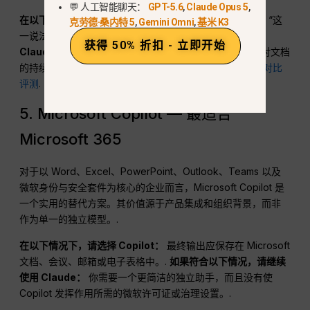
💬 人工智能聊天：
GPT-5.6
,
Claude Opus 5
,
在以下情况下，请选择 Perplexity：
你的第一个问题是：“这
克劳德·桑内特 5
,
Gemini Omni
,
基米 K3
一说法是从哪里来的？”
如果符合以下情况，请继续使用
获得 50% 折扣 - 立即开始
Claude：
如果您主要需要进行长篇文稿的起草、编辑或对文档
的持续协作。您还可以比较我们
Perplexity 与 ChatGPT 对比
评测
.
5. Microsoft Copilot — 最适合
Microsoft 365
对于以 Word、Excel、PowerPoint、Outlook、Teams 以及
微软身份与安全套件为核心的企业而言，Microsoft Copilot 是
一个实用的替代方案。其价值源于产品集成和组织背景，而非
作为单一的独立模型。.
在以下情况下，请选择 Copilot：
最终输出应保存在 Microsoft
文档、会议、邮箱或电子表格中。.
如果符合以下情况，请继续
使用 Claude：
你需要一个更简洁的独立助手，而且没有使
Copilot 发挥作用所需的微软许可证或治理设置。.