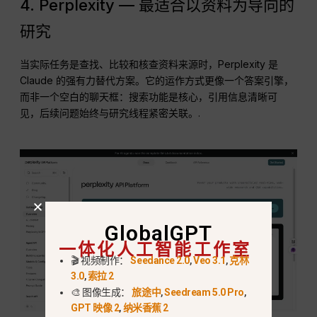
4. Perplexity — 最适合以资料为导向的
研究
当实际任务是查找、比较和核查资料来源时，Perplexity 是
Claude 的强有力替代方案。它的运作方式更像一个答案引擎，
而非一个空白的聊天框：搜索功能是核心，引用信息清晰可
见，后续问题始终与研究线程紧密关联。.
GlobalGPT
一体化人工智能工作室
🎬 视频制作：
Seedance 2.0
,
Veo 3.1
,
克林
3.0
,
索拉 2
🎨 图像生成：
旅途中
,
Seedream 5.0 Pro
,
GPT 映像 2
,
纳米香蕉 2