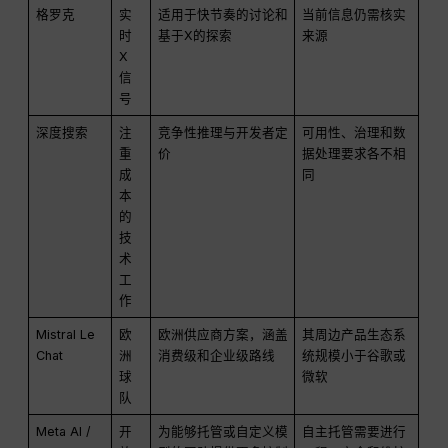
格罗克
实
适用于快节奏的讨论和
当前信息仍需核实
时
基于X的探索
来源
X
信
号
深度搜索
注
竞争性推理与开发者定
可用性、治理和数
重
价
据处理要求各不相
成
同
本
的
技
术
工
作
Mistral Le
欧
欧洲供应商方案，涵盖
其周边产品生态系
Chat
洲
消费级和企业级路线
统规模小于谷歌或
球
微软
队
Meta AI /
开
为能够托管或自定义模
自主托管需要进行