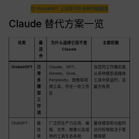
在 GlobalGPT 上试用 100 多种顶级模型
Claude 替代方案一览
另类
最
为什么选择它而不是
主要权衡
适
Claude
合
GlobalGPT
日
Claude、GPT、
当您的工作确实能
常
Gemini、Grok、
从多种模型或媒体
多
Perplexity、图像和视
工具中获益时，这
模
频工具，尽在一处工作
最为有用
型
区
工
作
流
ChatGPT
最
广泛的生产力应用、编
最佳模型和功能的
佳
程、文件、图像以及成
访问权限取决于套
单
熟的工具生态系统
餐限额