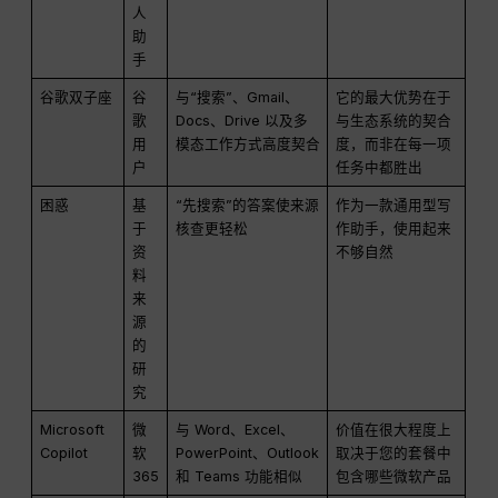
人
助
手
谷歌双子座
谷
与“搜索”、Gmail、
它的最大优势在于
歌
Docs、Drive 以及多
与生态系统的契合
用
模态工作方式高度契合
度，而非在每一项
户
任务中都胜出
困惑
基
“先搜索”的答案使来源
作为一款通用型写
于
核查更轻松
作助手，使用起来
资
不够自然
料
来
源
的
研
究
Microsoft
微
与 Word、Excel、
价值在很大程度上
Copilot
软
PowerPoint、Outlook
取决于您的套餐中
365
和 Teams 功能相似
包含哪些微软产品