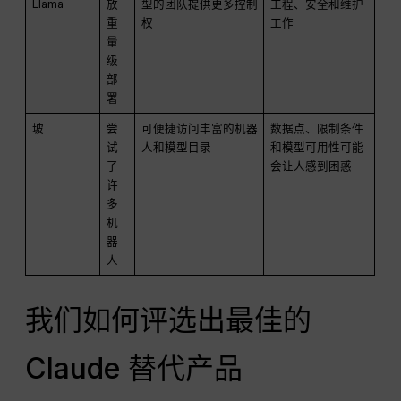
Llama
放
型的团队提供更多控制
工程、安全和维护
重
权
工作
量
级
部
署
坡
尝
可便捷访问丰富的机器
数据点、限制条件
试
人和模型目录
和模型可用性可能
了
会让人感到困惑
许
多
机
器
人
我们如何评选出最佳的
Claude 替代产品