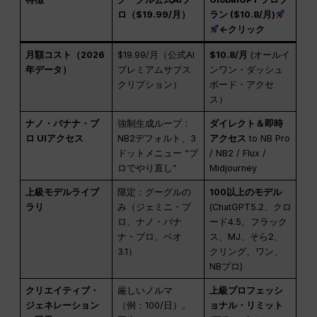
ロ（$19.99/月）
ラン ($10.8/月)
←クリック
月額コスト（2026
$19.99/月（公式AI
$10.8/月
(オールイ
年データ）
プレミアムサブス
ンワン・ダッシュ
クリプション）
ボード・アクセ
ス）
ナノ・バナナ・プ
強制生成ループ：
ダイレクト＆即時
ロ UIアクセス
NB2デフォルト、3
アクセス
to NB Pro
ドットメニュー “プ
/ NB2 / Flux /
ロでやり直し”
Midjourney
上級モデルライブ
限定：グーグルの
100以上のモデル
ラリ
み（ジェミニ・プ
(ChatGPT5.2、クロ
ロ、ナノ・バナ
ード4.5、フラック
ナ・プロ、ベオ
ス、MJ、そら2、
3.1）
クリング、ワン、
NBプロ)
クリエイティブ・
厳しいノルマ
上級プロフェッシ
ジェネレーション
（例：100/日）。
ョナル・リミット