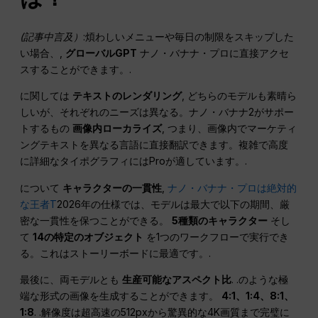
(記事中言及）
:煩わしいメニューや毎日の制限をスキップした
い場合、,
グローバルGPT
ナノ・バナナ・プロに直接アクセ
スすることができます。.
に関しては
テキストのレンダリング
, どちらのモデルも素晴ら
しいが、それぞれのニーズは異なる。ナノ・バナナ2がサポー
トするもの
画像内ローカライズ
, つまり、画像内でマーケティ
ングテキストを異なる言語に直接翻訳できます。複雑で高度
に詳細なタイポグラフィにはProが適しています。.
について
キャラクターの一貫性
,
ナノ・バナナ・プロは絶対的
な王者T
2026年の仕様では、モデルは最大で以下の期間、厳
密な一貫性を保つことができる。
5種類のキャラクター
そし
て
14の特定のオブジェクト
を1つのワークフローで実行でき
る。これはストーリーボードに最適です。.
最後に、両モデルとも
生産可能なアスペクト比
. .のような極
端な形式の画像を生成することができます。
4:1、1:4、8:1、
1:8
. .解像度は超高速の512pxから驚異的な4K画質まで完璧に