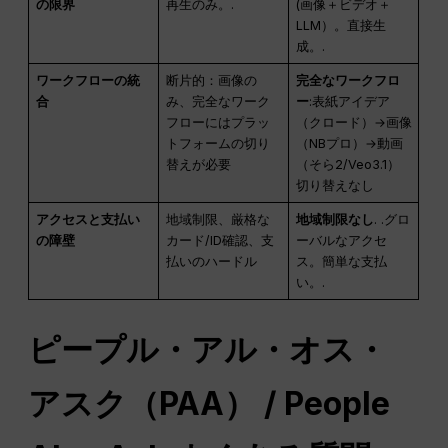
の限界
再生のみ。.
(画像＋ビデオ＋
LLM）。直接生
成。.
ワークフローの統
断片的：画像の
完全なワークフロ
合
み、完全なワーク
ー
:表紙アイデア
フローにはプラッ
（クロード）→画像
トフォームの切り
（NBプロ）→動画
替えが必要
（そら2/Veo3.1）
切り替えなし
アクセスと支払い
地域制限、厳格な
地域制限なし
. .グロ
の障壁
カード/ID確認、支
ーバルなアクセ
払いのハードル
ス。簡単な支払
い。.
ピープル・アル・オス・
アスク（PAA） / People