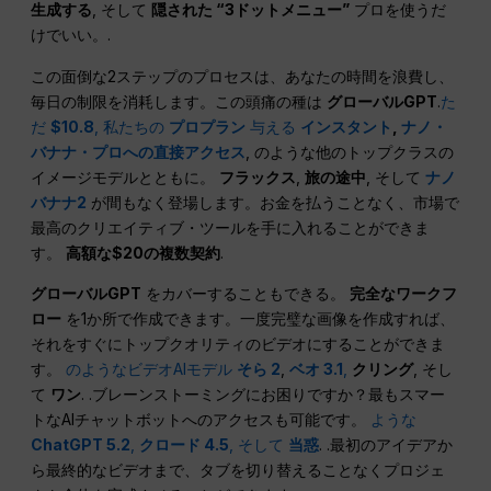
生成する
, そして
隠された “3ドットメニュー”
プロを使うだ
けでいい。.
この面倒な2ステップのプロセスは、あなたの時間を浪費し、
毎日の制限を消耗します。この頭痛の種は
グローバルGPT
.
た
だ
$10.8
, 私たちの
プロプラン
与える
インスタント
,
ナノ・
バナナ・プロへの直接アクセス
, のような他のトップクラスの
イメージモデルとともに。
フラックス
,
旅の途中
, そして
ナノ
バナナ2
が間もなく登場します。お金を払うことなく、市場で
最高のクリエイティブ・ツールを手に入れることができま
す。
高額な$20の複数契約
.
グローバルGPT
をカバーすることもできる。
完全なワークフ
ロー
を1か所で作成できます。一度完璧な画像を作成すれば、
それをすぐにトップクオリティのビデオにすることができま
す。
のようなビデオAIモデル
そら 2
,
ベオ 3.1
,
クリング
, そし
て
ワン
. .ブレーンストーミングにお困りですか？最もスマー
トなAIチャットボットへのアクセスも可能です。
ような
ChatGPT 5.2
,
クロード 4.5
,
そして
当惑
. .最初のアイデアか
ら最終的なビデオまで、タブを切り替えることなくプロジェ