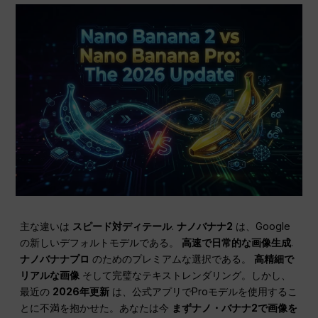
主な違いは
スピード対ディテール
.
ナノバナナ2
は、Google
の新しいデフォルトモデルである。
高速で日常的な画像生成
.
ナノバナナプロ
のためのプレミアムな選択である。
高精細で
リアルな画像
そして完璧なテキストレンダリング。しかし、
最近の
2026年更新
は、公式アプリでProモデルを使用するこ
とに不満を抱かせた。あなたは今
まずナノ・バナナ2で画像を