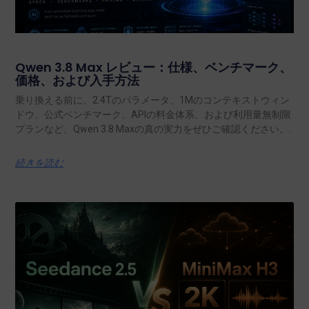
Qwen 3.8 Max レビュー：仕様、ベンチマーク、
価格、および入手方法
乗り換える前に、2.4Tのパラメータ、1Mのコンテキストウィン
ドウ、公式ベンチマーク、APIの料金体系、および利用量無制限
プランなど、Qwen 3.8 Maxの真の実力をぜひご確認ください。.
続きを読む