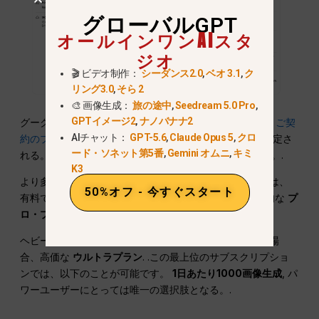
グローバルGPT
オールインワンAIスタ
ジオ
🎬 ビデオ制作：
シーダンス2.0
,
ベオ 3.1
,
ク
リング3.0
,
そら 2
🎨 画像生成：
旅の途中
,
Seedream 5.0 Pro
,
GPTイメージ2
,
ナノバナナ2
グーグル、1日の生成量に厳格な制限（クォータ）を課す
ご契
AIチャット：
GPT-5.6
,
Claude Opus 5
,
クロ
約のプランに応じて.
もしあなたが
無料ベーシック
, に限定さ
ード・ソネット第5番
,
Gemini オムニ
,
キミ
れる。
1日20世代
, そして、ナノ・バナナ2しか使えない。.
K3
より多くの画像を取得し、プロモデルにアクセスするには、
50%オフ - 今すぐスタート
有料です。その
AIプラス
50世代プラン
1日あたり標準的な
プ
ロ・プランは100世代
毎日.
ヘビーなプロダクション・パイプラインを運営している場
合、高価な
ウルトラプラン
. .この最上位のサブスクリプショ
ンでは、以下のことが可能です。
1日あたり1000画像生成
, パ
ワーユーザーにとっては唯一の選択肢となる。.